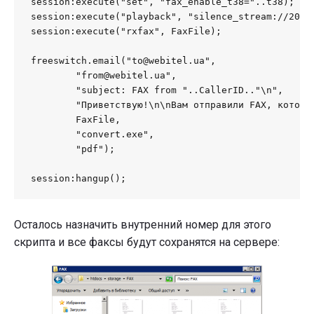
session:execute("set", "fax_enable_t38="..t38);

session:execute("playback", "silence_stream://2000"
session:execute("rxfax", FaxFile);

freeswitch.email("to@webitel.ua",

	"from@webitel.ua",

	"subject: FAX from "..CallerID.."\n",

	"Приветствую!\n\nВам отправили FAX, который я прикрепил во вложение.\n\n--\nВаш, Webitel",

	FaxFile,

	"convert.exe",

	"pdf");

session:hangup();
Осталось назначить внутренний номер для этого
скрипта и все факсы будут сохранятся на сервере: