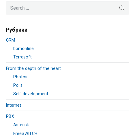
Primary
Search
SEA
Sidebar
for:
Рубрики
CRM
bpmonline
Terrasoft
From the depth of the heart
Photos
Polls
Self-development
Internet
PBX
Asterisk
FreeSWITCH