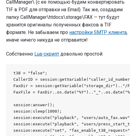
CallManager\ (с ее помощью будим конвертировать
TIF в PDF для отправки на Email). Так же, создадим
папку CallManager\htdocs\storage\FAX — тут будут
хранится оригиналы полученных факсов в TIF
формате. Не забываем про
настройки SMTP клиента
,
иначе ничего никуда не отправится!
Собственно
Lua-скрипт
довольно простой:
t38 = "false";

CallerID = session:getVariable("caller_id_number");
FaxDir = session:getVariable("storage_dir").."/FAX/
FaxFile = FaxDir..os.date("%Y").."_"..os.date("%m"
session:answer();

session:sleep(1000);

session:execute("playback", "users/auto_fax.wav");

session:execute("playback", "users/press_start_to_r
session:execute("set", "fax_enable_t38_request="..t