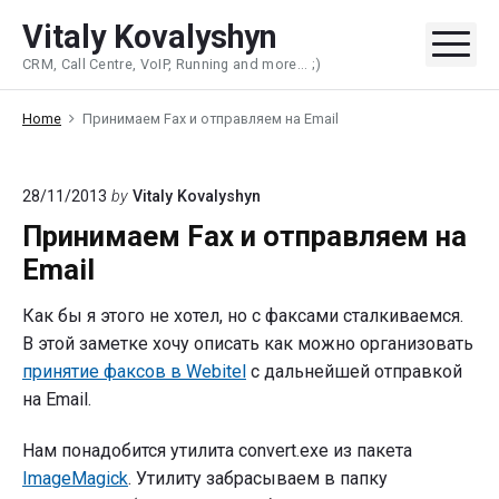
Skip
Vitaly Kovalyshyn
to
Me
CRM, Call Centre, VoIP, Running and more... ;)
content
Home
Принимаем Fax и отправляем на Email
28/11/2013
by
Vitaly Kovalyshyn
Принимаем Fax и отправляем на
Email
Как бы я этого не хотел, но с факсами сталкиваемся.
В этой заметке хочу описать как можно организовать
принятие факсов в Webitel
с дальнейшей отправкой
на Email.
Нам понадобится утилита convert.exe из пакета
ImageMagick
. Утилиту забрасываем в папку