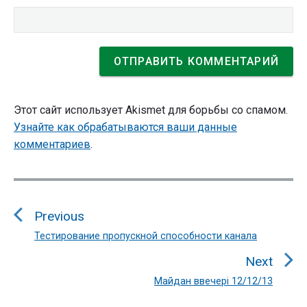
Этот сайт использует Akismet для борьбы со спамом.
Узнайте как обрабатываются ваши данные
комментариев
.
Навигация
по
Previous
записям
Тестирование пропускной способности канала
Previous
post:
Next
Майдан ввечері 12/12/13
Next
post: