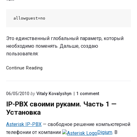
allowguest=no
Это единственный глобальный параметр, который
необходимо поменять. Дальше, создаю
пользователя:
IP-
Continue Reading
PBX
своими
руками.
on
06/05/2010
by
Vitaly Kovalyshyn
1
comment
Часть
"IP-
2
IP-PBX своими руками. Часть 1 —
PBX
—
своими
Установка
SIP
руками.
Часть
пользователи
Asterisk IP-PBX
— свободное решение компьютерной
1
телефонии от компании
Digium
. В
—