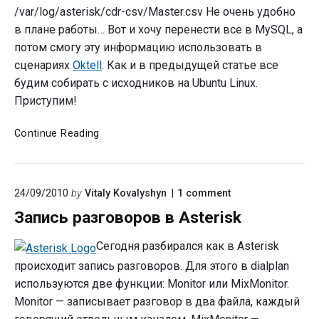
/var/log/asterisk/cdr-csv/Master.csv Не очень удобно
в плане работы… Вот и хочу перенести все в MySQL, а
потом смогу эту информацию использовать в
сценариях
Oktell
. Как и в предыдущей статье все
будим собирать с исходников на Ubuntu Linux.
Приступим!
CDR.
Continue Reading
Статистика
звонков
Asterisk
on
24/09/2010
by
Vitaly Kovalyshyn
1
comment
в
"Запись
MySQL
Запись разговоров в Asterisk
разговоров
в
Asterisk"
Сегодня разбирался как в Asterisk
происходит запись разговоров. Для этого в dialplan
используются две функции: Monitor или MixMonitor.
Monitor — записывает разговор в два файла, каждый