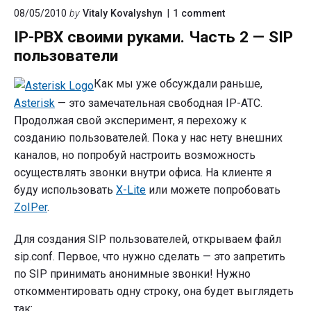
on
08/05/2010
by
Vitaly Kovalyshyn
1
comment
Часть
"IP-
3
IP-PBX своими руками. Часть 2 — SIP
PBX
—
своими
пользователи
маршрутизация
руками.
Часть
звонков
Как мы уже обсуждали раньше,
2
—
Asterisk
— это замечательная свободная IP-АТС.
SIP
Продолжая свой эксперимент, я перехожу к
пользователи"
созданию пользователей. Пока у нас нету внешних
каналов, но попробуй настроить возможность
осуществлять звонки внутри офиса. На клиенте я
буду использовать
X-Lite
или можете попробовать
ZoIPer
.
Для создания SIP пользователей, открываем файл
sip.conf. Первое, что нужно сделать — это запретить
по SIP принимать анонимные звонки! Нужно
откомментировать одну строку, она будет выглядеть
так: