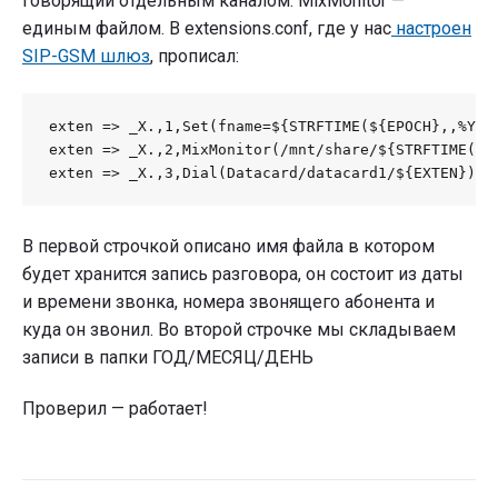
говорящий отдельным каналом. MixMonitor —
единым файлом. В extensions.conf, где у нас
настроен
SIP-GSM шлюз
, прописал:
exten => _X.,1,Set(fname=${STRFTIME(${EPOCH},,%Y%m%
exten => _X.,2,MixMonitor(/mnt/share/${STRFTIME(,,%
exten => _X.,3,Dial(Datacard/datacard1/${EXTEN})
В первой строчкой описано имя файла в котором
будет хранится запись разговора, он состоит из даты
и времени звонка, номера звонящего абонента и
куда он звонил. Во второй строчке мы складываем
записи в папки ГОД/МЕСЯЦ/ДЕНЬ
Проверил — работает!