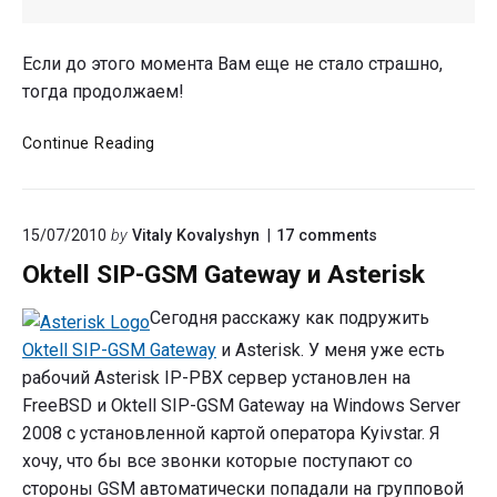
Если до этого момента Вам еще не стало страшно,
тогда продолжаем!
SIP-
Continue Reading
GSM
шлюз
для
on
15/07/2010
by
Vitaly Kovalyshyn
17
comments
Oktell
"Oktell
на
Oktell SIP-GSM Gateway и Asterisk
SIP-
базе
GSM
Asterisk
Gateway
Сегодня расскажу как подружить
и
Oktell SIP-GSM Gateway
и Asterisk. У меня уже есть
Asterisk"
рабочий Asterisk IP-PBX сервер установлен на
FreeBSD и Oktell SIP-GSM Gateway на Windows Server
2008 с установленной картой оператора Kyivstar. Я
хочу, что бы все звонки которые поступают со
стороны GSM автоматически попадали на групповой