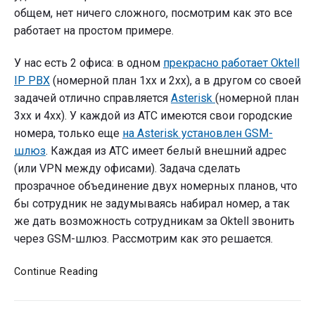
общем, нет ничего сложного, посмотрим как это все
работает на простом примере.
У нас есть 2 офиса: в одном
прекрасно работает Oktell
IP PBX
(номерной план 1хх и 2хх), а в другом со своей
задачей отлично справляется
Asterisk
(номерной план
3хх и 4хх). У каждой из АТС имеются свои городские
номера, только еще
на Asterisk установлен GSM-
шлюз
. Каждая из АТС имеет белый внешний адрес
(или VPN между офисами). Задача сделать
прозрачное объединение двух номерных планов, что
бы сотрудник не задумываясь набирал номер, а так
же дать возможность сотрудникам за Oktell звонить
через GSM-шлюз. Рассмотрим как это решается.
Объединяем
Continue Reading
два
офиса: