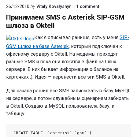
Oktell
on
26/12/2010
by
Vitaly Kovalyshyn
1
comment
и
"Принимаем
Asterisk
Принимаем SMS с Asterisk SIP-GSM
SMS
с
шлюза в Oktell
Asterisk
SIP-
Как я описывал раньше, есть у меня
SIP-
GSM
шлюза
GSM шлюз на базе Asterisk
, который подключен к
в
офисному серверу с Oktell. На модемы приходят
Oktell"
разные SMS и пока они ложатся в файл на Linux
сервере. В них бывает информация о балансе на
карточках :). Идея — перенести все эти SMS в Oktell.
Для начала решил все SMS записывать в базу MySQL
на сервере, а потом служебным сценарием забирать
в Oktell. Создаю в MySQL пользователя, базу, и
таблицу:
CREATE TABLE  `asterisk`.`gsm` (
