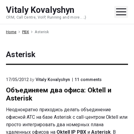
Skip
Vitaly Kovalyshyn
to
Me
CRM, Call Centre, VoIP, Running and more... ;)
content
Home
PBX
Asterisk
Asterisk
on
17/05/2012
by
Vitaly Kovalyshyn
11
comments
"Объединяем
Объединяем два офиса: Oktell и
два
офиса:
Asterisk
Oktell
и
Неоднократно приходись делать объединение
Asterisk"
офисной АТС на базе Asterisk с call-центром Oktell или
просто интегрировать два номерных плана
удаленных офисов на
Oktell IP PBX
и
Asterisk
. В