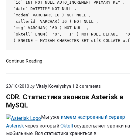
`id` INT NOT NULL AUTO_INCREMENT PRIMARY KEY ,

`date` DATETIME NOT NULL ,

`modem` VARCHAR( 10 ) NOT NULL ,

`callerid` VARCHAR( 16 ) NOT NULL ,

`msg` VARCHAR( 160 ) NOT NULL ,

`oktell` ENUM(  '0',  '1' ) NOT NULL DEFAULT  '0'

) ENGINE = MYISAM CHARACTER SET utf8 COLLATE utf8_
Принимаем
Continue Reading
SMS
с
Asterisk
on
23/10/2010
by
Vitaly Kovalyshyn
2
comments
SIP-
"CDR.
GSM
CDR. Статистика звонков Asterisk в
Статистика
шлюза
звонков
MySQL
в
Asterisk
в
Oktell
Мы уже
имеем настроенный сервер
MySQL"
Asterisk
через который
Oktell
осуществляет звонки на
мобильные. Вся статистика храниться в