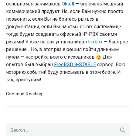
Установка"
основном, я занимаюсь
Oktell
— это очень мощный
коммерческий продукт. Но, если Вам нужно просто
позвонить, если Вы не боитесь рыться в
документации, если Вы на «ты» с Unix системами,-
тогда будем создавать офисный IP-PBX своими
руками! Я уже не раз устанавливал
trixbox
— быстрое
решение… Но, в этот раз я решил пойти длинным
путем — настройка всего с исходников
Для
опытов был выбран
FreeBSD 8-STABLE
сервер. Всю
историю событий буду описывать в этом блоге. И
так, приступим!
IP-
Continue Reading
PBX
своими
руками.
Часть
Primary
1
Search
SEA
Sidebar
—
for: