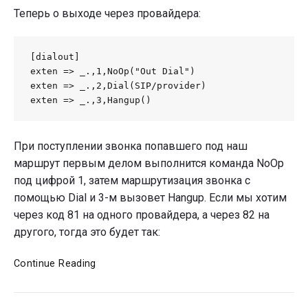
Теперь о выходе через провайдера:
[dialout]

exten => _.,1,NoOp("Out Dial")

exten => _.,2,Dial(SIP/provider)

exten => _.,3,Hangup()
При поступлении звонка попавшего под наш
маршрут первым делом выполнится команда NoOp
под цифрой 1, затем маршрутизация звонка с
помощью Dial и 3-м вызовет Hangup. Если мы хотим
через код 81 на одного провайдера, а через 82 на
другого, тогда это будет так:
IP-
Continue Reading
PBX
своими
руками.