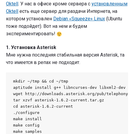
Asterisk"
Oktell
. У нас в офисе кроме сервера с
установленным
Oktell
есть еще сервер для раздачи Интернета, на
котором установлен
Debian «Squeeze» Linux
(Ubuntu
тоже подойдет). Вот на нем и будем
экспериментировать!
1. Установка Asterisk
Мне нужна последняя стабильная версия Asterisk, та
что имеется в репах не подходит.
mkdir ~/tmp && cd ~/tmp

aptitude install g++ libncurses-dev libxml2-dev sub
wget http://downloads.asterisk.org/pub/telephony/as
tar xzvf asterisk-1.6.2-current.tar.gz

cd asterisk-1.6.2-current

./configure

make install

make config

make samples