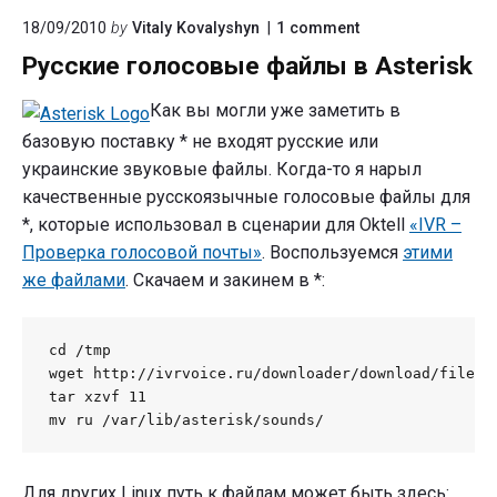
on
18/09/2010
by
Vitaly Kovalyshyn
1
comment
"Русские
Русские голосовые файлы в Asterisk
голосовые
файлы
в
Как вы могли уже заметить в
Asterisk"
базовую поставку * не входят русские или
украинские звуковые файлы. Когда-то я нарыл
качественные русскоязычные голосовые файлы для
*, которые использовал в сценарии для Oktell
«IVR –
Проверка голосовой почты»
. Воспользуемся
этими
же файлами
. Скачаем и закинем в *:
cd /tmp

wget http://ivrvoice.ru/downloader/download/file/11
tar xzvf 11

mv ru /var/lib/asterisk/sounds/
Для других Linux путь к файлам может быть здесь: