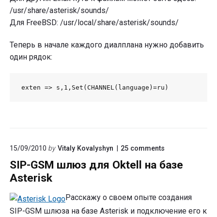
/usr/share/asterisk/sounds/
Для FreeBSD: /usr/local/share/asterisk/sounds/
Теперь в начале каждого диалплана нужно добавить
один рядок:
exten => s,1,Set(CHANNEL(language)=ru)
on
15/09/2010
by
Vitaly Kovalyshyn
25
comments
"SIP-
SIP-GSM шлюз для Oktell на базе
GSM
шлюз
Asterisk
для
Oktell
Расскажу о своем опыте создания
на
базе
SIP-GSM шлюза на базе Asterisk и подключение его к