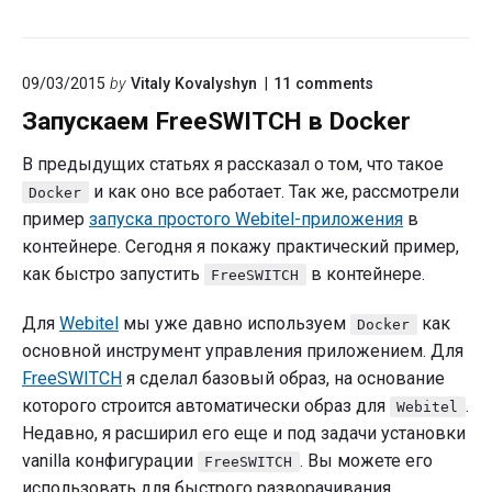
on
09/03/2015
by
Vitaly Kovalyshyn
11
comments
"Запускаем
Запускаем FreeSWITCH в Docker
FreeSWITCH
в
Docker"
В предыдущих статьях я рассказал о том, что такое
и как оно все работает. Так же, рассмотрели
Docker
пример
запуска простого Webitel-приложения
в
контейнере. Сегодня я покажу практический пример,
как быстро запустить
в контейнере.
FreeSWITCH
Для
Webitel
мы уже давно используем
как
Docker
основной инструмент управления приложением. Для
FreeSWITCH
я сделал базовый образ, на основание
которого строится автоматически образ для
.
Webitel
Недавно, я расширил его еще и под задачи установки
vanilla конфигурации
. Вы можете его
FreeSWITCH
использовать для быстрого разворачивания