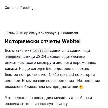
Kibana
Continue Reading
и
Webitel
on
17/06/2015
by
Vitaly Kovalyshyn
1
comment
"Исторически
Исторически отчеты Webitel
отчеты
Webitel"
Вся статистика
хранится в хранилище
webitel
в виде JSON файлов с детальным
MongoDB
описанием всего маршрута звонка и переменных
канала. Но, до сегодня было довольно сложно
быстро построить отчет (либо график) по истории
звонков. И мы начали поиск решения… Но, решение
оказалось ближе, чем мы предполагали
Уже несколько последних месяцев для сбора и
анализа логов я использую связку