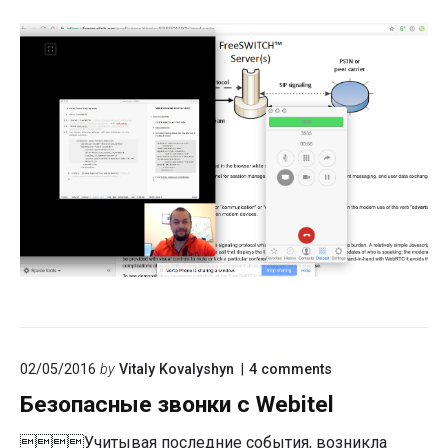
on
02/05/2016
by
Vitaly Kovalyshyn
4
comments
"Безопасные
Безопасные звонки с Webitel
звонки
с
Webitel"
Учитывая последние события, возникла