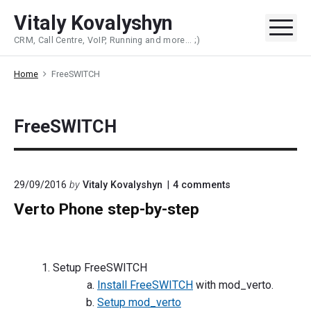
Skip
Vitaly Kovalyshyn
to
Me
CRM, Call Centre, VoIP, Running and more... ;)
content
Home
FreeSWITCH
FreeSWITCH
on
29/09/2016
by
Vitaly Kovalyshyn
4
comments
"Verto
Verto Phone step-by-step
Phone
step-
by-
step"
Setup FreeSWITCH
Install FreeSWITCH
with mod_verto.
Setup mod_verto