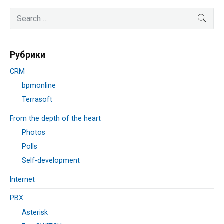
Primary
Search
SEA
Sidebar
for:
Рубрики
CRM
bpmonline
Terrasoft
From the depth of the heart
Photos
Polls
Self-development
Internet
PBX
Asterisk