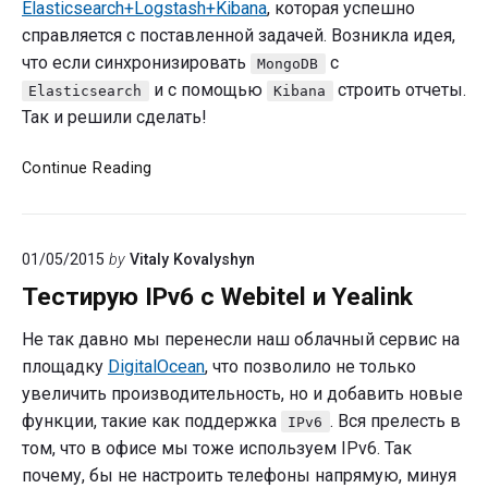
Elasticsearch+Logstash+Kibana
, которая успешно
справляется с поставленной задачей. Возникла идея,
что если синхронизировать
с
MongoDB
и с помощью
строить отчеты.
Elasticsearch
Kibana
Так и решили сделать!
Исторически
Continue Reading
отчеты
Webitel
01/05/2015
by
Vitaly Kovalyshyn
Тестирую IPv6 с Webitel и Yealink
Не так давно мы перенесли наш облачный сервис на
площадку
DigitalOcean
, что позволило не только
увеличить производительность, но и добавить новые
функции, такие как поддержка
. Вся прелесть в
IPv6
том, что в офисе мы тоже используем IPv6. Так
почему, бы не настроить телефоны напрямую, минуя