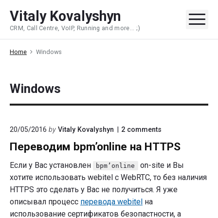
Skip
Vitaly Kovalyshyn
to
Me
CRM, Call Centre, VoIP, Running and more... ;)
content
Home
Windows
Windows
on
20/05/2016
by
Vitaly Kovalyshyn
2
comments
"Переводим
Переводим bpm’online на HTTPS
bpm’online
на
HTTPS"
Если у Вас установлен
on-site и Вы
bpm’online
хотите использовать webitel с WebRTC, то без наличия
HTTPS это сделать у Вас не получиться. Я уже
описывал процесс
перевода webitel
на
использование сертификатов безопастности, а