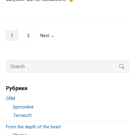
Навигация
1
2
Next →
по
записям
Primary
Search
SEA
Sidebar
for:
Рубрики
CRM
bpmonline
Terrasoft
From the depth of the heart