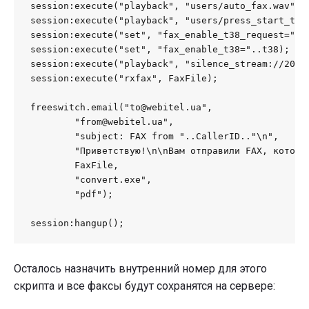
session:execute("playback", "users/auto_fax.wav");

session:execute("playback", "users/press_start_to_r
session:execute("set", "fax_enable_t38_request="..t
session:execute("set", "fax_enable_t38="..t38);

session:execute("playback", "silence_stream://2000"
session:execute("rxfax", FaxFile);

freeswitch.email("to@webitel.ua",

	"from@webitel.ua",

	"subject: FAX from "..CallerID.."\n",

	"Приветствую!\n\nВам отправили FAX, который я прикрепил во вложение.\n\n--\nВаш, Webitel",

	FaxFile,

	"convert.exe",

	"pdf");

session:hangup();
Осталось назначить внутренний номер для этого
скрипта и все факсы будут сохранятся на сервере: