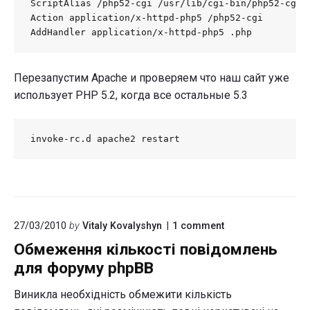
ScriptAlias /php52-cgi /usr/lib/cgi-bin/php52-cgi

Action application/x-httpd-php5 /php52-cgi

AddHandler application/x-httpd-php5 .php
Перезапустим Apache и проверяем что наш сайт уже
использует PHP 5.2, когда все остальные 5.3
invoke-rc.d apache2 restart
on
27/03/2010
by
Vitaly Kovalyshyn
1
comment
"Обмеження
Обмеження кількості повідомлень
кількості
повідомлень
для форуму phpBB
для
форуму
Виникла необхідність обмежити кількість
phpBB"