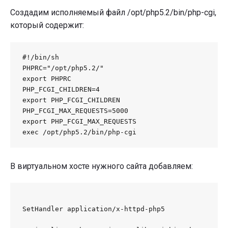
Создадим исполняемый файл /opt/php5.2/bin/php-cgi,
который содержит:
#!/bin/sh

PHPRC="/opt/php5.2/"

export PHPRC

PHP_FCGI_CHILDREN=4

export PHP_FCGI_CHILDREN

PHP_FCGI_MAX_REQUESTS=5000

export PHP_FCGI_MAX_REQUESTS

exec /opt/php5.2/bin/php-cgi
В виртуальном хосте нужного сайта добавляем: