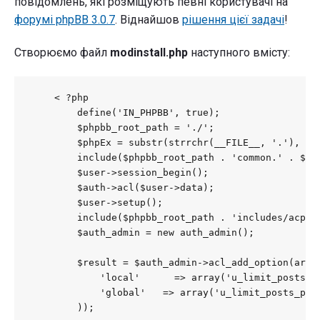
повідомлень, які розміщують певні користувачі на
форумі phpBB 3.0.7
. Віднайшов
рішення цієї задачі
!
Створюємо файл
modinstall.php
наступного вмісту:
    < ?php

        define('IN_PHPBB', true);

        $phpbb_root_path = './';

        $phpEx = substr(strrchr(__FILE__, '.'), 1);
        include($phpbb_root_path . 'common.' . $php
        $user->session_begin();

        $auth->acl($user->data);

        $user->setup();

        include($phpbb_root_path . 'includes/acp/au
        $auth_admin = new auth_admin();

        $result = $auth_admin->acl_add_option(array
            'local'      => array('u_limit_posts_pe
            'global'   => array('u_limit_posts_per_
        ));
