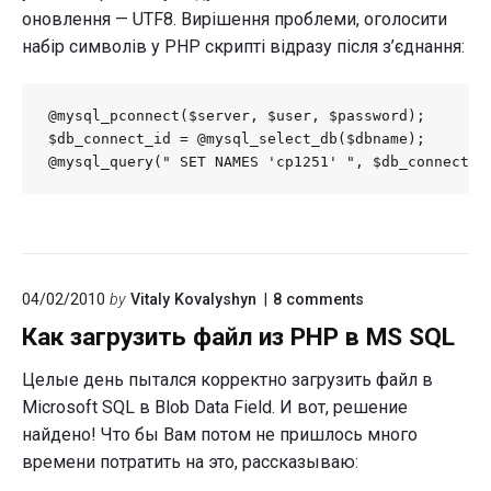
оновлення — UTF8. Вирішення проблеми, оголосити
набір символів у PHP скрипті відразу після з’єднання:
@mysql_pconnect($server, $user, $password);

$db_connect_id = @mysql_select_db($dbname);

@mysql_query(" SET NAMES 'cp1251' ", $db_connect_i
on
04/02/2010
by
Vitaly Kovalyshyn
8
comments
"Как
Как загрузить файл из PHP в MS SQL
загрузить
файл
из
Целые день пытался корректно загрузить файл в
PHP
Microsoft SQL в Blob Data Field. И вот, решение
в
найдено! Что бы Вам потом не пришлось много
MS
SQL"
времени потратить на это, рассказываю: