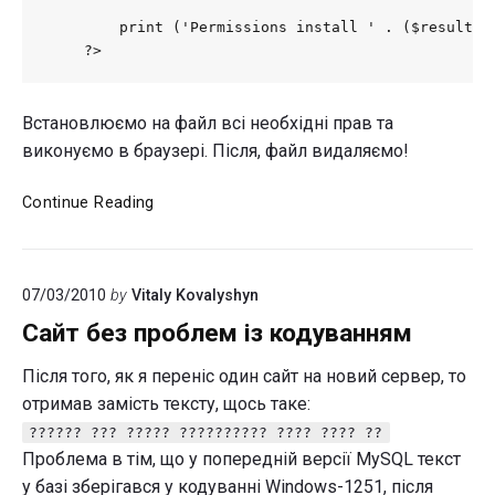
        print ('Permissions install ' . ($result ? 
    ?>
Встановлюємо на файл всі необхідні прав та
виконуємо в браузері. Після, файл видаляємо!
Обмеження
Continue Reading
кількості
повідомлень
для
07/03/2010
by
Vitaly Kovalyshyn
форуму
phpBB
Сайт без проблем із кодуванням
Після того, як я переніс один сайт на новий сервер, то
отримав замість тексту, щось таке:
?????? ??? ????? ?????????? ???? ???? ??
Проблема в тім, що у попередній версії MySQL текст
у базі зберігався у кодуванні Windows-1251, після