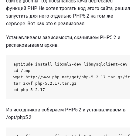
сайтов (joomla 1.0) посыпалась куча deprecated
функций PHP. Не хотел трогать код этого сайта, решил
запустить для него отдельно PHP5.2 на том же
сервере. Вот как это я реализовал.
Устанавливаем зависимости, скачиваем PHP5.2 и
распаковываем архив:
aptitude install libxml2-dev libmysqlclient-dev lib
cd /tmp

wget http://www.php.net/get/php-5.2.17.tar.gz/from/
tar zxvf php-5.2.17.tar.gz

cd php-5.2.17
Из исходников собираем PHP5.2 и устанавливаем в
/opt/php5.2: