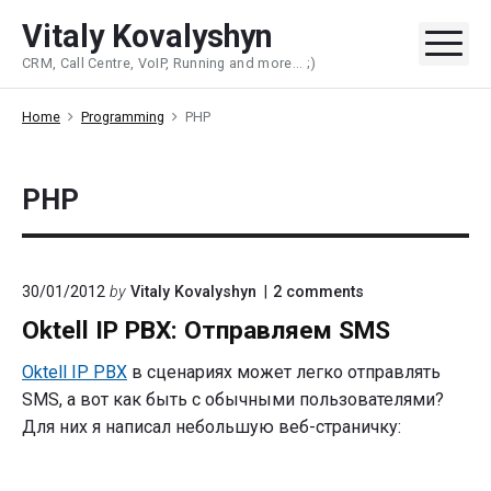
Skip
Vitaly Kovalyshyn
to
Me
CRM, Call Centre, VoIP, Running and more... ;)
content
Home
Programming
PHP
PHP
on
30/01/2012
by
Vitaly Kovalyshyn
2
comments
"Oktell
Oktell IP PBX: Отправляем SMS
IP
PBX:
Отправляем
Oktell IP PBX
в сценариях может легко отправлять
SMS"
SMS, а вот как быть с обычными пользователями?
Для них я написал небольшую веб-страничку: