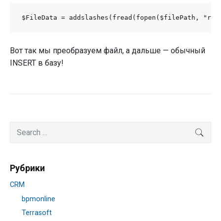
Вот так мы преобразуем файл, а дальше — обычный
INSERT в базу!
Primary
Search
SEA
Sidebar
for:
Рубрики
CRM
bpmonline
Terrasoft