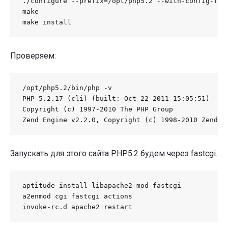
./configure --prefix=/opt/php5.2 --with-config-fil
make

make install
Проверяем:
/opt/php5.2/bin/php -v

PHP 5.2.17 (cli) (built: Oct 22 2011 15:05:51)

Copyright (c) 1997-2010 The PHP Group

Zend Engine v2.2.0, Copyright (c) 1998-2010 Zend T
Запускать для этого сайта PHP5.2 будем через fastcgi.
aptitude install libapache2-mod-fastcgi

a2enmod cgi fastcgi actions

invoke-rc.d apache2 restart