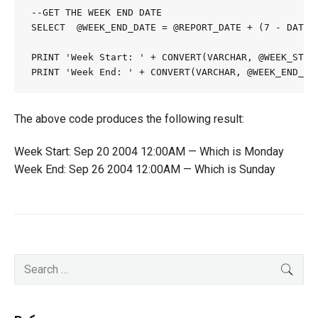
--GET THE WEEK END DATE

SELECT  @WEEK_END_DATE = @REPORT_DATE + (7 - DATEPA
PRINT 'Week Start: ' + CONVERT(VARCHAR, @WEEK_START
PRINT 'Week End: ' + CONVERT(VARCHAR, @WEEK_END_DA
The above code produces the following result:
Week Start: Sep 20 2004 12:00AM — Which is Monday
Week End: Sep 26 2004 12:00AM — Which is Sunday
Primary
Search
SEA
Sidebar
for: