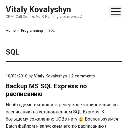
Skip
Vitaly Kovalyshyn
to
Me
CRM, Call Centre, VoIP, Running and more... ;)
content
Home
Programming
SQL
SQL
on
10/03/2010
by
Vitaly Kovalyshyn
2
comments
"Backup
Backup MS SQL Express по
MS
SQL
расписанию
Express
по
Необходимо выполнить резервное копирование по
расписанию"
расписанию на установленном SQL Express. К
большому сожалению JOBs нету
Воспользуемся
Batch файлом и запускаем его по расписанию (