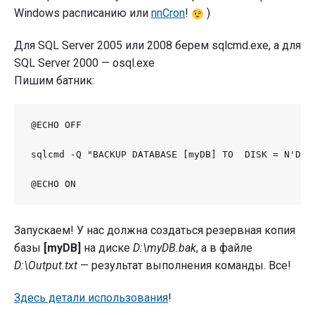
Windows расписанию или
nnCron
!
)
Для SQL Server 2005 или 2008 берем sqlcmd.exe, а для
SQL Server 2000 — osql.exe
Пишим батник:
@ECHO OFF

sqlcmd -Q "BACKUP DATABASE [myDB] TO  DISK = N'D:\
@ECHO ON
Запускаем! У нас должна создаться резервная копия
базы
[myDB]
на диске
D:\myDB.bak
, а в файле
D:\Output.txt
— результат выполнения команды. Все!
Здесь детали использования
!