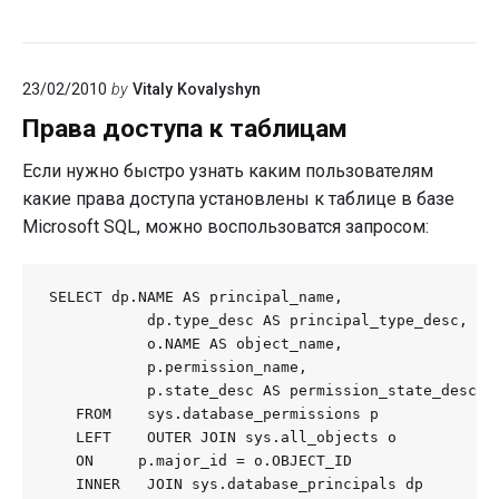
23/02/2010
by
Vitaly Kovalyshyn
Права доступа к таблицам
Если нужно быстро узнать каким пользователям
какие права доступа установлены к таблице в базе
Microsoft SQL, можно воспользоватся запросом:
SELECT dp.NAME AS principal_name,

           dp.type_desc AS principal_type_desc,

           o.NAME AS object_name,

           p.permission_name,

           p.state_desc AS permission_state_desc

   FROM    sys.database_permissions p

   LEFT    OUTER JOIN sys.all_objects o

   ON     p.major_id = o.OBJECT_ID

   INNER   JOIN sys.database_principals dp
