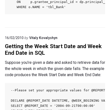
   ON     p.grantee_principal_id = dp.principal_id

   WHERE o.NAME = 'tbl_Bank'
16/02/2010
by
Vitaly Kovalyshyn
Getting the Week Start Date and Week
End Date in SQL
Suppose you’re given a date and asked to retrieve data for
the whole week in which the given date falls. The example
code produces the Week Start Date and Week End Date:
--Please set your appropriate values for @REPORT_DA
DECLARE @REPORT_DATE DATETIME, @WEEK_BEGINING VARCH
SELECT @REPORT_DATE = '2004-09-21T00:00:00'
