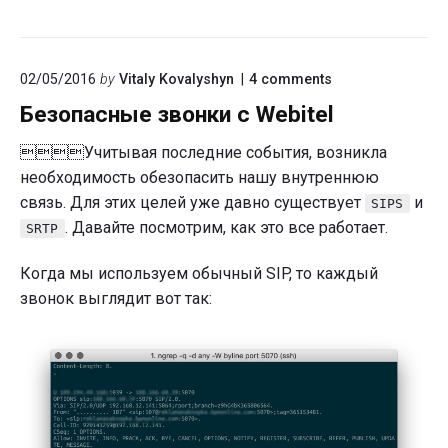
ответственного
в
bpm’online
on
02/05/2016
by
Vitaly Kovalyshyn
4
comments
"Безопасные
Безопасные звонки с Webitel
звонки
с
Webitel"
Учитывая последние события, возникла
необходимость обезопасить нашу внутреннюю
связь. Для этих целей уже давно существует
и
SIPS
. Давайте посмотрим, как это все работает.
SRTP
Когда мы используем обычный SIP, то каждый
звонок выглядит вот так: