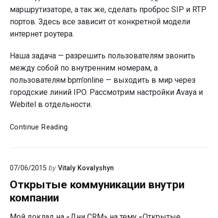
маршрутизаторе, а так же, сделать проброс SIP и RTP
портов. Здесь все зависит от конкретной модели
интернет роутера.
Наша задача — разрешить пользователям звонить
между собой по внутренним номерам, а
пользователям bpm’online — выходить в мир через
городские линий IPO. Рассмотрим настройки Avaya и
Webitel в отдельности.
Объединение
Continue Reading
номерного
плана
с
07/06/2015
by
Vitaly Kovalyshyn
Avaya
IP
Открытые коммуникации внутри
Office
компании
500
Мой доклад на «Дни CRM» на тему «Открытые