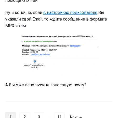
помощью DTMF.
Ну и конечно, если
в настройках пользователя
Вы
указали свой Email, то ждите сообщение в формате
MP3 и там:
А Вы уже используете голосовую почту?
Навигация
1
2
3
…
11
Next →