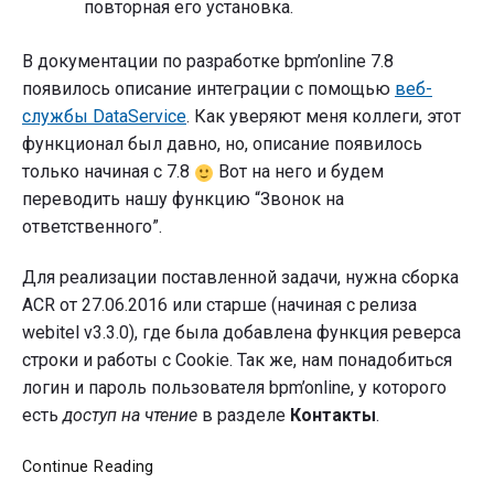
повторная его установка.
В документации по разработке bpm’online 7.8
появилось описание интеграции с помощью
веб-
службы DataService
. Как уверяют меня коллеги, этот
функционал был давно, но, описание появилось
только начиная с 7.8
Вот на него и будем
переводить нашу функцию “Звонок на
ответственного”.
Для реализации поставленной задачи, нужна сборка
ACR от 27.06.2016 или старше (начиная с релиза
webitel v3.3.0), где была добавлена функция реверса
строки и работы с Cookie. Так же, нам понадобиться
логин и пароль пользователя bpm’online, у которого
есть
доступ на чтение
в разделе
Контакты
.
Звонок
Continue Reading
на