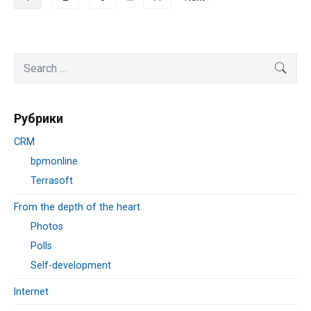
по
записям
Primary
Search
SEA
Sidebar
for:
Рубрики
CRM
bpmonline
Terrasoft
From the depth of the heart
Photos
Polls
Self-development
Internet