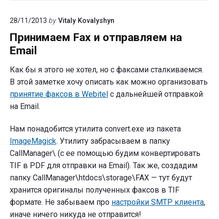
все
работает
28/11/2013
by
Vitaly Kovalyshyn
Принимаем Fax и отправляем на
Email
Как бы я этого не хотел, но с факсами сталкиваемся.
В этой заметке хочу описать как можно организовать
принятие факсов в Webitel
с дальнейшей отправкой
на Email.
Нам понадобится утилита convert.exe из пакета
ImageMagick
. Утилиту забрасываем в папку
CallManager\ (с ее помощью будим конвертировать
TIF в PDF для отправки на Email). Так же, создадим
папку CallManager\htdocs\storage\FAX — тут будут
хранится оригиналы полученных факсов в TIF
формате. Не забываем про
настройки SMTP клиента
,
иначе ничего никуда не отправится!