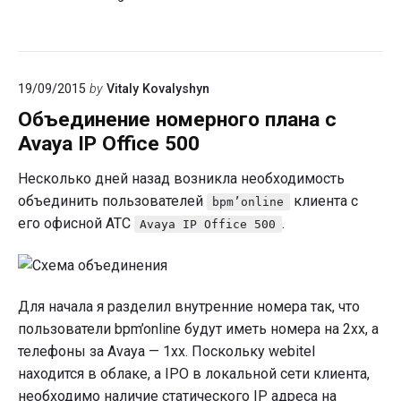
звонки
с
Webitel
19/09/2015
by
Vitaly Kovalyshyn
Объединение номерного плана с
Avaya IP Office 500
Несколько дней назад возникла необходимость
объединить пользователей
клиента с
bpm’online
его офисной АТС
.
Avaya IP Office 500
Для начала я разделил внутренние номера так, что
пользователи bpm’online будут иметь номера на 2хх, а
телефоны за Avaya — 1хх. Поскольку webitel
находится в облаке, а IPO в локальной сети клиента,
необходимо наличие статического IP адреса на