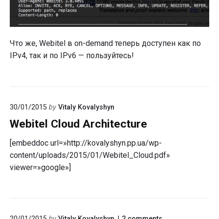
Что же, Webitel в on-demand теперь доступен как по
IPv4, так и по IPv6 — пользуйтесь!
30/01/2015
by
Vitaly Kovalyshyn
Webitel Cloud Architecture
[embeddoc url=»http://kovalyshyn.pp.ua/wp-
content/uploads/2015/01/Webitel_Cloud.pdf»
viewer=»google»]
on
20/01/2015
by
Vitaly Kovalyshyn
2
comments