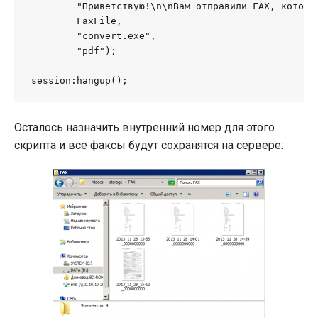
	"Приветствую!\n\nВам отправили FAX, который я прикрепил во вложение.\n\n--\nВаш, Webitel",

	FaxFile,

	"convert.exe",

	"pdf");

session:hangup();
Осталось назначить внутренний номер для этого
скрипта и все факсы будут сохранятся на сервере: