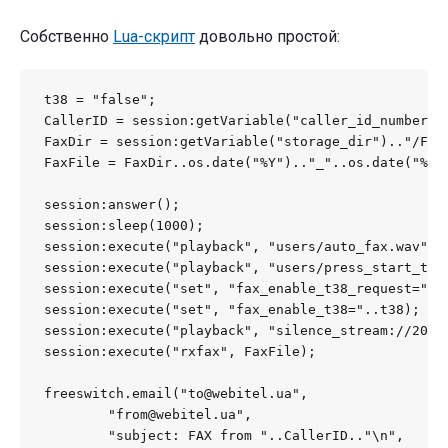
Собственно
Lua-скрипт
довольно простой:
t38 = "false";

CallerID = session:getVariable("caller_id_number");
FaxDir = session:getVariable("storage_dir").."/FAX/
FaxFile = FaxDir..os.date("%Y").."_"..os.date("%m"
session:answer();

session:sleep(1000);

session:execute("playback", "users/auto_fax.wav");

session:execute("playback", "users/press_start_to_r
session:execute("set", "fax_enable_t38_request="..t
session:execute("set", "fax_enable_t38="..t38);

session:execute("playback", "silence_stream://2000"
session:execute("rxfax", FaxFile);

freeswitch.email("to@webitel.ua",

	"from@webitel.ua",

	"subject: FAX from "..CallerID.."\n",
