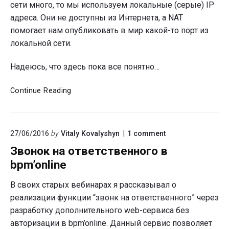
сети много, то мы используем локальные (серые) IP
адреса. Они не доступны из Интернета, а NAT
помогает нам опубликовать в мир какой-то порт из
локальной сети.
Надеюсь, что здесь пока все понятно…
SIP
Continue Reading
телефоны
и
NAT
on
27/06/2016
by
Vitaly Kovalyshyn
1
comment
"Звонок
Звонок на ответственного в
на
ответственного
bpm’online
в
bpm’online"
В своих старых вебинарах я рассказывал о
реализации функции “звонк на ответственного” через
разработку дополнительного web-сервиса без
авторизации в bpm’online. Данный сервис позволяет