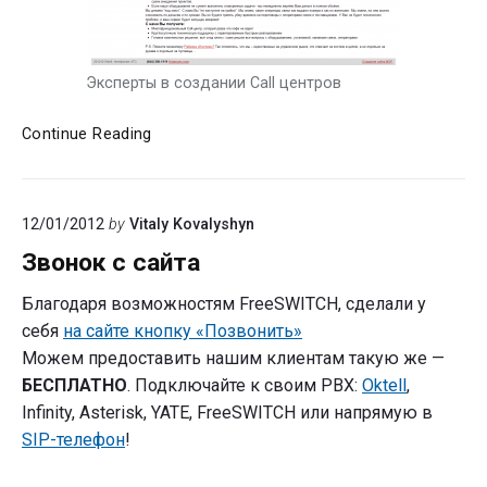
Эксперты в создании Call центров
Эксперты
Continue Reading
в
создании
Call-
12/01/2012
by
Vitaly Kovalyshyn
центров
Звонок с сайта
Благодаря возможностям FreeSWITCH, сделали у
себя
на сайте кнопку «Позвонить»
Можем предоставить нашим клиентам такую же —
БЕСПЛАТНО
. Подключайте к своим PBX:
Oktell
,
Infinity, Asterisk, YATE, FreeSWITCH или напрямую в
SIP-телефон
!