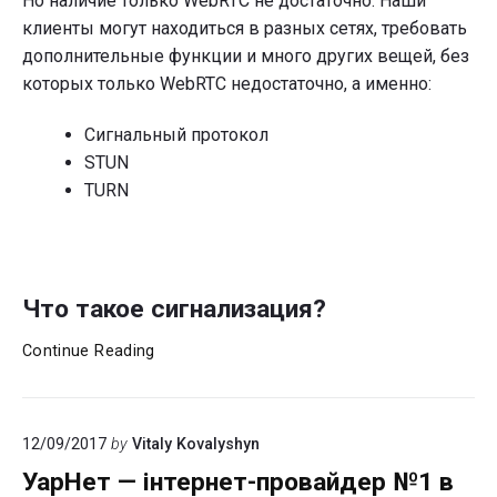
Но наличие только WebRTC не достаточно. Наши
клиенты могут находиться в разных сетях, требовать
дополнительные функции и много других вещей, без
которых только WebRTC недостаточно, а именно:
Сигнальный протокол
STUN
TURN
Что такое сигнализация?
Как
Continue Reading
работает
WebRTC
изнутри?
12/09/2017
by
Vitaly Kovalyshyn
УарНет — інтернет-провайдер №1 в