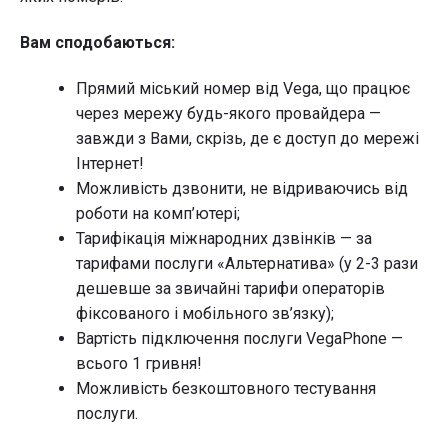
Вам сподобаються:
Прямий міський номер від Vega, що працює
через мережу будь-якого провайдера —
завжди з Вами, скрізь, де є доступ до мережі
Інтернет!
Можливість дзвонити, не відриваючись від
роботи на комп’ютері;
Тарифікація міжнародних дзвінків — за
тарифами послуги «Альтернатива» (у 2-3 рази
дешевше за звичайні тарифи операторів
фіксованого і мобільного зв’язку);
Вартість підключення послуги VegaPhone —
всього 1 гривня!
Можливість безкоштовного тестування
послуги.