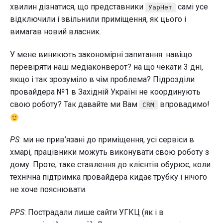
хвилин дізнатися, що представники
самі усе
УарНет
відключили і звільнили приміщення, як цього і
вимагав новий власник.
У мене виникють закономірні запитання: навіщо
перевіряти наш медіаконверот? на що чекати 3 дні,
якщо і так зрозуміло в чім проблема? Підрозділи
провайдера №1 в Західній Україні не координують
свою роботу? Так давайте ми Вам
впровадимо!
CRM
PS
: ми не прив’язані до приміщення, усі сервіси в
хмарі, працівники можуть виконувати свою роботу з
дому. Проте, таке ставлення до клієнтів обурює, коли
технічна підтримка провайдера кидає трубку і нічого
не хоче пояснювати.
PPS
: Пострадали лише сайти УГКЦ (як і в