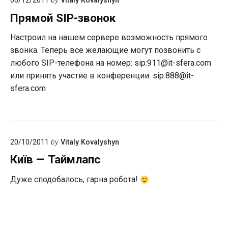
06/12/2011
by
Vitaly Kovalyshyn
и
прогнозы
Прямой SIP-звонок
2011-
2012
Настроил на нашем сервере возможность прямого
звонка. Теперь все желающие могут позвонить с
любого SIP-телефона на номер: sip:911@it-sfera.com
или принять участие в конференции: sip:888@it-
sfera.com
20/10/2011
by
Vitaly Kovalyshyn
Київ — Таймлапс
Дуже сподобалось, гарна робота!