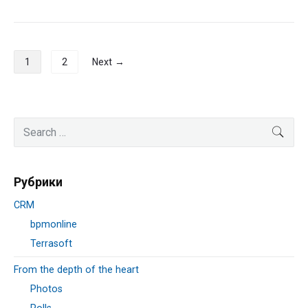
Навигация
1
2
Next →
по
записям
Primary
Search
SEA
Sidebar
for:
Рубрики
CRM
bpmonline
Terrasoft
From the depth of the heart
Photos