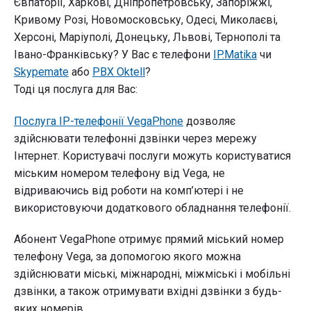
Євпаторії, Харкові, Дніпропетровську, Запоріжжі,
Кривому Розі, Новомосковську, Одесі, Миколаєві,
Херсоні, Маріуполі, Донецьку, Львові, Тернополі та
Івано-Франківську? У Вас є телефони
IP.Matika
чи
Skypemate
або
PBX Oktell
?
Тоді ця послуга для Вас:
Послуга IP-телефонії VegaPhone
дозволяє
здійснювати телефонні дзвінки через мережу
Інтернет. Користувачі послуги можуть користуватися
міським номером телефону від Vega, не
відриваючись від роботи на комп’ютері і не
використовуючи додаткового обладнання телефонії.
Абонент VegaPhone отримує прямий міський номер
телефону Vega, за допомогою якого можна
здійснювати міські, міжнародні, міжміські і мобільні
дзвінки, а також отримувати вхідні дзвінки з будь-
яких номерів.