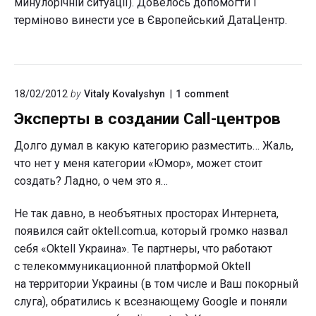
минулорічній ситуації). Довелось допомогти і
терміново винести усе в Європейський ДатаЦентр.
on
18/02/2012
by
Vitaly Kovalyshyn
1
comment
"Эксперты
Эксперты в создании Call-центров
в
создании
Call-
Долго думал в какую категорию разместить… Жаль,
центров"
что нет у меня категории «Юмор», может стоит
создать? Ладно, о чем это я…
Не так давно, в необъятных просторах Интернета,
появился сайт oktell.com.ua, который громко назвал
себя «Oktell Украина». Те партнеры, что работают
с телекоммуникационной платформой Oktell
на территории Украины (в том числе и Ваш покорный
слуга), обратились к всезнающему Google и поняли