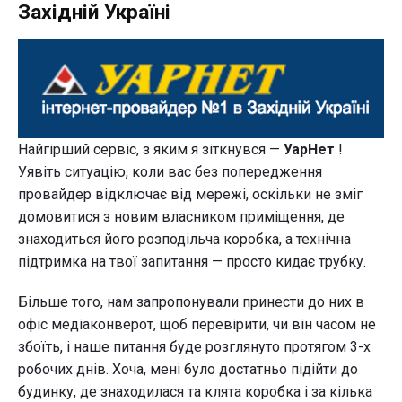
Західній Україні
Найгірший сервіс, з яким я зіткнувся —
УарНет
!
Уявіть ситуацію, коли вас без попередження
провайдер відключає від мережі, оскільки не зміг
домовитися з новим власником приміщення, де
знаходиться його розподільча коробка, а технічна
підтримка на твої запитання — просто кидає трубку.
Більше того, нам запропонували принести до них в
офіс медіаконверот, щоб перевірити, чи він часом не
збоїть, і наше питання буде розглянуто протягом 3-х
робочих днів. Хоча, мені було достатньо підійти до
будинку, де знаходилася та клята коробка і за кілька