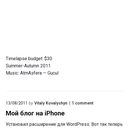
Timelapse budget: $30
Summer-Autumn 2011
Music: AtmAsfera — Gucul
on
13/08/2011
by
Vitaly Kovalyshyn
1
comment
"Мой
Мой блог на iPhone
блог
на
iPhone"
Установил расширение для WordPress. Вот так теперь