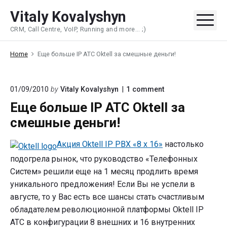
Skip
Vitaly Kovalyshyn
to
Me
CRM, Call Centre, VoIP, Running and more... ;)
content
Home
Еще больше IP АТС Oktell за смешные деньги!
on
01/09/2010
by
Vitaly Kovalyshyn
1
comment
"Еще
Еще больше IP АТС Oktell за
больше
IP
смешные деньги!
АТС
Oktell
за
Акция Oktell IP PBX «8 x 16»
настолько
смешные
подогрела рынок, что руководство «Телефонных
деньги!"
Систем» решили еще на 1 месяц продлить время
уникального предложения! Если Вы не успели в
августе, то у Вас есть все шансы стать счастливым
обладателем революционной платформы Oktell IP
АТС в конфигурации 8 внешних и 16 внутренних