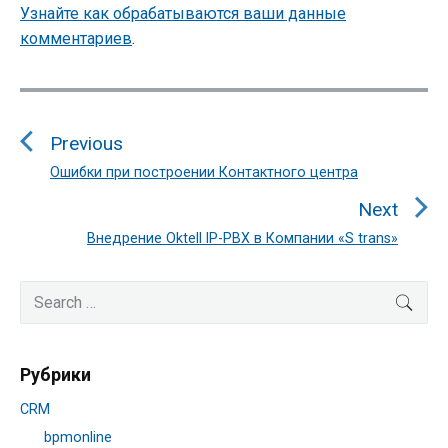
Узнайте как обрабатываются ваши данные
комментариев
.
Навигация
по
Previous
записям
Ошибки при построении Контактного центра
Previous
post:
Next
Внедрение Oktell IP-PBX в Компании «S trans»
Next
post:
Primary
Search
SEA
Sidebar
for:
Рубрики
CRM
bpmonline