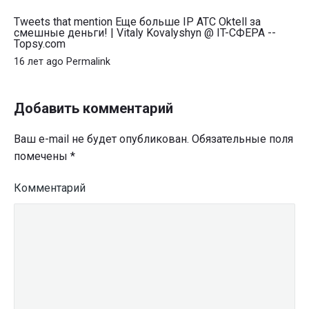
больше
IP
Tweets that mention Еще больше IP АТС Oktell за
смешные деньги! | Vitaly Kovalyshyn @ IT-СФЕРА --
АТС
Topsy.com
Oktell
16 лет ago
Permalink
за
смешные
деньги!"
Добавить комментарий
Ваш e-mail не будет опубликован.
Обязательные поля
помечены
*
Комментарий