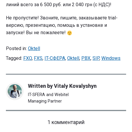
линий всего за 6 500 руб. или 2 040 грн (с НДС)!
Не пропустите! Звоните, пишите, заказываете trial-
версию, презентацию, помощь в установке и
запуске! Вы не пожалеете!
Posted in:
Oktell
Tagged:
FXO
,
FXS
,
IT-СФЕРА
,
Oktell
,
PBX
,
SIP
,
Windows
Written by
Vitaly Kovalyshyn
IT-SFERA and Webitel
Managing Partner
on
1 комментарий
"Еще