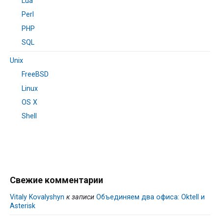
Lua
Perl
PHP
SQL
Unix
FreeBSD
Linux
OS X
Shell
Свежие комментарии
Vitaly Kovalyshyn
к записи
Объединяем два офиса: Oktell и
Asterisk