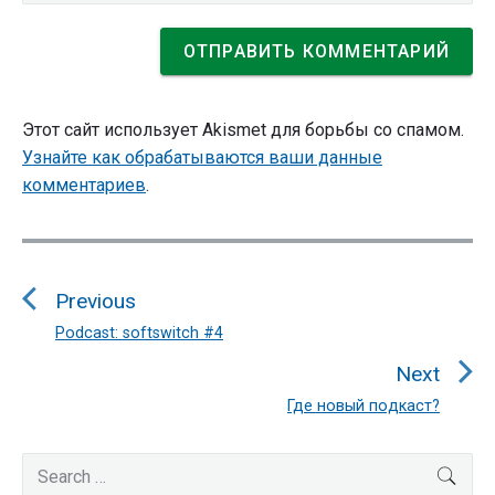
Этот сайт использует Akismet для борьбы со спамом.
Узнайте как обрабатываются ваши данные
комментариев
.
Навигация
по
Previous
записям
Podcast: softswitch #4
Previous
post:
Next
Где новый подкаст?
Next
post:
Primary
Search
SEA
Sidebar
for: