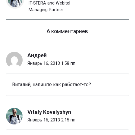
IT-SFERA and Webitel
Managing Partner
on
6 комментариев
"Yealink
и
Multicast
Андрей
Paging
звонки"
Январь 16, 2013 1:58 пп
Виталий, напиште как работает-то?
Vitaly Kovalyshyn
Январь 16, 2013 2:15 пп