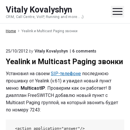
Skip
Vitaly Kovalyshyn
to
Me
CRM, Call Centre, VoIP, Running and more... ;)
content
Home
Yealink и Multicast Paging звонки
on
25/10/2012
by
Vitaly Kovalyshyn
6
comments
"Yealink
Yealink и Multicast Paging звонки
и
Multicast
Paging
Установил на своем
SIP-телефоне
последнюю
звонки"
прошивку от Yealink (v.61) и увидел новый пункт
меню:
MulticastIP
. Проверим как он работает! В
диалплан FreeSWITCH добавлю новый пункт с
Multicast Paging группой, на который звонить будет
по номеру 7243:
 <action application="answer"/>
