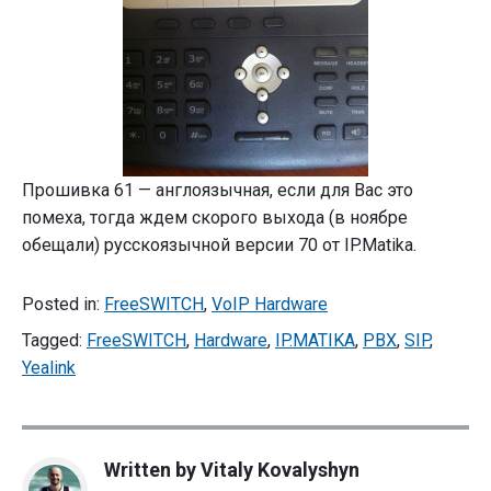
Прошивка 61 — англоязычная, если для Вас это
помеха, тогда ждем скорого выхода (в ноябре
обещали) русскоязычной версии 70 от IP.Matika.
Posted in:
FreeSWITCH
,
VoIP Hardware
Tagged:
FreeSWITCH
,
Hardware
,
IP.MATIKA
,
PBX
,
SIP
,
Yealink
Written by
Vitaly Kovalyshyn