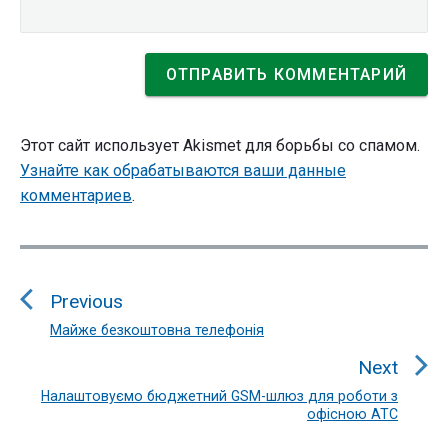
Этот сайт использует Akismet для борьбы со спамом.
Узнайте как обрабатываются ваши данные
комментариев
.
Навигация
по
Previous
записям
Майже безкоштовна телефонія
Previous
post:
Next
Налаштовуємо бюджетний GSM-шлюз для роботи з
Next
офісною АТС
post: