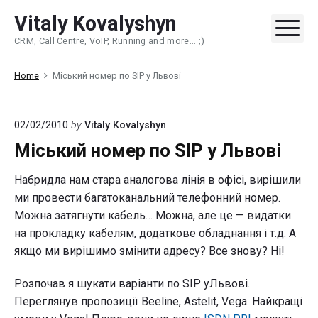
Skip
Vitaly Kovalyshyn
to
Me
CRM, Call Centre, VoIP, Running and more... ;)
content
Home
Міський номер по SIP у Львові
02/02/2010
by
Vitaly Kovalyshyn
Міський номер по SIP у Львові
Набридла нам стара аналогова лінія в офісі, вирішили
ми провести багатоканальний телефонний номер.
Можна затягнути кабель… Можна, але це — видатки
на прокладку кабелям, додаткове обладнання і т.д. А
якщо ми вирішимо змінити адресу? Все знову? Ні!
Розпочав я шукати варіанти по SIP уЛьвові.
Переглянув пропозиції Beeline, Astelit, Vega. Найкращі