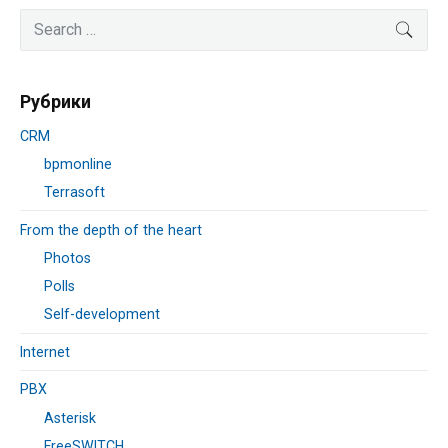
Primary
Search
SEA
Sidebar
for:
Рубрики
CRM
bpmonline
Terrasoft
From the depth of the heart
Photos
Polls
Self-development
Internet
PBX
Asterisk
FreeSWITCH