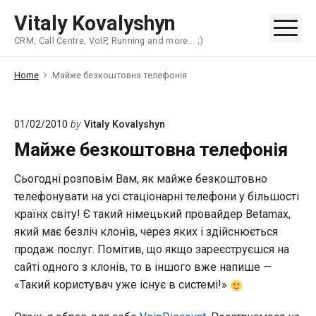
Skip
Vitaly Kovalyshyn
to
Me
CRM, Call Centre, VoIP, Running and more... ;)
content
Home
Майже безкоштовна телефонія
01/02/2010
by
Vitaly Kovalyshyn
Майже безкоштовна телефонія
Сьогодні розповім Вам, як майже безкоштовно
телефонувати на усі стаціонарні телефони у більшості
країнх світу! Є такий німецький провайдер Betamax,
який має безліч клонів, через яких і здійснюється
продаж послуг. Помітив, що якщо зареєструєшся на
сайті одного з клонів, то в іншого вже напише —
«Такий користувач уже існує в системі!»