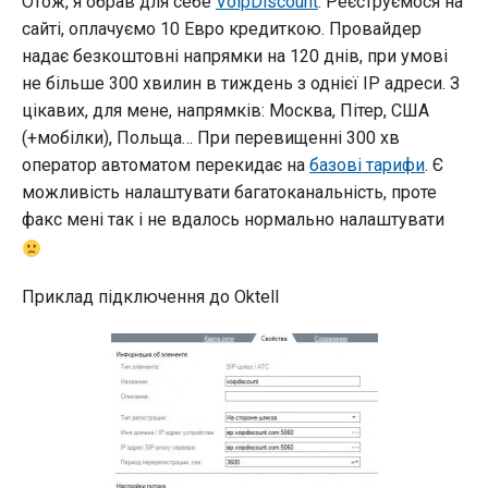
Отож, я обрав для себе
VoipDiscount
. Реєструємося на
сайті, оплачуємо 10 Евро кредиткою. Провайдер
надає безкоштовні напрямки на 120 днів, при умові
не більше 300 хвилин в тиждень з однієї IP адреси. З
цікавих, для мене, напрямків: Москва, Пітер, США
(+мобілки), Польща… При перевищенні 300 хв
оператор автоматом перекидає на
базові тарифи
. Є
можливість налаштувати багатоканальність, проте
факс мені так і не вдалось нормально налаштувати
Приклад підключення до Oktell