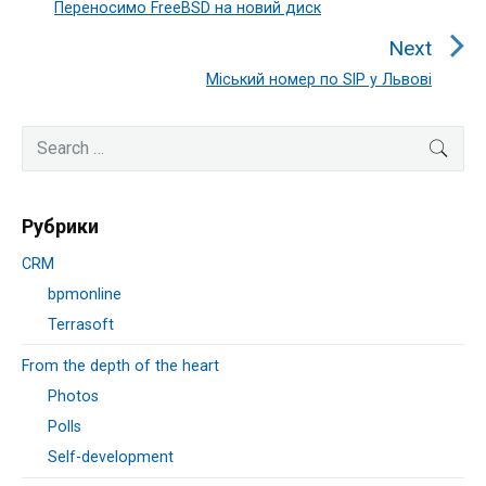
Переносимо FreeBSD на новий диск
Previous
post:
Next
Міський номер по SIP у Львові
Next
post:
Primary
Search
SEA
Sidebar
for:
Рубрики
CRM
bpmonline
Terrasoft
From the depth of the heart
Photos
Polls
Self-development