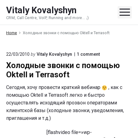
Skip
Vitaly Kovalyshyn
to
Me
CRM, Call Centre, VoIP, Running and more... ;)
content
Home
Холодные звонки с помощью Oktell и Terrasoft
on
22/03/2010
by
Vitaly Kovalyshyn
1
comment
"Холодные
Холодные звонки с помощью
звонки
с
Oktell и Terrasoft
помощью
Oktell
Сегодня, хочу провести краткий вебинар
, как с
и
Terrasoft"
помощью Oktell и Terrasoft легко и быстро
осуществлять исходящий прозвон операторами
клиентской базы (холодные звонки, уведомления,
приглашения и т.д.)
[flashvideo file=»wp-