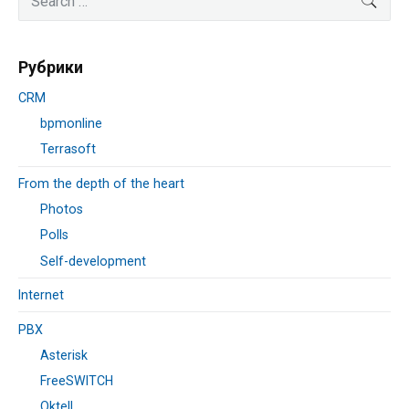
Sidebar
for:
Рубрики
CRM
bpmonline
Terrasoft
From the depth of the heart
Photos
Polls
Self-development
Internet
PBX
Asterisk
FreeSWITCH
Oktell