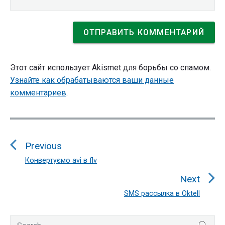
Этот сайт использует Akismet для борьбы со спамом.
Узнайте как обрабатываются ваши данные
комментариев
.
Навигация
по
Previous
записям
Конвертуємо avi в flv
Previous
post:
Next
SMS рассылка в Oktell
Next
post:
Primary
Search
SEA