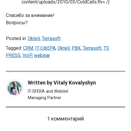
content/uploads/2010/03/ColdCalls.flv» /]
Спасибо за внимание!
Вопросы?
Posted in:
Oktell
,
Terrasoft
Tagged:
CRM
,
IT-СФЕРА
,
Oktell
,
PBX
,
Terrasoft
,
TS
PRESS
,
VoIP
,
webinar
Written by
Vitaly Kovalyshyn
IT-SFERA and Webitel
Managing Partner
on
1 комментарий
"Холодные
звонки