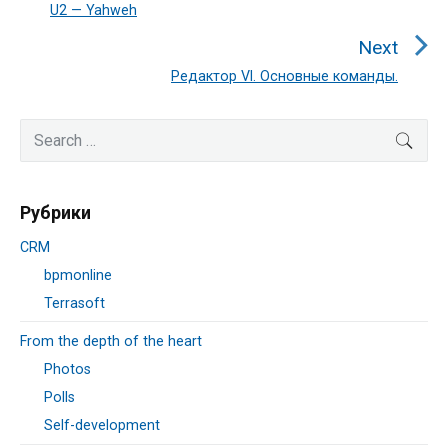
U2 — Yahweh
Previous
post:
Next
Редактор VI. Основные команды.
Next
post:
Primary
Search
SEA
Sidebar
for:
Рубрики
CRM
bpmonline
Terrasoft
From the depth of the heart
Photos
Polls
Self-development