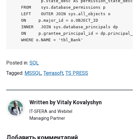
           p.state_desc AS permission_state_desc

   FROM    sys.database_permissions p

   LEFT    OUTER JOIN sys.all_objects o

   ON     p.major_id = o.OBJECT_ID

   INNER   JOIN sys.database_principals dp

   ON     p.grantee_principal_id = dp.principal_id

   WHERE o.NAME = 'tbl_Bank'
Posted in:
SQL
Tagged:
MSSQL
,
Terrasoft
,
TS PRESS
Written by
Vitaly Kovalyshyn
IT-SFERA and Webitel
Managing Partner
Добавить комментарий