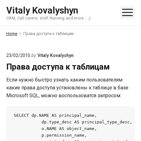
Skip
Vitaly Kovalyshyn
to
Me
CRM, Call Centre, VoIP, Running and more... ;)
content
Home
Права доступа к таблицам
23/02/2010
by
Vitaly Kovalyshyn
Права доступа к таблицам
Если нужно быстро узнать каким пользователям
какие права доступа установлены к таблице в базе
Microsoft SQL, можно воспользоватся запросом:
SELECT dp.NAME AS principal_name,

           dp.type_desc AS principal_type_desc,

           o.NAME AS object_name,

           p.permission_name,
