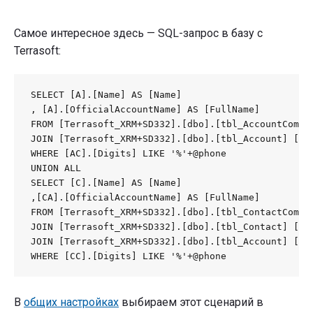
Самое интересное здесь — SQL-запрос в базу с
Terrasoft:
SELECT [A].[Name] AS [Name]

, [A].[OfficialAccountName] AS [FullName]

FROM [Terrasoft_XRM+SD332].[dbo].[tbl_AccountCommun
JOIN [Terrasoft_XRM+SD332].[dbo].[tbl_Account] [A] 
WHERE [AC].[Digits] LIKE '%'+@phone

UNION ALL

SELECT [C].[Name] AS [Name]

,[CA].[OfficialAccountName] AS [FullName]

FROM [Terrasoft_XRM+SD332].[dbo].[tbl_ContactCommun
JOIN [Terrasoft_XRM+SD332].[dbo].[tbl_Contact] [C] 
JOIN [Terrasoft_XRM+SD332].[dbo].[tbl_Account] [CA]
WHERE [CC].[Digits] LIKE '%'+@phone
В
общих настройках
выбираем этот сценарий в