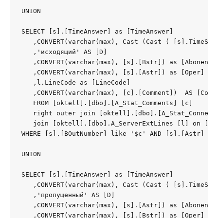
UNION

SELECT [s].[TimeAnswer] as [TimeAnswer]

   ,CONVERT(varchar(max), Cast (Cast ( [s].TimeSto
   ,'исходящий' AS [D]

   ,CONVERT(varchar(max), [s].[Bstr]) as [Abonent] 
   ,CONVERT(varchar(max), [s].[Astr]) as [Oper] 

   ,l.LineCode as [LineCode]

   ,CONVERT(varchar(max), [c].[Comment])  AS [Comme
   FROM [oktell].[dbo].[A_Stat_Comments] [c]

   right outer join [oktell].[dbo].[A_Stat_Connecti
   join [oktell].[dbo].A_ServerExtLines [l] on [s].
WHERE [s].[BOutNumber] like '$c' AND [s].[Astr] not
UNION

SELECT [s].[TimeAnswer] as [TimeAnswer]

   ,CONVERT(varchar(max), Cast (Cast ( [s].TimeSto
   ,'пропущенный' AS [D]

   ,CONVERT(varchar(max), [s].[Astr]) as [Abonent] 
   ,CONVERT(varchar(max), [s].[Bstr]) as [Oper] 
