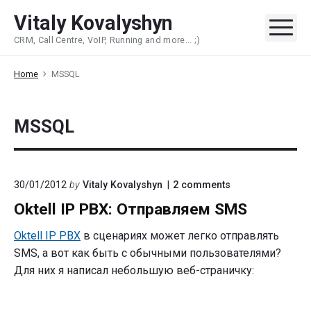
Skip
Vitaly Kovalyshyn
to
Me
CRM, Call Centre, VoIP, Running and more... ;)
content
Home
MSSQL
MSSQL
on
30/01/2012
by
Vitaly Kovalyshyn
2
comments
"Oktell
Oktell IP PBX: Отправляем SMS
IP
PBX:
Отправляем
Oktell IP PBX
в сценариях может легко отправлять
SMS"
SMS, а вот как быть с обычными пользователями?
Для них я написал небольшую веб-страничку: