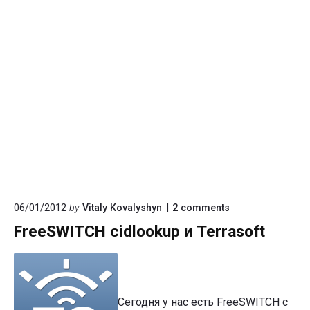
on
06/01/2012
by
Vitaly Kovalyshyn
2
comments
"FreeSWITCH
FreeSWITCH cidlookup и Terrasoft
cidlookup
и
Terrasoft"
Сегодня у нас есть FreeSWITCH с