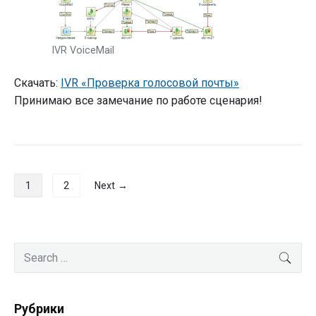
IVR VoiceMail
Скачать:
IVR «Проверка голосовой почты»
Принимаю все замечание по работе сценария!
Навигация
1
2
Next →
по
записям
Primary
Search
SEA
Sidebar
for:
Рубрики