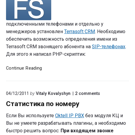
подключенными телефонами и отдельно у
менеджеров установлен
Terrasoft CRM
. Необходимо
обеспечить возможность определения имени из
Terrasoft CRM звонящего абонента на
SIP-телефонах
.
Для этого я написал PHP-скриптик:
FreeSWITCH
Continue Reading
cidlookup
и
Terrasoft
on
04/12/2011
by
Vitaly Kovalyshyn
2
comments
"Статистика
Статистика по номеру
по
номеру"
Если Вы используете
Oktell IP PBX
без модуля КЦ и
Вы не умеете разрабатывать плагины, а необходимо
быстро решить вопрос:
При входящем звонке