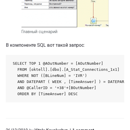
Главный сценарий
В компоненте SQL вот такой запрос:
SELECT TOP 1 @AOutNumber = [AOutNumber]

  FROM [oktell].[dbo].[A_Stat_Connections_1x1]

  WHERE NOT ([BLineNum] = 'IVR')

  AND DATEPART ( WEEK , [TimeAnswer] ) = DATEPART (
  AND @CallerID = '+38'+[BOutNumber]

  ORDER BY [TimeAnswer] DESC
on