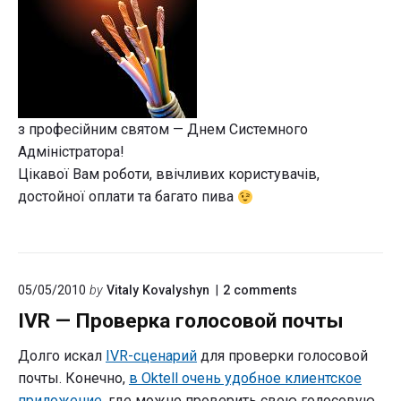
з професійним святом — Днем Системного
Адміністратора!
Цікавої Вам роботи, ввічливих користувачів,
достойної оплати та багато пива
on
05/05/2010
by
Vitaly Kovalyshyn
2
comments
"IVR
IVR — Проверка голосовой почты
—
Проверка
голосовой
Долго искал
IVR-сценарий
для проверки голосовой
почты"
почты. Конечно,
в Oktell очень удобное клиентское
приложение
, где можно проверить свою голосовую