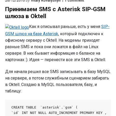
26/12/2010
by
Vitaly Kovalyshyn
1
comment
"Принимаем
Принимаем SMS с Asterisk SIP-GSM
SMS
с
шлюза в Oktell
Asterisk
SIP-
Как я описывал раньше, есть у меня
SIP-
GSM
шлюза
GSM шлюз на базе Asterisk
, который подключен к
в
офисному серверу с Oktell. На модемы приходят
Oktell"
разные SMS и пока они ложатся в файл на Linux
сервере. В них бывает информация о балансе на
карточках :). Идея — перенести все эти SMS в Oktell.
Для начала решил все SMS записывать в базу MySQL
на сервере, а потом служебным сценарием забирать
в Oktell. Создаю в MySQL пользователя, базу, и
таблицу:
CREATE TABLE  `asterisk`.`gsm` (

`id` INT NOT NULL AUTO_INCREMENT PRIMARY KEY ,
