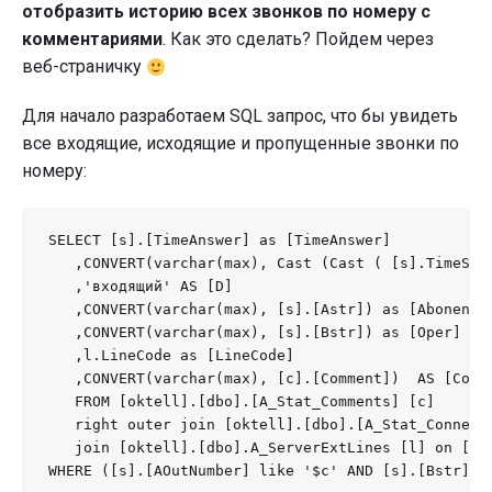
отобразить историю всех звонков по номеру с
комментариями
. Как это сделать? Пойдем через
веб-страничку
Для начало разработаем SQL запрос, что бы увидеть
все входящие, исходящие и пропущенные звонки по
номеру:
SELECT [s].[TimeAnswer] as [TimeAnswer]

   ,CONVERT(varchar(max), Cast (Cast ( [s].TimeSto
   ,'входящий' AS [D]

   ,CONVERT(varchar(max), [s].[Astr]) as [Abonent] 
   ,CONVERT(varchar(max), [s].[Bstr]) as [Oper] 

   ,l.LineCode as [LineCode]

   ,CONVERT(varchar(max), [c].[Comment])  AS [Comme
   FROM [oktell].[dbo].[A_Stat_Comments] [c]

   right outer join [oktell].[dbo].[A_Stat_Connecti
   join [oktell].[dbo].A_ServerExtLines [l] on [s].
WHERE ([s].[AOutNumber] like '$c' AND [s].[Bstr] no