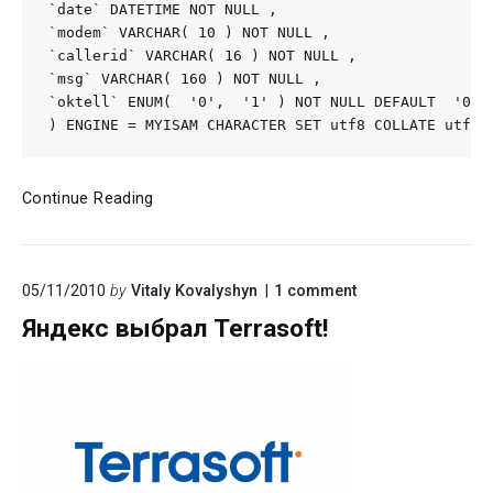
`date` DATETIME NOT NULL ,

`modem` VARCHAR( 10 ) NOT NULL ,

`callerid` VARCHAR( 16 ) NOT NULL ,

`msg` VARCHAR( 160 ) NOT NULL ,

`oktell` ENUM(  '0',  '1' ) NOT NULL DEFAULT  '0'

) ENGINE = MYISAM CHARACTER SET utf8 COLLATE utf8_
Принимаем
Continue Reading
SMS
с
Asterisk
on
05/11/2010
by
Vitaly Kovalyshyn
1
comment
SIP-
"Яндекс
GSM
Яндекс выбрал Terrasoft!
выбрал
шлюза
Terrasoft!"
в
Oktell