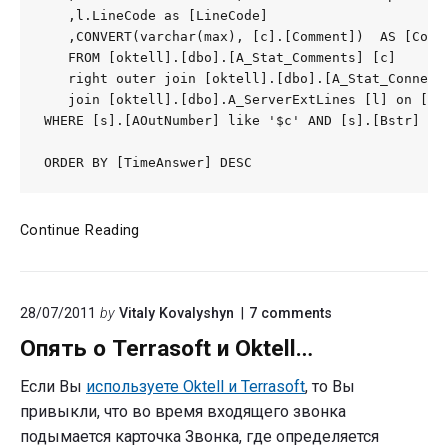
   ,l.LineCode as [LineCode]

   ,CONVERT(varchar(max), [c].[Comment])  AS [Comme
   FROM [oktell].[dbo].[A_Stat_Comments] [c]

   right outer join [oktell].[dbo].[A_Stat_Connecti
   join [oktell].[dbo].A_ServerExtLines [l] on [s].
WHERE [s].[AOutNumber] like '$c' AND [s].[Bstr] lik
ORDER BY [TimeAnswer] DESC
Статистика
Continue Reading
по
номеру
on
28/07/2011
by
Vitaly Kovalyshyn
7
comments
"Опять
Опять о Terrasoft и Oktell…
о
Terrasoft
и
Если Вы
используете Oktell и Terrasoft
, то Вы
Oktell…"
привыкли, что во время входящего звонка
подымается карточка Звонка, где определяется