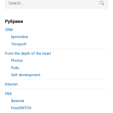
Primary
Search
SEA
Sidebar
for:
Рубрики
CRM
bpmonline
Terrasoft
From the depth of the heart
Photos
Polls
Self-development
Internet
PBX
Asterisk
FreeSWITCH