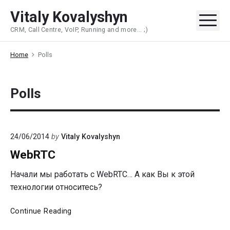
Skip
Vitaly Kovalyshyn
to
Me
CRM, Call Centre, VoIP, Running and more... ;)
content
Home
Polls
Polls
24/06/2014
by
Vitaly Kovalyshyn
WebRTC
Начали мы работать с WebRTC… А как Вы к этой
технологии относитесь?
WebRTC
Continue Reading