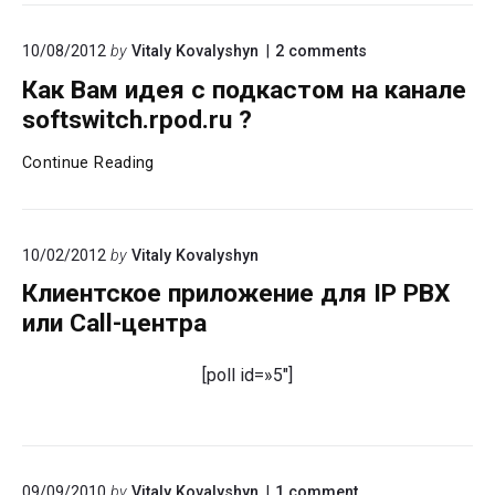
on
10/08/2012
by
Vitaly Kovalyshyn
2
comments
"Как
Как Вам идея с подкастом на канале
Вам
идея
softswitch.rpod.ru ?
с
подкастом
Как
Continue Reading
на
Вам
канале
идея
softswitch.rpod.r
?"
с
10/02/2012
by
Vitaly Kovalyshyn
подкастом
на
Клиентское приложение для IP PBX
канале
или Call-центра
softswitch.rpod.ru
?
[poll id=»5″]
on
09/09/2010
by
Vitaly Kovalyshyn
1
comment