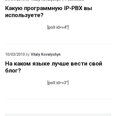
"Какую
Какую программную IP-PBX вы
программную
IP-
используете?
PBX
вы
используете?"
[poll id=»4″]
10/03/2010
by
Vitaly Kovalyshyn
На каком языке лучше вести свой
блог?
[poll id=»3″]