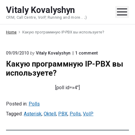
Skip
Vitaly Kovalyshyn
to
Me
CRM, Call Centre, VoIP, Running and more... ;)
content
Home
Какую программную IP-PBX вы используете?
on
09/09/2010
by
Vitaly Kovalyshyn
1
comment
"Какую
Какую программную IP-PBX вы
программную
IP-
используете?
PBX
вы
используете?"
[poll id=»4″]
Posted in:
Polls
Tagged:
Asterisk
,
Oktell
,
PBX
,
Polls
,
VoIP