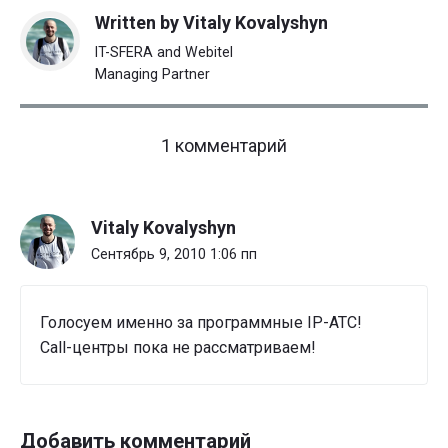
Written by
Vitaly Kovalyshyn
IT-SFERA and Webitel
Managing Partner
on
1 комментарий
"Какую
программную
IP-
Vitaly Kovalyshyn
PBX
вы
Сентябрь 9, 2010 1:06 пп
используете?"
Голосуем именно за программные IP-АТС!
Call-центры пока не рассматриваем!
Добавить комментарий