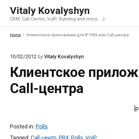
Skip
Vitaly Kovalyshyn
to
CRM, Call Centre, VoIP, Running and more... ;)
content
Home
Клиентское приложение для IP PBX или Call-центра
10/02/2012
by
Vitaly Kovalyshyn
Клиентское прилож
Call-центра
[p
Posted in:
Polls
Tagged:
Call-центр
,
PBX
,
Polls
,
VoIP