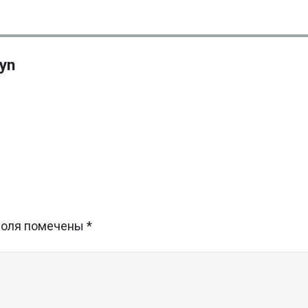
hyn
поля помечены
*