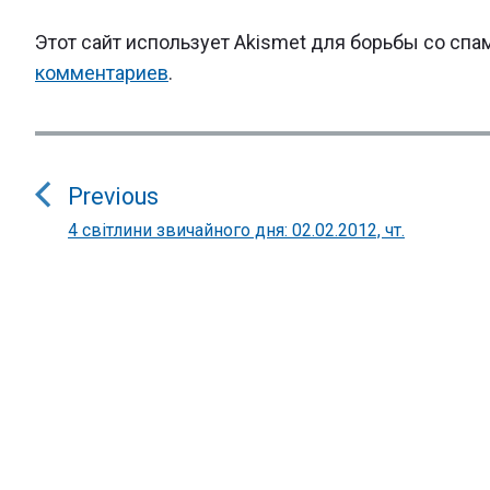
Этот сайт использует Akismet для борьбы со спа
комментариев
.
Навигация
по
Previous
записям
4 світлини звичайного дня: 02.02.2012, чт.
Previous
post: