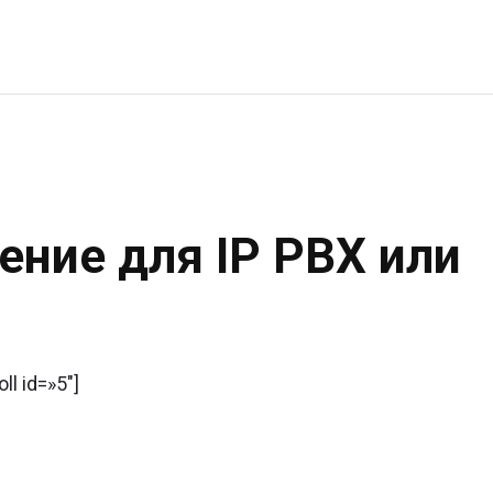
ение для IP PBX или
oll id=»5″]