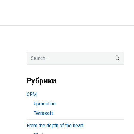
Primary
Search
SEAR
for:
Sidebar
Рубрики
CRM
bpmonline
Terrasoft
From the depth of the heart