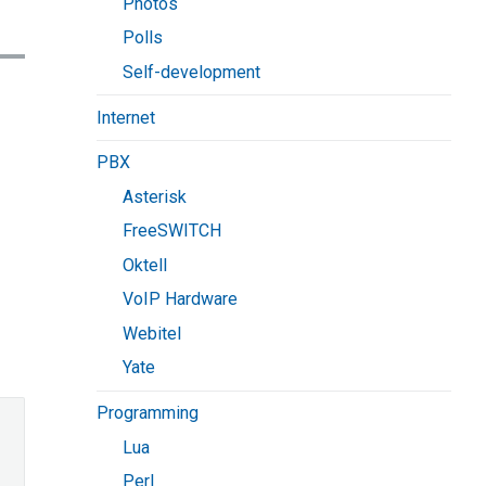
Photos
Polls
Self-development
Internet
PBX
Asterisk
FreeSWITCH
Oktell
VoIP Hardware
Webitel
Yate
Programming
Lua
Perl