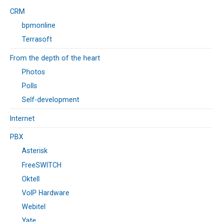
CRM
bpmonline
Terrasoft
From the depth of the heart
Photos
Polls
Self-development
Internet
PBX
Asterisk
FreeSWITCH
Oktell
VoIP Hardware
Webitel
Yate