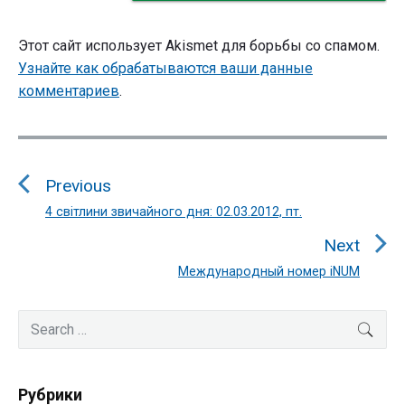
Этот сайт использует Akismet для борьбы со спамом.
Узнайте как обрабатываются ваши данные
комментариев
.
Навигация
по
Previous
записям
4 світлини звичайного дня: 02.03.2012, пт.
Previous
post:
Next
Международный номер iNUM
Next
post:
Primary
Search
SEA
Sidebar
for:
Рубрики