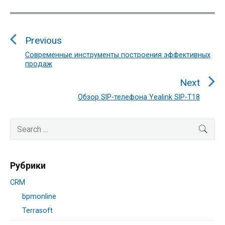
Навигация
по
Previous
записям
Современные инструменты построения эффективных
Previous
продаж
post:
Next
Обзор SIP-телефона Yealink SIP-T18
Next
post:
Primary
Search
SEA
Sidebar
for:
Рубрики
CRM
bpmonline
Terrasoft