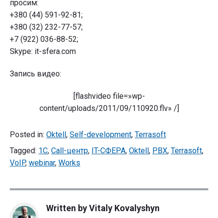
просим:
+380 (44) 591-92-81;
+380 (32) 232-77-57;
+7 (922) 036-88-52;
Skype: it-sfera.com
Запись видео:
[flashvideo file=»wp-
content/uploads/2011/09/110920.flv» /]
Posted in:
Oktell
,
Self-development
,
Terrasoft
Tagged:
1C
,
Call-центр
,
IT-СФЕРА
,
Oktell
,
PBX
,
Terrasoft
,
VoIP
,
webinar
,
Works
Written by
Vitaly Kovalyshyn