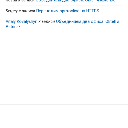
Kostia
к записи
Объединяем два офиса: Oktell и Asterisk
Sergey
к записи
Переводим bpm’online на HTTPS
Vitaly Kovalyshyn
к записи
Объединяем два офиса: Oktell и
Asterisk