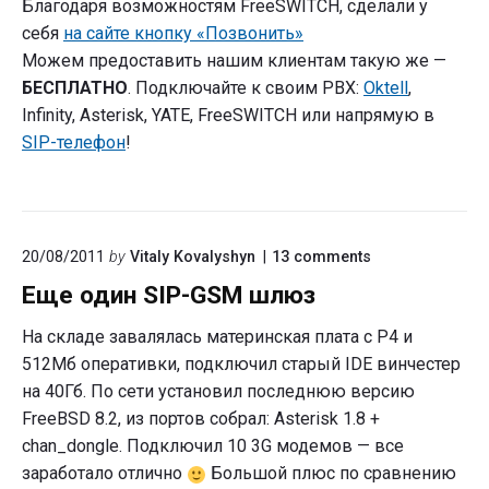
Благодаря возможностям FreeSWITCH, сделали у
себя
на сайте кнопку «Позвонить»
Можем предоставить нашим клиентам такую же —
БЕСПЛАТНО
. Подключайте к своим PBX:
Oktell
,
Infinity, Asterisk, YATE, FreeSWITCH или напрямую в
SIP-телефон
!
on
20/08/2011
by
Vitaly Kovalyshyn
13
comments
"Еще
Еще один SIP-GSM шлюз
один
SIP-
GSM
На складе завалялась материнская плата с P4 и
шлюз"
512Мб оперативки, подключил старый IDE винчестер
на 40Гб. По сети установил последнюю версию
FreeBSD 8.2, из портов собрал: Asterisk 1.8 +
chan_dongle. Подключил 10 3G модемов — все
заработало отлично
Большой плюс по сравнению