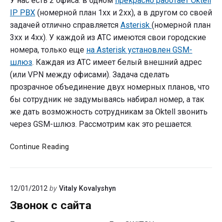
У нас есть 2 офиса: в одном
прекрасно работает Oktell
IP PBX
(номерной план 1хх и 2хх), а в другом со своей
задачей отлично справляется
Asterisk
(номерной план
3хх и 4хх). У каждой из АТС имеются свои городские
номера, только еще
на Asterisk установлен GSM-
шлюз
. Каждая из АТС имеет белый внешний адрес
(или VPN между офисами). Задача сделать
прозрачное объединение двух номерных планов, что
бы сотрудник не задумываясь набирал номер, а так
же дать возможность сотрудникам за Oktell звонить
через GSM-шлюз. Рассмотрим как это решается.
Объединяем
Continue Reading
два
офиса:
Oktell
12/01/2012
by
Vitaly Kovalyshyn
и
Asterisk
Звонок с сайта