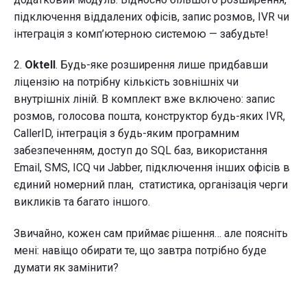
підключення віддалених офісів, запис розмов, IVR чи
інтеграція з комп’ютерною системою — забудьте!
2.
Oktell
. Будь-яке розширення лише придбавши
ліцензію на потрібну кількість зовнішніх чи
внутрішніх ліній. В комплект вже включено: запис
розмов, голосова пошта, конструктор будь-яких IVR,
CallerID, інтеграція з будь-яким програмним
забезпеченням, доступ до SQL баз, використання
Email, SMS, ICQ чи Jabber, підключення інших офісів в
єдиний номерний план, статистика, організація черги
викликів та багато іншого.
Звичайно, кожен сам приймає рішення… але поясніть
мені: навіщо обирати те, що завтра потрібно буде
думати як замінити?