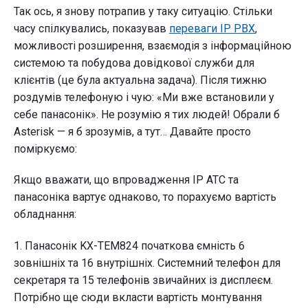
Так ось, я знову потрапив у таку ситуацію. Стільки
часу спілкувались, показував
переваги IP PBX
,
можливості розширення, взаємодія з інфо рмаційною
системою та побудова довідкової служби для
клієнтів (це була актуальна задача). Після тижню
роздумів телефоную і чую: «Ми вже встановили у
себе панасонік». Не розумію я тих людей! Обрали б
Asterisk — я б зрозумів, а тут… Давайте просто
поміркуємо:
Якщо вважати, що впровадження ІР АТС та
панасоніка вартує однаково, то порахуємо вартість
обладнання:
1. Панасонік KX-TEM824 початкова ємність 6
зовнішніх та 16 внутрішніх. Системний телефон для
секретаря та 15 телефонів звичайних із дисплеєм.
Потрібно ще сюди вкласти вартість монтування