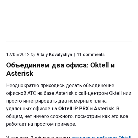
on
17/05/2012
by
Vitaly Kovalyshyn
11
comments
"Объединяем
Объединяем два офиса: Oktell и
два
офиса:
Asterisk
Oktell
и
Неоднократно приходись делать объединение
Asterisk"
офисной АТС на базе Asterisk с call-центром Oktell или
просто интегрировать два номерных плана
удаленных офисов на
Oktell IP PBX
и
Asterisk
. В
общем, нет ничего сложного, посмотрим как это все
работает на простом примере.