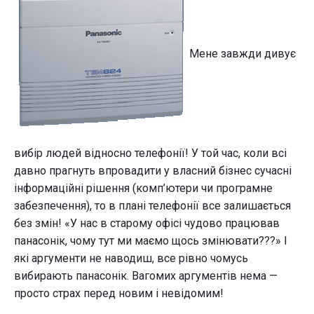
Мене завжди дивує
вибір людей відносно телефонії! У той час, коли всі
давно прагнуть впровадити у власний бізнес сучасні
інформаційні рішення (комп’ютери чи програмне
забезпечення), то в плані телефонії все залишається
без змін! «У нас в старому офісі чудово працював
панасонік, чому тут ми маємо щось змінювати???» І
які аргументи не наводиш, все рівно чомусь
вибирають панасонік. Вагомих аргументів нема —
просто страх перед новим і невідомим!