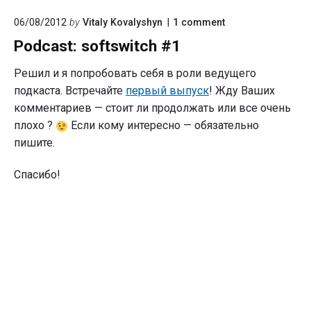
on
06/08/2012
by
Vitaly Kovalyshyn
1
comment
"Podcast:
Podcast: softswitch #1
softswitch
#1"
Решил и я попробовать себя в роли ведущего
подкаста. Встречайте
первый выпуск
! Жду Ваших
комментариев — стоит ли продолжать или все очень
плохо ?
Если кому интересно — обязательно
пишите.
Спасибо!