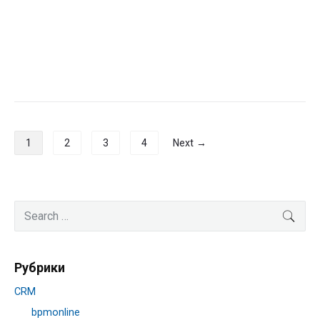
Навигация
1
2
3
4
Next →
по
записям
Primary
Search
SEA
Sidebar
for:
Рубрики
CRM
bpmonline