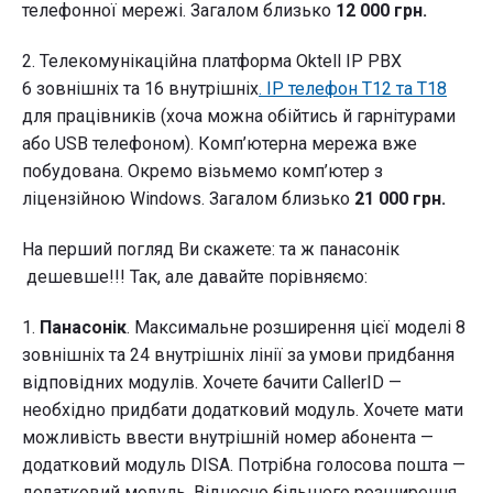
телефонної мережі. Загалом близько
12 000 грн.
2. Телекомунікаційна платформа Oktell IP PBX
6 зовнішніх та 16 внутрішніх
. ІР телефон Т12 та Т18
для працівників (хоча можна обійтись й гарнітурами
або USB телефоном). Комп’ютерна мережа вже
побудована. Окремо візьмемо комп’ютер з
ліцензійною Windows. Загалом близько
21 000 грн.
На перший погляд Ви скажете: та ж панасонік
дешевше!!! Так, але давайте порівняємо:
1.
Панасонік
. Максимальне розширення цієї моделі 8
зовнішніх та 24 внутрішніх лінії за умови придбання
відповідних модулів. Хочете бачити CallerID —
необхідно придбати додатковий модуль. Хочете мати
можливість ввести внутрішній номер абонента —
додатковий модуль DISA. Потрібна голосова пошта —
додатковий модуль. Відносно більшого розширення,