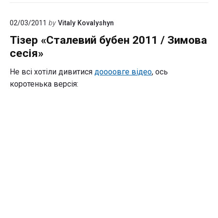
02/03/2011
by
Vitaly Kovalyshyn
Тізер «Сталевий бубен 2011 / Зимова
сесія»
Не всі хотіли дивитися
доооовге відео
, ось
коротенька версія: