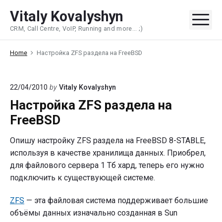
Skip
Vitaly Kovalyshyn
to
Me
CRM, Call Centre, VoIP, Running and more... ;)
content
Home
Настройка ZFS раздела на FreeBSD
22/04/2010
by
Vitaly Kovalyshyn
Настройка ZFS раздела на
FreeBSD
Опишу настройку ZFS раздела на FreeBSD 8-STABLE,
используя в качестве хранилища данных. Приобрел,
для файлового сервера 1 Тб хард, теперь его нужно
подключить к существующей системе.
ZFS
— эта файловая система поддерживает большие
объёмы данных изначально созданная в Sun