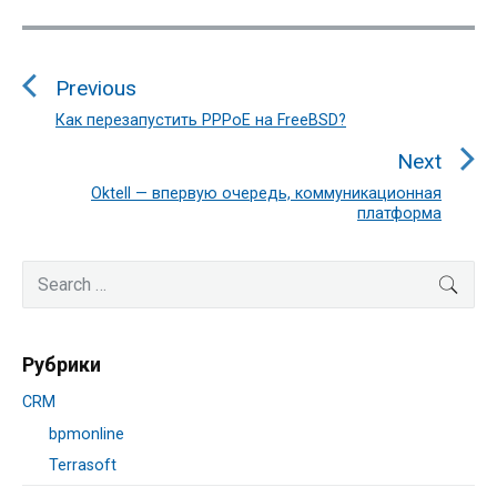
Навигация
по
Previous
записям
Как перезапустить PPPoE на FreeBSD?
Previous
post:
Next
Oktell — впервую очередь, коммуникационная
Next
платформа
post:
Primary
Search
SEA
Sidebar
for:
Рубрики
CRM
bpmonline
Terrasoft