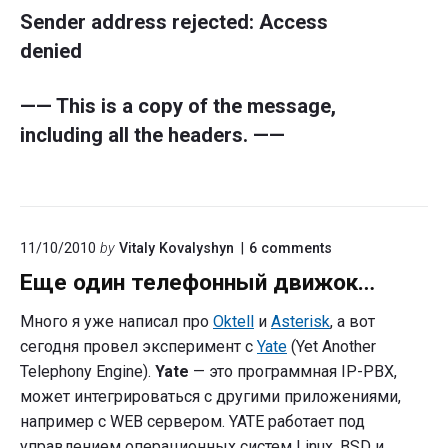
Sender address rejected: Access
denied
—— This is a copy of the message,
including all the headers. ——
on
11/10/2010
by
Vitaly Kovalyshyn
6
comments
"Еще
Еще один телефонный движок…
один
телефонный
движок…"
Много я уже написал про
Oktell
и
Asterisk
, а вот
сегодня провел эксперимент с
Yate
(Yet Another
Telephony Engine).
Yate
— это программная IP-PBX,
может интегрироваться с другими приложениями,
например с WEB сервером. YATE работает под
управлением операционных систем Linux, BSD и