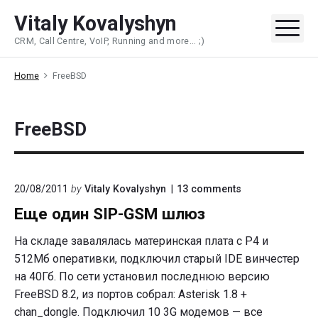
Skip
Vitaly Kovalyshyn
to
Me
CRM, Call Centre, VoIP, Running and more... ;)
content
Home
FreeBSD
FreeBSD
on
20/08/2011
by
Vitaly Kovalyshyn
13
comments
"Еще
Еще один SIP-GSM шлюз
один
SIP-
GSM
На складе завалялась материнская плата с P4 и
шлюз"
512Мб оперативки, подключил старый IDE винчестер
на 40Гб. По сети установил последнюю версию
FreeBSD 8.2, из портов собрал: Asterisk 1.8 +
chan_dongle. Подключил 10 3G модемов — все