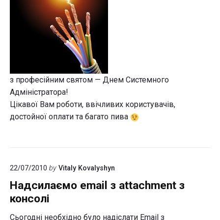
з професійним святом — Днем Системного
Адміністратора!
Цікавої Вам роботи, ввічливих користувачів,
достойної оплати та багато пива
22/07/2010
by
Vitaly Kovalyshyn
Надсилаємо email з attachment з
консолі
Сьогодні необхідно було надіслати Email з