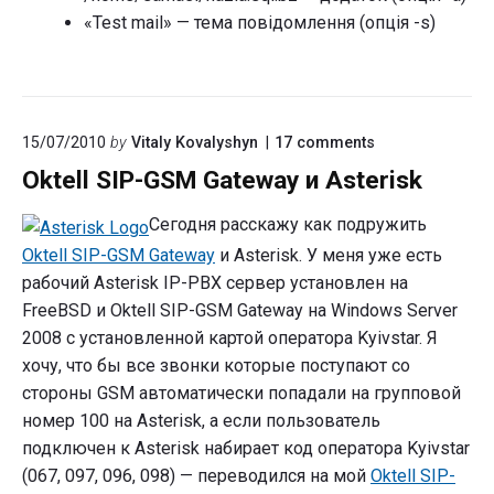
«Test mail» — тема повідомлення (опція -s)
on
15/07/2010
by
Vitaly Kovalyshyn
17
comments
"Oktell
Oktell SIP-GSM Gateway и Asterisk
SIP-
GSM
Gateway
Сегодня расскажу как подружить
и
Oktell SIP-GSM Gateway
и Asterisk. У меня уже есть
Asterisk"
рабочий Asterisk IP-PBX сервер установлен на
FreeBSD и Oktell SIP-GSM Gateway на Windows Server
2008 с установленной картой оператора Kyivstar. Я
хочу, что бы все звонки которые поступают со
стороны GSM автоматически попадали на групповой
номер 100 на Asterisk, а если пользователь
подключен к Asterisk набирает код оператора Kyivstar
(067, 097, 096, 098) — переводился на мой
Oktell SIP-