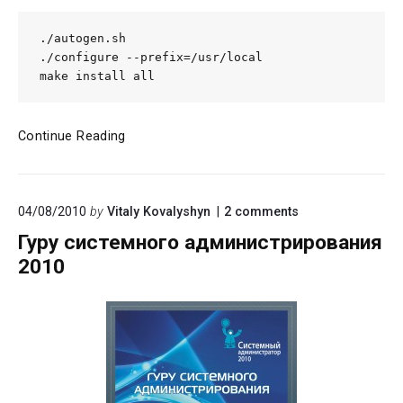
./autogen.sh

./configure --prefix=/usr/local

make install all
Еще
Continue Reading
один
телефонный
движок…
on
04/08/2010
by
Vitaly Kovalyshyn
2
comments
"Гуру
Гуру системного администрирования
системного
администрирова
2010
2010"