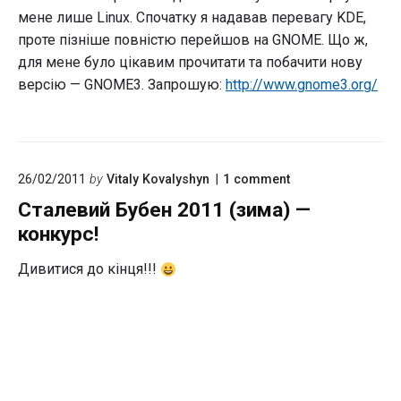
мене лише Linux. Спочатку я надавав перевагу KDE,
проте пізніше повністю перейшов на GNOME. Що ж,
для мене було цікавим прочитати та побачити нову
версію — GNOME3. Запрошую:
http://www.gnome3.org/
on
26/02/2011
by
Vitaly Kovalyshyn
1
comment
"Сталевий
Сталевий Бубен 2011 (зима) —
Бубен
2011
конкурс!
(зима)
—
Дивитися до кінця!!!
конкурс!"