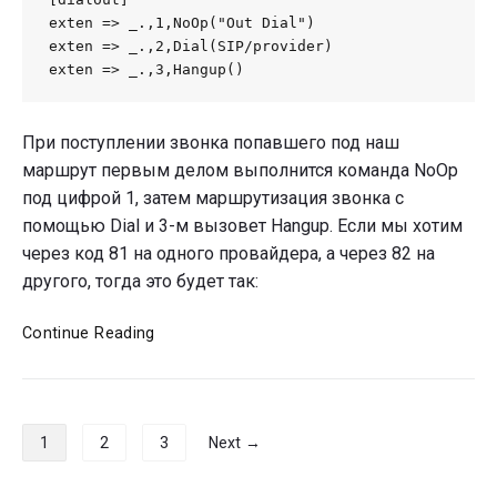
exten => _.,1,NoOp("Out Dial")

exten => _.,2,Dial(SIP/provider)

exten => _.,3,Hangup()
При поступлении звонка попавшего под наш
маршрут первым делом выполнится команда NoOp
под цифрой 1, затем маршрутизация звонка с
помощью Dial и 3-м вызовет Hangup. Если мы хотим
через код 81 на одного провайдера, а через 82 на
другого, тогда это будет так:
IP-
Continue Reading
PBX
своими
руками.
Часть
Навигация
1
2
3
Next →
3
по
—
записям