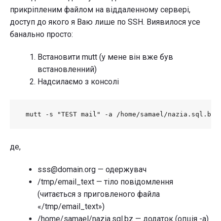
прикріпленим файлом на віддаленному сервері,
доступ до якого я Ваю лише по SSH. Виявилося усе
банально просто:
Встановити mutt (у мене він вже був
встановленний)
Надсилаємо з консолі
 mutt -s "TEST mail" -a /home/samael/nazia.sql.bz 
де,
sss@domain.org — одержувач
/tmp/email_text — тіло повідомлення
(читається з приговленого файла
«/tmp/email_text»)
/home/samael/nazia.sql.bz — додаток (опція -a)