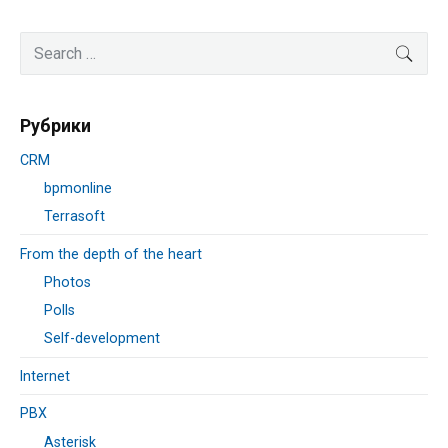
маршрутизация
звонков
Primary
Search
SEA
Sidebar
for:
Рубрики
CRM
bpmonline
Terrasoft
From the depth of the heart
Photos
Polls
Self-development
Internet
PBX
Asterisk