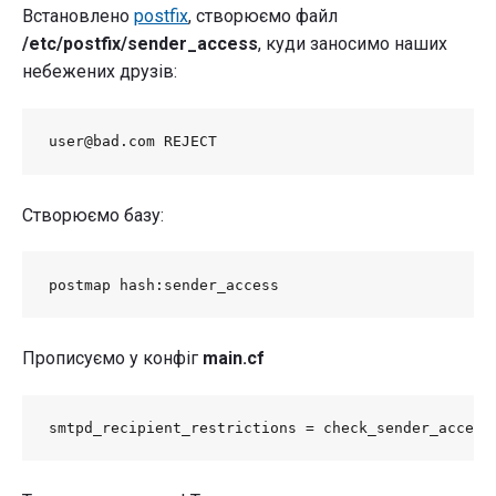
Встановлено
postfix
, створюємо файл
/etc/postfix/sender_access
, куди заносимо наших
небежених друзів:
user@bad.com REJECT
Створюємо базу:
postmap hash:sender_access
Прописуємо у конфіг
main.cf
smtpd_recipient_restrictions = check_sender_access