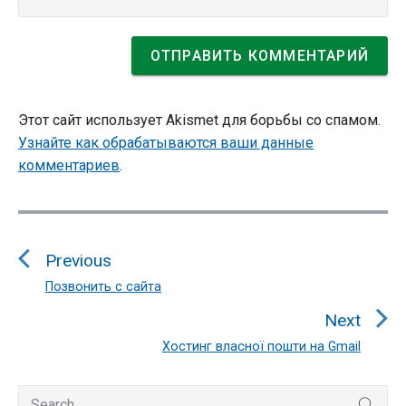
Этот сайт использует Akismet для борьбы со спамом.
Узнайте как обрабатываются ваши данные
комментариев
.
Навигация
по
Previous
записям
Позвонить с сайта
Previous
post:
Next
Хостинг власної пошти на Gmail
Next
post:
Primary
Search
SEA