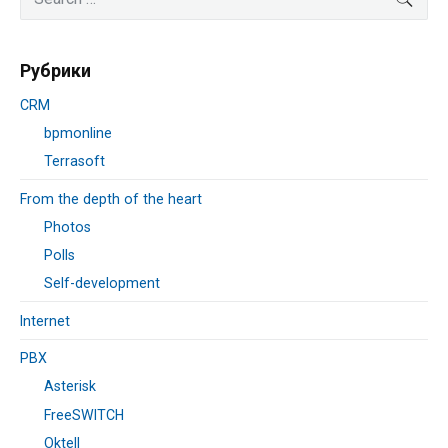
Sidebar
for:
Рубрики
CRM
bpmonline
Terrasoft
From the depth of the heart
Photos
Polls
Self-development
Internet
PBX
Asterisk
FreeSWITCH
Oktell