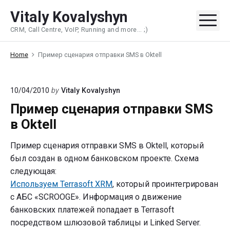
Skip
Vitaly Kovalyshyn
to
Me
CRM, Call Centre, VoIP, Running and more... ;)
content
Home
Пример сценария отправки SMS в Oktell
10/04/2010
by
Vitaly Kovalyshyn
Пример сценария отправки SMS
в Oktell
Пример сценария отправки SMS в Oktell, который
был создан в одном банковском проекте. Схема
следующая:
Используем Terrasoft XRM
, который проинтегрирован
с АБС «SCROOGE». Информация о движение
банковских платежей попадает в Terrasoft
посредством шлюзовой таблицы и Linked Server.