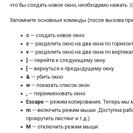
что бы создать новое окно, необходимо нажать
Запомните основные команды (после вызова пре
c
— создать новое окно
s
— разделить окно на два окна по горизон
v
— разделить окно на два окна по вертика
]
— перейти к следующему окну
[
— вернуться к предыдущему окну
&
— убить окно
w
— показать список окон
,
— переименовать окно
Escape
— режим копирования. Теперь мы 
m
— включить режим мыши. Доступна рабо
прокрутить листинг и т.д.)
M
— отключить режим мыши