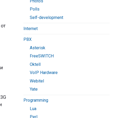
Photos
Polls
Self-development
 от
Internet
PBX
Asterisk
FreeSWITCH
Oktell
ни
VoIP Hardware
Webitel
Yate
 3G
Programming
и
Lua
Perl