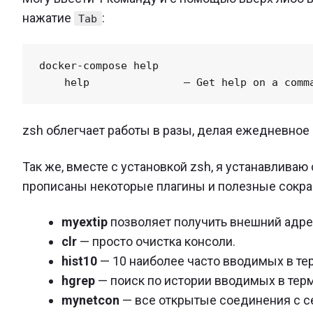
нажатие
:
Tab
docker-compose help

zsh облегчает работы в разы, делая ежедневно
Так же, вместе с установкой zsh, я устанавлива
прописаны некоторые плагины и полезные сокращ
myextip
позволяет получить внешний адрес
clr
— просто очистка консоли.
hist10
— 10 наиболее часто вводимых в те
hgrep
— поиск по истории вводимых в тер
mynetcon
— все открытые соединения с с