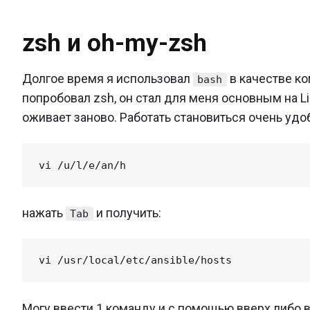
zsh и oh-my-zsh
Долгое время я использовал
в качестве ко
bash
попробовал zsh, он стал для меня основным на L
оживает заново. Работать становиться очень удоб
нажать
и получить:
Tab
Могу ввести 1 команду и с помощью вверх либо вн