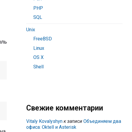
PHP
SQL
Unix
FreeBSD
оль
Linux
OS X
Shell
Свежие комментарии
Vitaly Kovalyshyn
к записи
Объединяем два
офиса: Oktell и Asterisk
 на