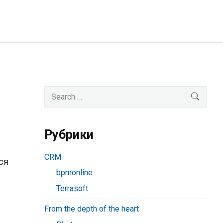
Primary
Search
SEAR
for:
Sidebar
Рубрики
CRM
ся
bpmonline
Terrasoft
From the depth of the heart