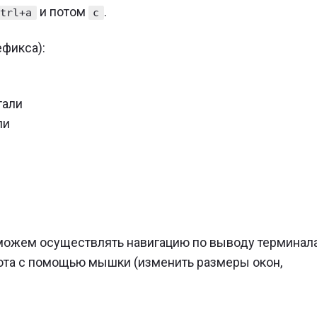
и потом
.
Ctrl+a
c
фикса):
тали
ли
можем осуществлять навигацию по выводу терминал
та с помощью мышки (изменить размеры окон,