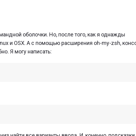
мандной оболочки. Но, после того, как я однажды
inux и OSX. А с помощью расширения oh-my-zsh, конс
но. Я могу написать:
из найти все варианты ввода. И, конечно, подсказки