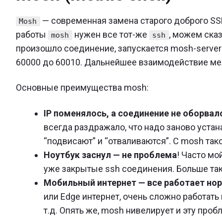
— современная замена старого доброго SSH.
Mosh
работы
нужен все тот-же
, можем сказ
mosh
ssh
произошло соединение, запускается mosh-server 
60000 до 60010. Дальнейшее взаимодействие ме
Основные преимущества mosh:
IP поменялось, а соединение не оборвал
всегда раздражало, что надо заново устан
“подвисают” и “отваливаются”. С mosh так
Ноутбук заснул — не проблема
! Часто мо
уже закрытые ssh соединения. Больше так
Мобильный интернет — все работает но
или Edge интернет, очень сложно работать 
т.д. Опять же, mosh нивелирует и эту проб