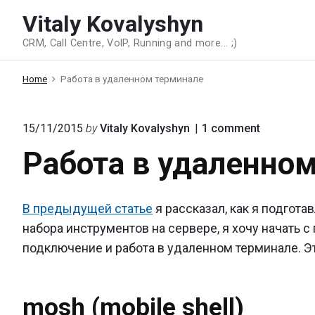
Skip
Vitaly Kovalyshyn
to
CRM, Call Centre, VoIP, Running and more... ;)
content
Home
Работа в удаленном терминале
on
15/11/2015
by
Vitaly Kovalyshyn
1
comment
"Работа
Работа в удаленно
в
удаленно
терминал
В предыдущей статье
я рассказал, как я подгота
набора инструментов на сервере, я хочу начать
подключение и работа в удаленном терминале. Э
mosh (mobile shell)