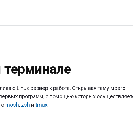
м терминале
м
е"
вливаю Linux сервер к работе. Открывая тему моего
 с первых программ, с помощью которых осуществляет
то
mosh
,
zsh
и
tmux
.