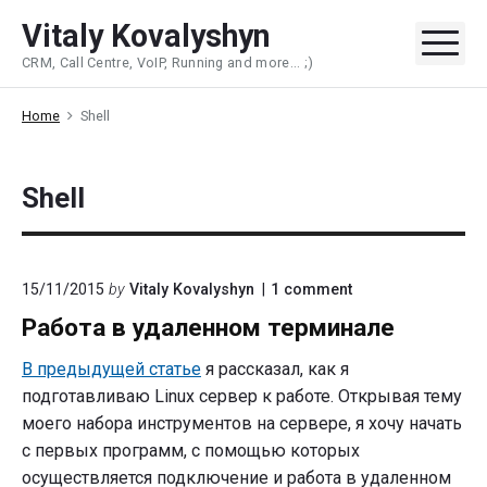
Skip
Vitaly Kovalyshyn
to
Me
CRM, Call Centre, VoIP, Running and more... ;)
content
Home
Shell
Shell
on
15/11/2015
by
Vitaly Kovalyshyn
1
comment
"Работа
Работа в удаленном терминале
в
удаленном
терминале"
В предыдущей статье
я рассказал, как я
подготавливаю Linux сервер к работе. Открывая тему
моего набора инструментов на сервере, я хочу начать
с первых программ, с помощью которых
осуществляется подключение и работа в удаленном