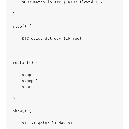
    $U32 match ip src $IP/32 flowid 1:2

}

stop() {

    $TC qdisc del dev $IF root

}

restart() {

    stop

    sleep 1

    start

}

show() {

    $TC -s qdisc ls dev $IF
