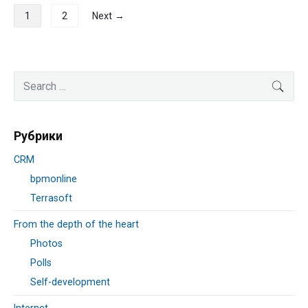
Навигация
1
2
Next →
по
записям
Primary
Search
SEA
Sidebar
for:
Рубрики
CRM
bpmonline
Terrasoft
From the depth of the heart
Photos
Polls
Self-development
Internet