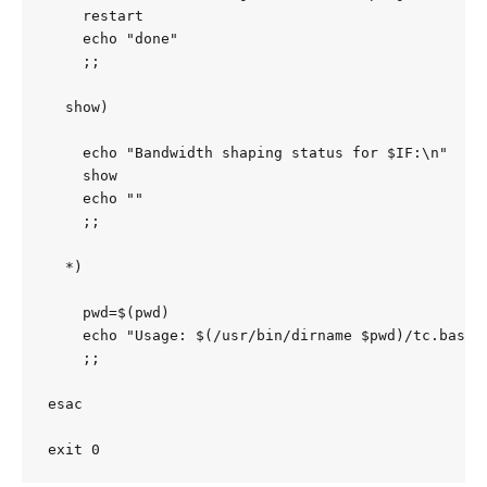
    restart

    echo "done"

    ;;

  show)

    echo "Bandwidth shaping status for $IF:\n"

    show

    echo ""

    ;;

  *)

    pwd=$(pwd)

    echo "Usage: $(/usr/bin/dirname $pwd)/tc.bash {
    ;;

esac

exit 0