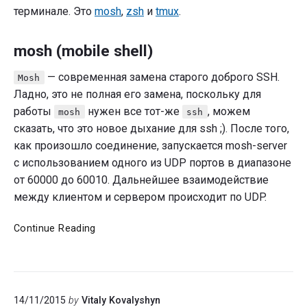
терминале. Это
mosh
,
zsh
и
tmux
.
mosh (mobile shell)
— современная замена старого доброго SSH.
Mosh
Ладно, это не полная его замена, поскольку для
работы
нужен все тот-же
, можем
mosh
ssh
сказать, что это новое дыхание для ssh ;). После того,
как произошло соединение, запускается mosh-server
с использованием одного из UDP портов в диапазоне
от 60000 до 60010. Дальнейшее взаимодействие
между клиентом и сервером происходит по UDP.
Работа
Continue Reading
в
удаленном
терминале
14/11/2015
by
Vitaly Kovalyshyn