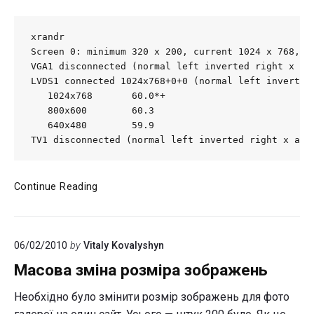
xrandr

Screen 0: minimum 320 x 200, current 1024 x 768, ma
VGA1 disconnected (normal left inverted right x axi
LVDS1 connected 1024x768+0+0 (normal left inverted 
   1024x768       60.0*+

   800x600        60.3

   640x480        59.9

TV1 disconnected (normal left inverted right x axi
Зміна
Continue Reading
роздільної
здатності
екрану
06/02/2010
by
Vitaly Kovalyshyn
в
Ubuntu
Масова зміна розміра зображень
9.10
Необхідно було змінити розмір зображень для фото