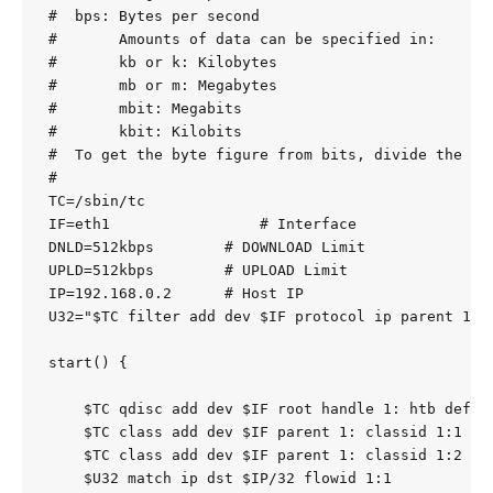
#  bps: Bytes per second

#       Amounts of data can be specified in:

#       kb or k: Kilobytes

#       mb or m: Megabytes

#       mbit: Megabits

#       kbit: Kilobits

#  To get the byte figure from bits, divide the num
#

TC=/sbin/tc

IF=eth1                 # Interface

DNLD=512kbps        # DOWNLOAD Limit

UPLD=512kbps        # UPLOAD Limit

IP=192.168.0.2      # Host IP

U32="$TC filter add dev $IF protocol ip parent 1:0 
start() {

    $TC qdisc add dev $IF root handle 1: htb defaul
    $TC class add dev $IF parent 1: classid 1:1 htb
    $TC class add dev $IF parent 1: classid 1:2 htb
    $U32 match ip dst $IP/32 flowid 1:1
