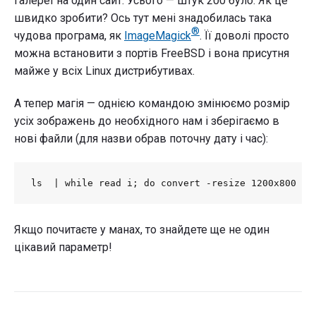
галереї на один сайт. Усього — штук 200 було. Як це
швидко зробити? Ось тут мені знадобилась така
®
чудова програма, як
ImageMagick
. Її доволі просто
можна встановити з портів FreeBSD і вона присутня
майже у всіх Linux дистрибутивах.
А тепер магія — однією командою змінюємо розмір
усіх зображень до необхідного нам і зберігаємо в
нові файли (для назви обрав поточну дату і час):
ls  | while read i; do convert -resize 1200x800  "
Якщо почитаєте у манах, то знайдете ще не один
цікавий параметр!