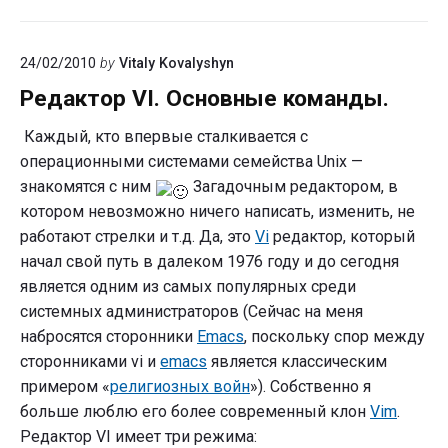
PPPoE
на
24/02/2010
by
Vitaly Kovalyshyn
FreeBSD?
Редактор VI. Основные команды.
Каждый, кто впервые сталкивается с
операционными системами семейства Unix —
знакомятся с ним
Загадочным редактором, в
котором невозможно ничего написать, изменить, не
работают стрелки и т.д. Да, это
Vi
редактор, который
начал свой путь в далеком 1976 году и до сегодня
является одним из самых популярных среди
системных администраторов (Сейчас на меня
набросятся сторонники
Emacs
, поскольку спор между
сторонниками vi и
emacs
является классическим
примером «
религиозных войн
»). Собственно я
больше люблю его более современный клон
Vim
.
Редактор VI имеет три режима: