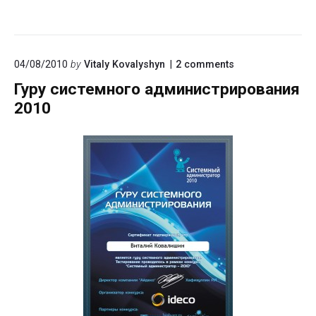
on
04/08/2010
by
Vitaly Kovalyshyn
2
comments
"Гуру
Гуру системного администрирования
системного
администрирова
2010
2010"