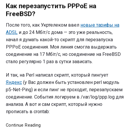
"Как
Как перезапустить PPPoE на
перезапустить
PPPoE
FreeBSD?
на
FreeBSD?"
После того, как Укртелеком ввел
новые тарифы на
ADSL
и до 24 Мбіт/с дома — это уже реальность,
начал я думать какой-то скрипт для перезапуска
PPPoE соединения. Моя линия смогла выдержать
соединение на 17 Мбіт/с, но соединение на FreeBSD
стало регулярно 1 раз в сутки зависать.
И так, на Perl написал скрипт, который пингует
Яндекс
(у Вас должен быть установлен perl модуль
p5-Net-Ping) и если пинг не проходит, перезапускаем
соединение. События логируем в /var/log/ppp.log для
анализа. А вот и сам скрипт, который нужно
прописать в crontab:
Как
Continue Reading
перезапустить