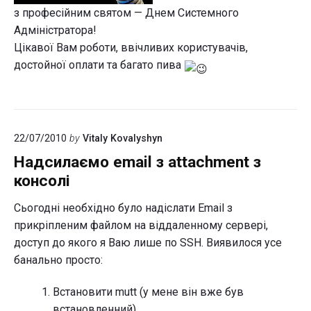
з професійним святом — Днем Системного
Адміністратора!
Цікавої Вам роботи, ввічливих користувачів,
достойної оплати та багато пива
22/07/2010
by
Vitaly Kovalyshyn
Надсилаємо email з attachment з
консолі
Сьогодні необхідно було надіслати Email з
прикріпленим файлом на віддаленному сервері,
доступ до якого я Ваю лише по SSH. Виявилося усе
банально просто:
Встановити mutt (у мене він вже був
встановленний)