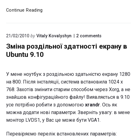
Редактор
Continue Reading
VI.
Основные
команды.
on
21/02/2010
by
Vitaly Kovalyshyn
2
comments
"Зміна
Зміна роздільної здатності екрану в
роздільної
здатності
Ubuntu 9.10
екрану
в
Ubuntu
У мене ноутбук з роздільною здатьністю екрану 1280
9.10"
на 800. Після інсталяції, система встановила 1024 x
768. Захотів змінити старим способом через Xorg, а не
знайшов конфігураційного файлу! Виявляється в 9.10
усе потрібно робити з допомогою
xrandr
. Ось як
можна додати нові параметри. Зверніть увагу: в мене
монітор LVDS1, у Вас це може бути VGA1.
Перевіряємо перелік встановлених параметрів: