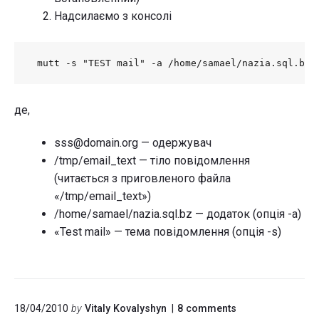
Надсилаємо з консолі
 mutt -s "TEST mail" -a /home/samael/nazia.sql.bz 
де,
sss@domain.org — одержувач
/tmp/email_text — тіло повідомлення
(читається з приговленого файла
«/tmp/email_text»)
/home/samael/nazia.sql.bz — додаток (опція -a)
«Test mail» — тема повідомлення (опція -s)
on
18/04/2010
by
Vitaly Kovalyshyn
8
comments