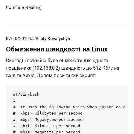
Мой
Continue Reading
идеальный
Linux
сервер
07/10/2010
by
Vitaly Kovalyshyn
Обмеження швидкості на Linux
Сьогодні потрібно було обмежети для одного
працівника (192.168.0.2) швидкість до 512 Кб/с на
вхід та вихід. Допоміг ось такий скрипт:
#!/bin/bash

#

#  tc uses the following units when passed as a par
#  kbps: Kilobytes per second

#  mbps: Megabytes per second

#  kbit: Kilobits per second

#  mbit: Megabits per second
