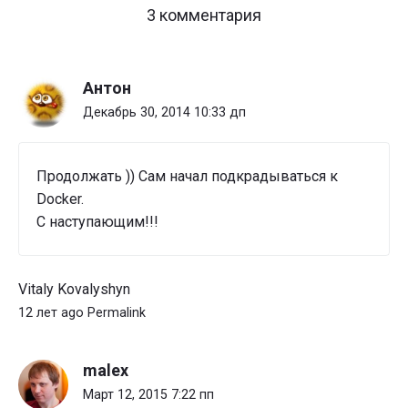
on
3 комментария
"Приложение,
как
симбиоз
Антон
микросервисов"
Декабрь 30, 2014 10:33 дп
Продолжать )) Сам начал подкрадываться к
Docker.
С наступающим!!!
Vitaly Kovalyshyn
12 лет ago
Permalink
malex
Март 12, 2015 7:22 пп