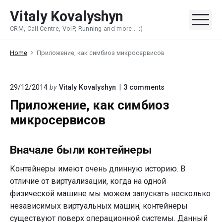
Skip
Vitaly Kovalyshyn
to
Me
CRM, Call Centre, VoIP, Running and more... ;)
content
Home
Приложение, как симбиоз микросервисов
on
29/12/2014
by
Vitaly Kovalyshyn
3
comments
"Приложение,
Приложение, как симбиоз
как
симбиоз
микросервисов
микросервисов"
Вначале были контейнеры
Контейнеры имеют очень длинную историю. В
отличие от виртуализации, когда на одной
физической машине мы можем запускать несколько
независимых виртуальных машин, контейнеры
существуют поверх операционной системы. Данный