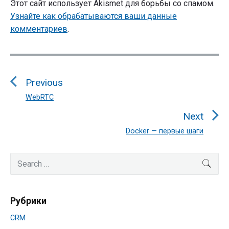
Этот сайт использует Akismet для борьбы со спамом.
Узнайте как обрабатываются ваши данные
комментариев
.
Навигация
по
Previous
записям
WebRTC
Previous
post:
Next
Docker — первые шаги
Next
post:
Primary
Search
SEA
Sidebar
for:
Рубрики
CRM