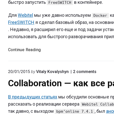
быстро запустить
в контейнере.
FreeSWITCH
Для
Webitel
мы уже давно используем
ка
Docker
FreeSWITCH
я сделал базовый образ, на основан
. Недавно, я расширил его еще и под задачи уста
использовать для быстрого разворачивания прил
Запускаем
Continue Reading
FreeSWITCH
в
Docker
on
20/01/2015
by
Vitaly Kovalyshyn
2
comments
"Collabor
Collaboration — как все 
—
как
все
В предыдущих статьях
мы обсудили основные п
работает
рассказать о реализации сервера
Webitel Colla
так давно, с выходом
, был
ано
bpm’online 7.4.1