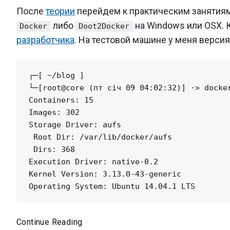
Docker"
После
теории
перейдем к практическим занятиям
либо
на Windows или OSX. К
Docker
Doot2Docker
разработчика
. На тестовой машине у меня верси
┌─[ ~/blog ]

└─[root@core (пт січ 09 04:02:32)] ·> docker
Containers: 15

Images: 302

Storage Driver: aufs

 Root Dir: /var/lib/docker/aufs

 Dirs: 368

Execution Driver: native-0.2

Kernel Version: 3.13.0-43-generic

Начало
Continue Reading