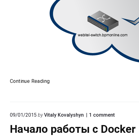
Collaboration
Continue Reading
—
как
все
работает
on
09/01/2015
by
Vitaly Kovalyshyn
1
comment
"Начало
Начало работы с Docker
работы
с