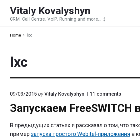
Skip
Vitaly Kovalyshyn
to
CRM, Call Centre, VoIP, Running and more... ;)
content
Home
lxc
lxc
on
09/03/2015
by
Vitaly Kovalyshyn
11
comments
"Запус
Запускаем FreeSWITCH в
FreeSW
в
Docker"
В предыдущих статьях я рассказал о том, что та
пример
запуска простого Webitel-приложения
в к