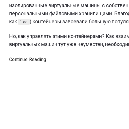
изолированные виртуальные машины с собственно
персональными файловыми хранилищами. Благо
как
) контейнеры завоевали большую популя
lxc
Но, как управлять этими контейнерами? Как вз
виртуальных машин тут уже неуместен, необходи
Приложение,
Continue Reading
как
симбиоз
микросервисов