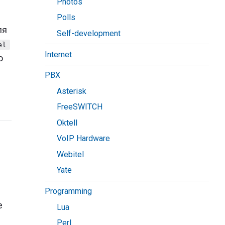
Photos
Polls
ля
Self-development
el
Internet
о
PBX
Asterisk
FreeSWITCH
Oktell
VoIP Hardware
Webitel
Yate
Programming
е
Lua
Perl