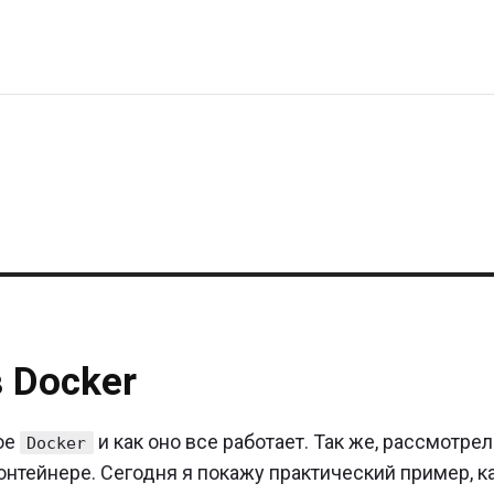
каем
 Docker
ITCH
кое
и как оно все работает. Так же, рассмотре
Docker
онтейнере. Сегодня я покажу практический пример, к