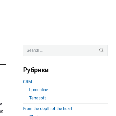
Primary
Search
SEAR
for:
Sidebar
Рубрики
CRM
bpmonline
Terrasoft
ли
From the depth of the heart
ак