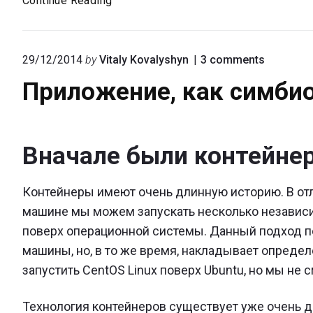
Continue Reading
—
первые
шаги
on
29/12/2014
by
Vitaly Kovalyshyn
3
comments
"Прилож
Приложение, как симби
как
симбиоз
микросе
Вначале были контейне
Контейнеры имеют очень длинную историю. В отл
машине мы можем запускать несколько независ
поверх операционной системы. Данный подход п
машины, но, в то же время, накладывает опреде
запустить CentOS Linux поверх Ubuntu, но мы не
Технология контейнеров существует уже очень д