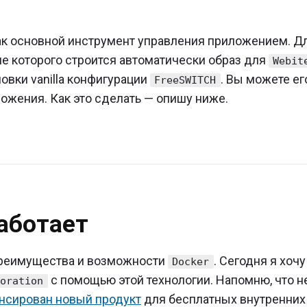
к основной инструмент управления приложением. Д
ие которого строится автоматически образ для
Webit
новки vanilla конфигурации
. Вы можете ег
FreeSWITCH
ожения. Как это сделать — опишу ниже.
ation
работает
реимущества и возможности
. Сегодня я хочу
"
Docker
с помощью этой технологии. Напомню, что н
boration
нсирован новый продукт
для бесплатных внутренних