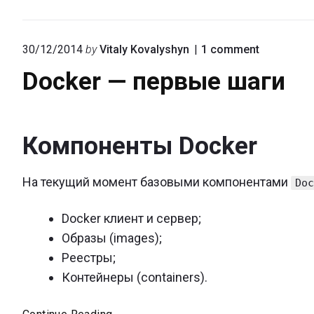
работы
с
Docker
on
30/12/2014
by
Vitaly Kovalyshyn
1
comment
"Docker
Docker — первые шаги
—
первые
шаги"
Компоненты Docker
На текущий момент базовыми компонентами
Do
Docker клиент и сервер;
Образы (images);
Реестры;
Контейнеры (containers).
Docker