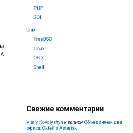
PHP
SQL
Unix
FreeBSD
Мы
Linux
 А
OS X
,
Shell
Свежие комментарии
Vitaly Kovalyshyn
к записи
Объединяем два
офиса: Oktell и Asterisk