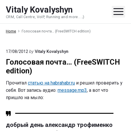
Skip
Vitaly Kovalyshyn
to
Me
CRM, Call Centre, VoIP, Running and more... ;)
content
Home
Голосовая почта… (FreeSWITCH edition)
17/08/2012
by
Vitaly Kovalyshyn
Голосовая почта… (FreeSWITCH
edition)
Прочитал
статью на habrahabr.ru
и решил проверить у
себя. Вот запись аудио:
message.mp3
, а вот что
пришло на мыло:
добрый день александр трофименко