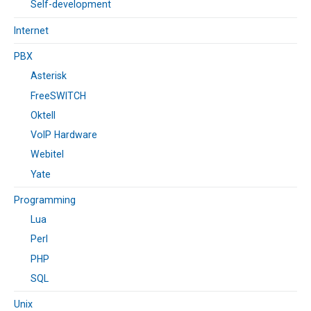
Self-development
Internet
PBX
Asterisk
FreeSWITCH
Oktell
VoIP Hardware
Webitel
Yate
Programming
Lua
Perl
PHP
SQL
Unix