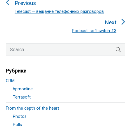
Previous
записям
Telecast — вещание телефонных разговоров
Previous
post:
Next
Podcast: softswitch #3
Next
post:
Primary
Search
SEA
Sidebar
for:
Рубрики
CRM
bpmonline
Terrasoft
From the depth of the heart
Photos
Polls