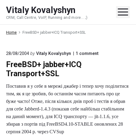
Skip
Vitaly Kovalyshyn
to
Me
CRM, Call Centre, VoIP, Running and more... ;)
content
Home
FreeBSD+ jabber+ICQ Transport+SSL
on
28/08/2004
by
Vitaly Kovalyshyn
1
comment
"FreeBSD+
FreeBSD+ jabber+ICQ
jabber+ICQ
Transport+SSL"
Transport+SSL
Поставив я у себе в мережі джабер і тепер хочу поділитися
тим, як я це зробив, бо останнім часом питають про це
буже часто! Отже, після кількох днів проб і тестів я обрав
для себе Jabberd-1.4.3 (показав себе найбільш стабільним
на даний момент), для ICQ транспорту — jit-1.1.6, усе
збирав з портів під FreeBSD4.10-STABLE оновлених 28
серпня 2004 р. через CVSup