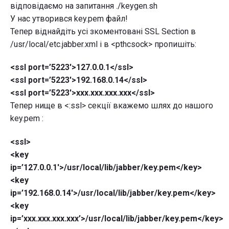
відповідаємо на запитання ./keygen.sh
У нас утворився key.pem файл!
Тепер віднайдіть усі зкоментовані SSL Section в
/usr/local/etc.jabber.xml і в <pthcsock> пропишіть:
<ssl port=’5223′>127.0.0.1</ssl>
<ssl port=’5223′>192.168.0.14</ssl>
<ssl port=’5223′>xxx.xxx.xxx.xxx</ssl>
Тепер нище в <:ssl> секції вкажемо шлях до нашого
key.pem :
<ssl>
<key
ip=’127.0.0.1′>/usr/local/lib/jabber/key.pem</key>
<key
ip=’192.168.0.14′>/usr/local/lib/jabber/key.pem</key>
<key
ip=’xxx.xxx.xxx.xxx’>/usr/local/lib/jabber/key.pem</key>