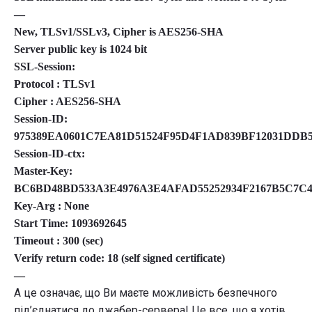
—
New, TLSv1/SSLv3, Cipher is AES256-SHA
Server public key is 1024 bit
SSL-Session:
Protocol : TLSv1
Cipher : AES256-SHA
Session-ID:
975389EA0601C7EA81D51524F95D4F1AD839BF12031DDB
Session-ID-ctx:
Master-Key:
BC6BD48BD533A3E4976A3E4AFAD55252934F2167B5C7C
Key-Arg : None
Start Time: 1093692645
Timeout : 300 (sec)
Verify return code: 18 (self signed certificate)
—
А це означає, що Ви маєте можливість безпечного
під’єднатися до джабер-сервера! Це все, що я хотів