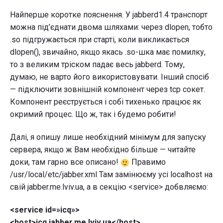
Найперше коротке пояснення. У jabberd1.4 транспорт
можна під’єднати двома шляхами: через dlopen, тобто
.so підгружається при старті, коли викликається
dlopen(), звичайно, якщо якась .so-шка має помилку,
то з великим тріском падає весь jabberd. Тому,
думаю, не варто його використовувати. Інший спосіб
— підключити зовнішній компонент через tcp сокет.
Компонент реєструється і собі тихенько працює як
окримий процес. Що ж, так і будемо робити!
Далі, я опишу лише необхідний мінімум для запуску
сервера, якщо ж Вам необхідно більше — читайте
доки, там гарно все описано!
Правимо
/usr/local/etc/jabber.xml Там замінюєму усі localhost на
свій jabber.me.lviv.ua, а в секцію <service> добвляємо:
<service id=»icq»>
<host>icq.jabber.me.lviv.ua</host>