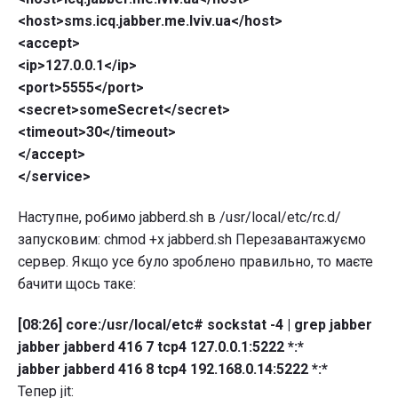
<host>sms.icq.jabber.me.lviv.ua</host>
<accept>
<ip>127.0.0.1</ip>
<port>5555</port>
<secret>someSecret</secret>
<timeout>30</timeout>
</accept>
</service>
Наступне, робимо jabberd.sh в /usr/local/etc/rc.d/
запусковим: chmod +x jabberd.sh Перезавантажуємо
сервер. Якщо усе було зроблено правильно, то маєте
бачити щось таке:
[08:26] core:/usr/local/etc# sockstat -4 | grep jabber
jabber jabberd 416 7 tcp4 127.0.0.1:5222 *:*
jabber jabberd 416 8 tcp4 192.168.0.14:5222 *:*
Тепер jit: