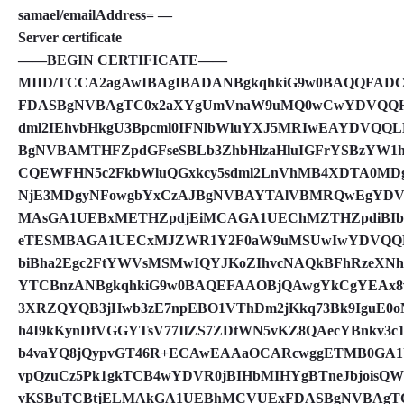
samael/emailAddress= —
Server certificate
——BEGIN CERTIFICATE——
MIID/TCCA2agAwIBAgIBADANBgkqhkiG9w0BAQQFA
FDASBgNVBAgTC0x2aXYgUmVnaW9uMQ0wCwYDVQQ
dml2IEhvbHkgU3Bpcml0IFNlbWluYXJ5MRIwEAYDVQQL
BgNVBAMTHFZpdGFseSBLb3ZhbHlzaHluIGFrYSBzYW1h
CQEWFHN5c2FkbWluQGxkcy5sdml2LnVhMB4XDTA0MD
NjE3MDgyNFowgbYxCzAJBgNVBAYTAlVBMRQwEgYDVQQ
MAsGA1UEBxMETHZpdjEiMCAGA1UEChMZTHZpdiBIb
eTESMBAGA1UECxMJZWR1Y2F0aW9uMSUwIwYDVQQDE
biBha2Egc2FtYWVsMSMwIQYJKoZIhvcNAQkBFhRzeXNh
YTCBnzANBgkqhkiG9w0BAQEFAAOBjQAwgYkCgYEAx8
3XRZQYQB3jHwb3zE7npEBO1VThDm2jKkq73Bk9IguE0o
h4I9kKynDfVGGYTsV77IlZS7ZDtWN5vKZ8QAecYBnkv3c
b4vaYQ8jQypvGT46R+ECAwEAAaOCARcwggETMB0GA1
vpQzuCz5Pk1gkTCB4wYDVR0jBIHbMIHYgBTneJbjoisQW
vKSBuTCBtjELMAkGA1UEBhMCVUExFDASBgNVBAgT