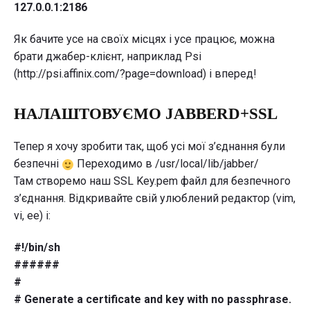
127.0.0.1:2186
Як бачите усе на своїх місцях і усе працює, можна
брати джабер-клієнт, наприклад Psi
(http://psi.affinix.com/?page=download) і вперед!
НАЛАШТОВУЄМО JABBERD+SSL
Тепер я хочу зробити так, щоб усі мої з’єднання були
безпечні
Переходимо в /usr/local/lib/jabber/
Там створемо наш SSL Key.pem файл для безпечного
з’єднання. Відкривайте свій улюблений редактор (vim,
vi, ee) i:
#!/bin/sh
######
#
# Generate a certificate and key with no passphrase.