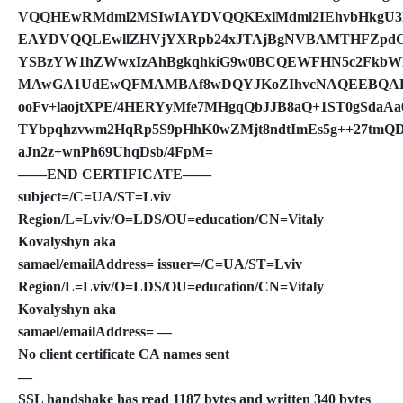
VQQHEwRMdml2MSIwIAYDVQQKExlMdml2IEhvbHkgU3B
EAYDVQQLEwllZHVjYXRpb24xJTAjBgNVBAMTHFZpdGF
YSBzYW1hZWwxIzAhBgkqhkiG9w0BCQEWFHN5c2FkbWl
MAwGA1UdEwQFMAMBAf8wDQYJKoZIhvcNAQEEBQADg
ooFv+laojtXPE/4HERYyMfe7MHgqQbJJB8aQ+1ST0gSdaA
TYbpqhzvwm2HqRp5S9pHhK0wZMjt8ndtImEs5g++27tmQ
aJn2z+wnPh69UhqDsb/4FpM=
——END CERTIFICATE——
subject=/C=UA/ST=Lviv
Region/L=Lviv/O=LDS/OU=education/CN=Vitaly
Kovalyshyn aka
samael/emailAddress= issuer=/C=UA/ST=Lviv
Region/L=Lviv/O=LDS/OU=education/CN=Vitaly
Kovalyshyn aka
samael/emailAddress= —
No client certificate CA names sent
—
SSL handshake has read 1187 bytes and written 340 bytes