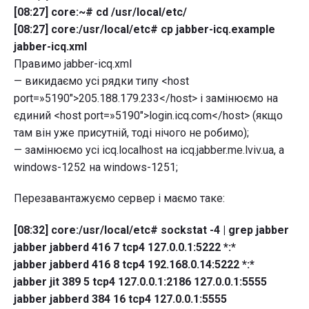
[08:27] core:~# cd /usr/local/etc/
[08:27] core:/usr/local/etc# cp jabber-icq.example
jabber-icq.xml
Правимо jabber-icq.xml
— викидаємо усі рядки типу <host
port=»5190″>205.188.179.233</host> і замінюємо на
єдиний <host port=»5190″>login.icq.com</host> (якщо
там він уже присутній, тоді нічого не робимо);
— замінюємо усі icq.localhost на icq.jabber.me.lviv.ua, а
windows-1252 на windows-1251;
Перезавантажуємо сервер і маємо таке:
[08:32] core:/usr/local/etc# sockstat -4 | grep jabber
jabber jabberd 416 7 tcp4 127.0.0.1:5222 *:*
jabber jabberd 416 8 tcp4 192.168.0.14:5222 *:*
jabber jit 389 5 tcp4 127.0.0.1:2186 127.0.0.1:5555
jabber jabberd 384 16 tcp4 127.0.0.1:5555