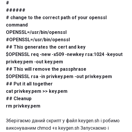
#
######
# change to the correct path of your openssl
command
OPENSSL=/usr/bin/openssl
#OPENSSL=/usr/bin/openssl
## This generates the cert and key
$OPENSSL req -new -x509 -newkey rsa:1024 -keyout
privkey.pem -out key.pem
## This will remove the passphrase
$OPENSSL rsa -in privkey.pem -out privkey.pem
## Put it all together
cat privkey.pem >> key.pem
## Cleanup
rm privkey.pem
Зберігаємо даний скрипт у файл keygen.sh і робимо
виконуваним chmod +x keygen.sh Запускаємо і