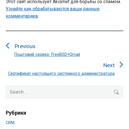
Этот сайт использует Akismet для борьбы со спамом.
Узнайте как обрабатываются ваши данные
комментариев
.
Навигация
по
Previous
записям
Поштовий сервер: FreeBSD+Qmail
Previous
post:
Next
Сертификат настоящего системного администратора
Next
post:
Primary
Search
SEA
Sidebar
for:
Рубрики
CRM