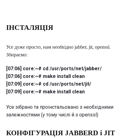
ІНСТАЛЯЦІЯ
Усе дуже просто, нам необхідно jabber, jit, openssl.
Збираємо:
[07:06] core:~# cd /usr/ports/net/jabber/
[07:06] core:~# make install clean
[07:09] core:~# cd /usr/ports/net/jit/
[07:09] core:~# make install clean
Усе зібрано та проінстальовано з необхідними
залежностями (у тому числі й з openssl)
КОНФІГУРАЦІЯ JABBERD i JIT