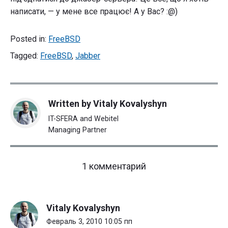
написати, — у мене все працює! А у Вас? :@)
Posted in:
FreeBSD
Tagged:
FreeBSD
,
Jabber
Written by
Vitaly Kovalyshyn
IT-SFERA and Webitel
Managing Partner
on
1 комментарий
"FreeBSD+
jabber+ICQ
Transport+SSL"
Vitaly Kovalyshyn
Февраль 3, 2010 10:05 пп