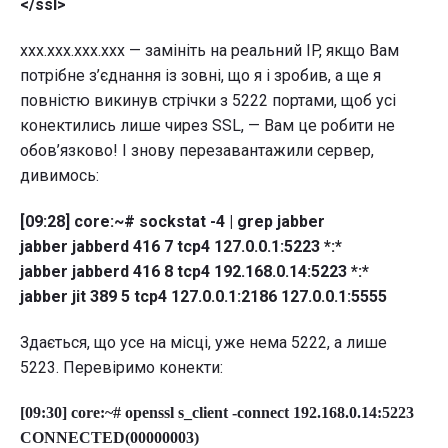
</ssl>
xxx.xxx.xxx.xxx — замініть на реальний IP, якщо Вам
потрібне з’єднання із зовні, що я і зробив, а ще я
повністю викинув стрічки з 5222 портами, щоб усі
конектились лише чирез SSL, — Вам це робити не
обов’язково! І знову перезавантажили сервер,
дивимось:
[09:28] core:~# sockstat -4 | grep jabber
jabber jabberd 416 7 tcp4 127.0.0.1:5223 *:*
jabber jabberd 416 8 tcp4 192.168.0.14:5223 *:*
jabber jit 389 5 tcp4 127.0.0.1:2186 127.0.0.1:5555
Здається, що усе на місці, уже нема 5222, а лише
5223. Перевіримо конекти:
[09:30] core:~# openssl s_client -connect 192.168.0.14:5223
CONNECTED(00000003)