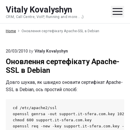
Skip
Vitaly Kovalyshyn
to
Me
CRM, Call Centre, VoIP, Running and more... ;)
content
Home
Оновлення сертефікату Apache-SSL в Debian
20/03/2010
by
Vitaly Kovalyshyn
Оновлення сертефікату Apache-
SSL в Debian
Довго шукав, як швидко оновити сертифікат Apache-
SSL в Debian, ось простий спосіб:
cd /etc/apache2/ssl

openssl genrsa -out support.it-sfera.com.key 1024

chmod 600 support.it-sfera.com.key

openssl req -new -key support.it-sfera.com.key -out