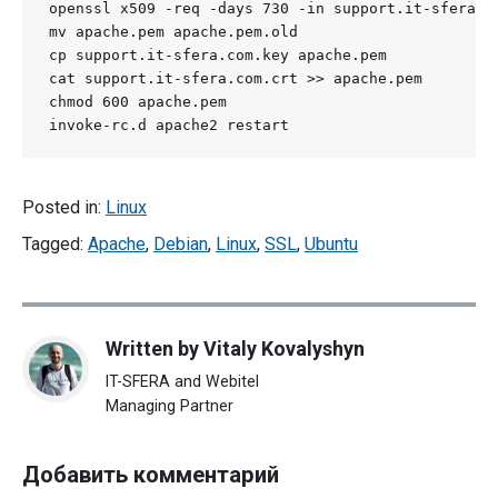
openssl x509 -req -days 730 -in support.it-sfera.c
mv apache.pem apache.pem.old

cp support.it-sfera.com.key apache.pem

cat support.it-sfera.com.crt >> apache.pem

chmod 600 apache.pem

invoke-rc.d apache2 restart
Posted in:
Linux
Tagged:
Apache
,
Debian
,
Linux
,
SSL
,
Ubuntu
Written by
Vitaly Kovalyshyn
IT-SFERA and Webitel
Managing Partner
Добавить комментарий