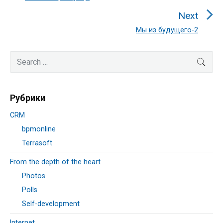
post:
Next
Мы из будущего-2
Next
post:
Primary
Search
SEA
Sidebar
for:
Рубрики
CRM
bpmonline
Terrasoft
From the depth of the heart
Photos
Polls
Self-development
Internet