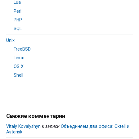
Lua
Perl
PHP
SQL
Unix
FreeBSD
Linux
OS X
Shell
Свежие комментарии
Vitaly Kovalyshyn
к записи
Объединяем два офиса: Oktell и
Asterisk