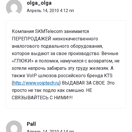
olga_olga
GSM
шлюз
Апрель 14, 2010 4:12 пп
SKM
Telecom
к
Компания SKMTelecom занимается
Oktell"
ПЕРЕПРОДАЖЕЙ низкокачественного
аналогового подвального оборудования,
которое выдают за свое производство. Вечные
«ГЛЮКИ» и поломки, намучился с возвратом, не
хотели напрочь забирать эту груду железяк. А
также VoIP шлюзов российского бренда KTS
(
http://www.voiptech.ru
) ВЫДАВАЯ ЗА СВОЕ. Это
просто не так подло как смешно. НЕ
СВЯЗЫВАЙТЕСЬ С НИМИ!!!
Pall
Апрель 14, 2010 4:14 пп