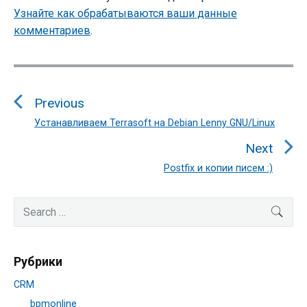
Узнайте как обрабатываются ваши данные
комментариев
.
Навигация
по
Previous
записям
Устанавливаем Terrasoft на Debian Lenny GNU/Linux
Previous
post:
Next
Postfix и копии писем :)
Next
post:
Primary
Search
SEA
Sidebar
for:
Рубрики
CRM
bpmonline