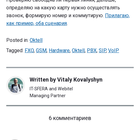
определяю на какую карту нужно осуществлять
звонок, формирую номер и коммутирую.
Прилагаю,
как пример, оба сценария
.
Posted in:
Oktell
Tagged:
FXO
,
GSM
,
Hardware
,
Oktell
,
PBX
,
SIP
,
VoIP
Written by
Vitaly Kovalyshyn
IT-SFERA and Webitel
Managing Partner
on
6 комментариев
"Подключаем
VoIP
—