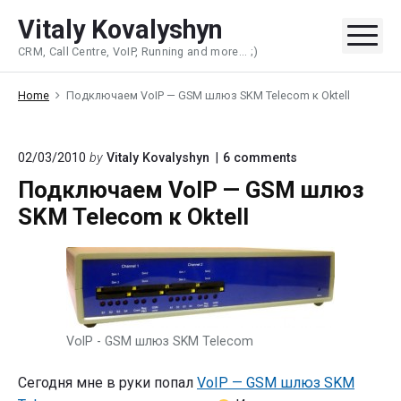
Skip
Vitaly Kovalyshyn
to
Me
CRM, Call Centre, VoIP, Running and more... ;)
content
Home
Подключаем VoIP — GSM шлюз SKM Telecom к Oktell
on
02/03/2010
by
Vitaly Kovalyshyn
6
comments
"Подключаем
Подключаем VoIP — GSM шлюз
VoIP
—
SKM Telecom к Oktell
GSM
шлюз
SKM
Telecom
к
Oktell"
VoIP - GSM шлюз SKM Telecom
Сегодня мне в руки попал
VoIP — GSM шлюз SKM