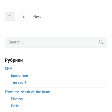
Навигация
1
2
Next →
по
записям
Primary
Search
SEA
Sidebar
for:
Рубрики
CRM
bpmonline
Terrasoft
From the depth of the heart
Photos
Polls