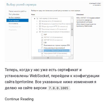
Теперь, когда у нас уже есть сертификат и
установлены WebSocket, перейдем к конфигурации
сайта bpm’online. Все указанные ниже изменения я
делаю на сайте версии
.
7.8.0.1005
Переводим
Continue Reading
bpm’online