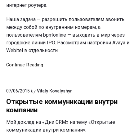
интернет роутера.
Наша задача — разрешить пользователям звонить
между собой по внутренним номерам, а
пользователям bpm’online — выходить в мир через
городские линий IPO. Рассмотрим настройки Avaya и
Webitel в отдельности.
Объединение
Continue Reading
номерного
плана
с
07/06/2015
by
Vitaly Kovalyshyn
Avaya
IP
Открытые коммуникации внутри
Office
компании
500
Мой доклад на «Дни CRM» на тему «Открытые
коммуникации внутри компании»: