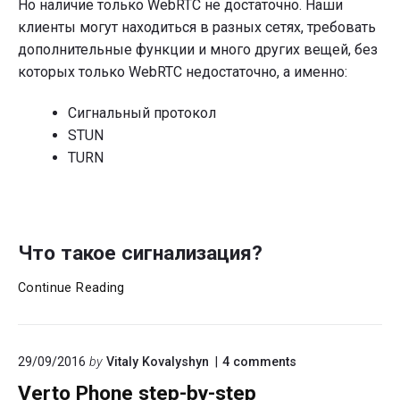
Но наличие только WebRTC не достаточно. Наши
клиенты могут находиться в разных сетях, требовать
дополнительные функции и много других вещей, без
которых только WebRTC недостаточно, а именно:
Сигнальный протокол
STUN
TURN
Что такое сигнализация?
Как
Continue Reading
работает
WebRTC
изнутри?
on
29/09/2016
by
Vitaly Kovalyshyn
4
comments
"Verto
Verto Phone step-by-step
Phone