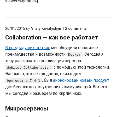
viewer=»google»]
on
20/01/2015
by
Vitaly Kovalyshyn
2
comments
"Collaboration
Collaboration — как все работает
—
как
все
В предыдущих статьях
мы обсудили основные
работает"
преимущества и возможности
. Сегодня я
Docker
хочу рассказать о реализации сервера
с помощью этой технологии.
Webitel Collaboration
Напомню, что не так давно, с выходом
, был
анонсирован новый продукт
bpm’online 7.4.1
для бесплатных внутренних коммуникаций. Вот его
мы сегодня и разберем по кирпичиках.
Микросервисы