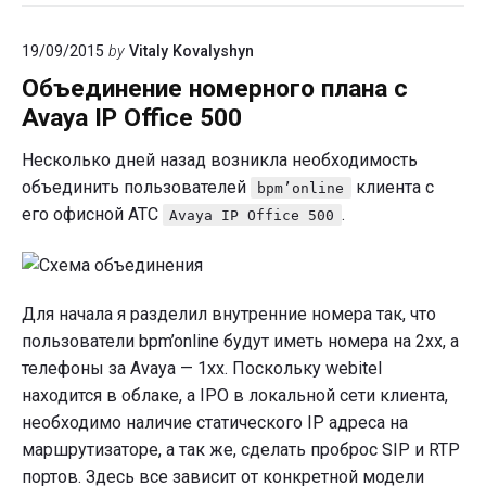
на
HTTPS
19/09/2015
by
Vitaly Kovalyshyn
Объединение номерного плана с
Avaya IP Office 500
Несколько дней назад возникла необходимость
объединить пользователей
клиента с
bpm’online
его офисной АТС
.
Avaya IP Office 500
Для начала я разделил внутренние номера так, что
пользователи bpm’online будут иметь номера на 2хх, а
телефоны за Avaya — 1хх. Поскольку webitel
находится в облаке, а IPO в локальной сети клиента,
необходимо наличие статического IP адреса на
маршрутизаторе, а так же, сделать проброс SIP и RTP
портов. Здесь все зависит от конкретной модели