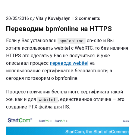
on
20/05/2016
by
Vitaly Kovalyshyn
2
comments
"Переводим
Переводим bpm’online на HTTPS
bpm’online
на
HTTPS"
Если у Вас установлен
on-site и Вы
bpm’online
хотите использовать webitel с WebRTC, то без наличия
HTTPS это сделать у Вас не получиться. Я уже
описывал процесс
перевода webitel
на
использование сертификатов безопастности, а
сегодня поговорим о bpm’online.
Процесс получения бесплатного сертификата такой
же, как и для
, единственное отличие — это
webitel
создание PFX файла для IIS: