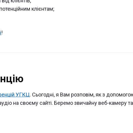
від клієнтів;
 потенційним клієнтам;
і
!
нцію
ренцій УГКЦ
. Сьогодні, я Вам розповім, як з допомого
аудіо на своєму сайті. Беремо звичайну веб-камеру та