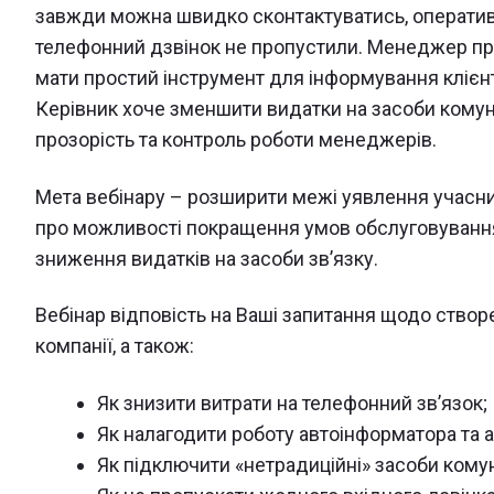
завжди можна швидко сконтактуватись, оперативн
телефонний дзвінок не пропустили. Менеджер праг
мати простий інструмент для інформування клієнті
Керівник хоче зменшити видатки на засоби комуні
прозорість та контроль роботи менеджерів.
Мета вебінару – розширити межі уявлення учасни
про можливості покращення умов обслуговування 
зниження видатків на засоби зв’язку.
Вебінар відповість на Ваші запитання щодо ство
компанії, а також:
Як знизити витрати на телефонний зв’язок;
Як налагодити роботу автоінформатора та 
Як підключити «нетрадиційні» засоби комун