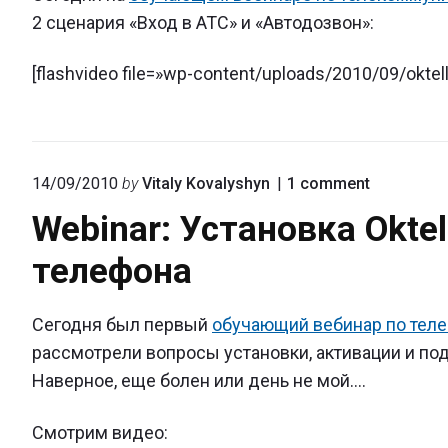
2 сценария «Вход в АТС» и «Автодозвон»:
[flashvideo file=»wp-content/uploads/2010/09/oktellp
on
14/09/2010
by
Vitaly Kovalyshyn
1
comment
"Webinar:
Webinar: Установка Okte
Установк
Oktell
телефона
IP-
ATC
и
подключе
Сегодня был первый
обучающий вебинар по теле
телефона
рассмотрели вопросы установки, активации и по
Наверное, еще болен или день не мой….
Смотрим видео: