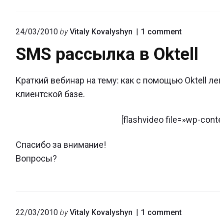
веб-
конференцію
on
24/03/2010
by
Vitaly Kovalyshyn
1
comment
"SMS
SMS рассылка в Oktell
рассылка
в
Oktell"
Kраткий вебинар на тему: как с помощью Oktell 
клиентской базе.
[flashvideo file=»wp-con
Спасибо за внимание!
Вопросы?
on
22/03/2010
by
Vitaly Kovalyshyn
1
comment