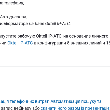
ие телефона;
«Автодозвон»;
нформатора на базе Oktell IP-ATC.
пустите рабочую Oktell IP-ATC, на основание личного
ении
Oktell IP-ATC
в конфигурации 8 внешних линий и 1
ація телефонних витрат. Автоматизація пошуку та
 запис вебінару або
скачати його разом із презентаці