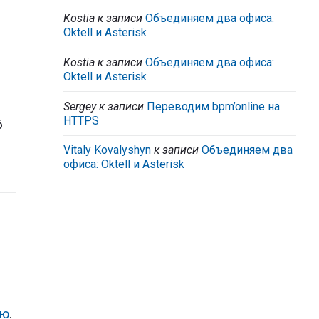
Kostia
к записи
Объединяем два офиса:
Oktell и Asterisk
Kostia
к записи
Объединяем два офиса:
Oktell и Asterisk
Sergey
к записи
Переводим bpm’online на
HTTPS
6
Vitaly Kovalyshyn
к записи
Объединяем два
офиса: Oktell и Asterisk
єю
.