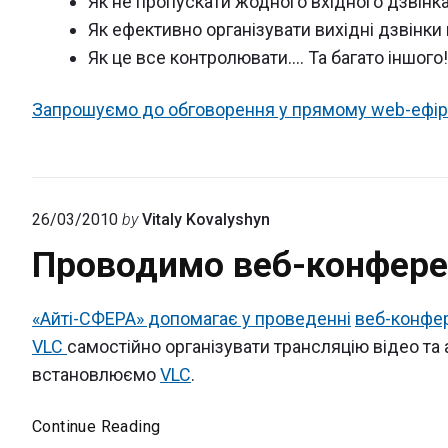
Як не пропускати жодного вхідного дзвінка 
Як ефективно організувати вихідні дзвінки
Як це все контролювати…. Та багато іншого!
Запрошуємо до обговорення у прямому web-ефір
26/03/2010
by
Vitaly Kovalyshyn
Проводимо веб-конфере
«Айті-СФЕРА» допомагає у проведенні
веб-конфе
VLC
самостійно організувати трансляцію відео та 
встановлюємо
VLC
.
Проводимо
Continue Reading