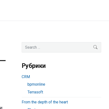
Primary
Search
SEAR
for:
Sidebar
Рубрики
CRM
bpmonline
Terrasoft
From the depth of the heart
и