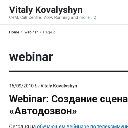
Skip
Vitaly Kovalyshyn
to
CRM, Call Centre, VoIP, Running and more... ;)
content
Home
webinar
Page 2
webinar
15/09/2010
by
Vitaly Kovalyshyn
Webinar: Создание сцена
«Автодозвон»
Сегодня на
обучающем вебинаре по телекоммуник