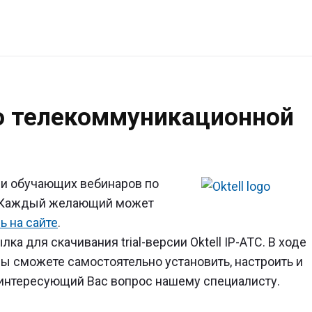
ие
о телекоммуникационной
уникационной
е
ии обучающих вебинаров по
C. Каждый желающий может
ь на сайте
.
а для скачивания trial-версии Oktell IP-ATC. В ходе
ы сможете самостоятельно установить, настроить и
ь интересующий Вас вопрос нашему специалисту.