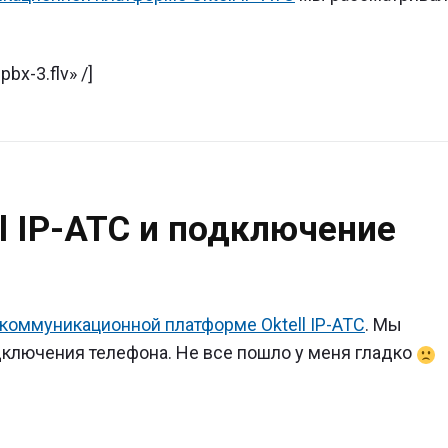
bx-3.flv» /]
ll IP-ATC и подключение
а
ние
коммуникационной платформе Oktell IP-ATC
. Мы
"
дключения телефона. Не все пошло у меня гладко