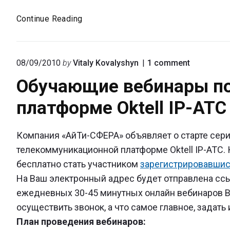
Webinar:
Continue Reading
Установка
Oktell
IP-
on
08/09/2010
by
Vitaly Kovalyshyn
1
comment
ATC
"Обучающ
Обучающие вебинары п
и
вебинары
по
подключение
платформе Oktell IP-ATC
телекомм
телефона
платформ
Oktell
IP-
Компания «АйТи-СФЕРА» объявляет о старте сер
ATC"
телекоммуникационной платформе Oktell IP-AT
бесплатно стать участником
зарегистрировавшис
На Ваш электронный адрес будет отправлена ссылк
ежедневных 30-45 минутных онлайн вебинаров В
осуществить звонок, а что самое главное, задат
План проведения вебинаров: