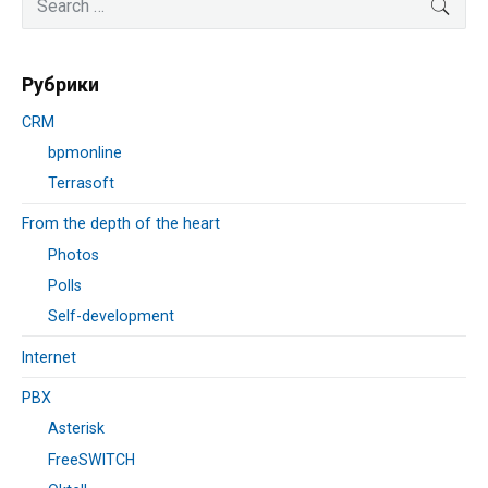
SEA
Sidebar
for:
Рубрики
CRM
bpmonline
Terrasoft
From the depth of the heart
Photos
Polls
Self-development
Internet
PBX
Asterisk
FreeSWITCH