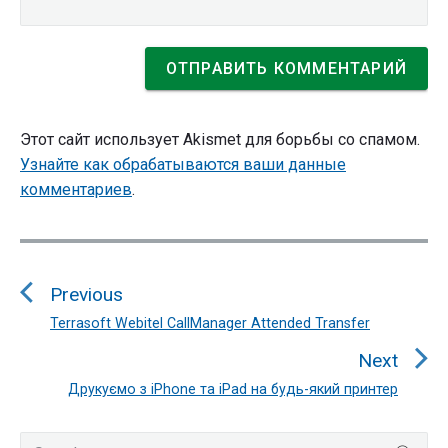
Этот сайт использует Akismet для борьбы со спамом.
Узнайте как обрабатываются ваши данные
комментариев
.
Навигация
по
Previous
записям
Terrasoft Webitel CallManager Attended Transfer
Previous
post:
Next
Друкуємо з iPhone та iPad на будь-який принтер
Next
post:
Primary
Search