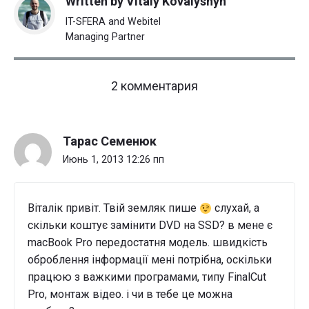
Written by
Vitaly Kovalyshyn
IT-SFERA and Webitel
Managing Partner
on
2 комментария
"Заміна
DVD
на
Тарас Семенюк
SSD
в
Июнь 1, 2013 12:26 пп
MacBook
Pro"
Віталік привіт. Твій земляк пише
слухай, а
скільки коштує замінити DVD на SSD? в мене є
macBook Pro передостатня модель. швидкість
оброблення інформації мені потрібна, оскільки
працюю з важкими програмами, типу FinalCut
Pro, монтаж відео. і чи в тебе це можна