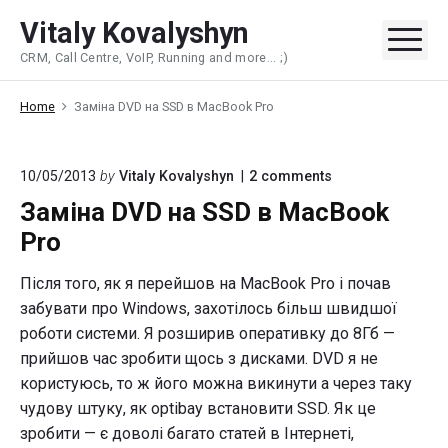
Skip
Vitaly Kovalyshyn
to
Me
CRM, Call Centre, VoIP, Running and more... ;)
content
Home
Заміна DVD на SSD в MacBook Pro
on
10/05/2013
by
Vitaly Kovalyshyn
2
comments
"Заміна
Заміна DVD на SSD в MacBook
DVD
на
Pro
SSD
в
Після того, як я перейшов на MacBook Pro і почав
MacBook
Pro"
забувати про Windows, захотілось більш швидшої
роботи системи. Я розширив оперативку до 8Гб —
прийшов час зробити щось з дисками. DVD я не
користуюсь, то ж його можна викинути а через таку
чудову штуку, як optibay встановити SSD. Як це
зробити — є доволі багато статей в Інтернеті,