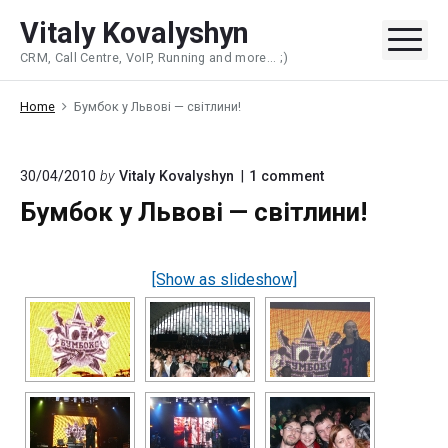
Skip
Vitaly Kovalyshyn
to
Me
CRM, Call Centre, VoIP, Running and more... ;)
content
Home
Бумбок у Львові — світлини!
on
30/04/2010
by
Vitaly Kovalyshyn
1
comment
"Бумбок
Бумбок у Львові — світлини!
у
Львові
—
світлини!"
[Show as slideshow]