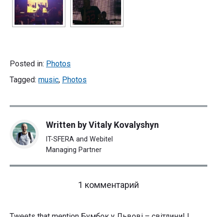
Posted in:
Photos
Tagged:
music
,
Photos
Written by
Vitaly Kovalyshyn
IT-SFERA and Webitel
Managing Partner
on
1 комментарий
"Бумбок
у
Львові
Tweets that mention Бумбок у Львові – світлини! |