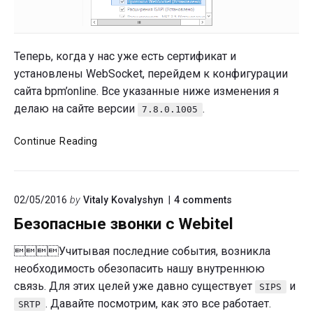
Теперь, когда у нас уже есть сертификат и
установлены WebSocket, перейдем к конфигурации
сайта bpm’online. Все указанные ниже изменения я
делаю на сайте версии
.
7.8.0.1005
Переводим
Continue Reading
bpm’online
на
HTTPS
on
02/05/2016
by
Vitaly Kovalyshyn
4
comments
"Безопасные
Безопасные звонки с Webitel
звонки
с
Webitel"
Учитывая последние события, возникла
необходимость обезопасить нашу внутреннюю
связь. Для этих целей уже давно существует
и
SIPS
. Давайте посмотрим, как это все работает.
SRTP