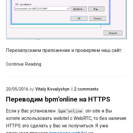
Перезапускаем приложение и проверяем наш сайт:
Let’s
Continue Reading
encrypt
bpm’online
on
20/05/2016
by
Vitaly Kovalyshyn
2
comments
"Переводим
Переводим bpm’online на HTTPS
bpm’online
на
HTTPS"
Если у Вас установлен
on-site и Вы
bpm’online
хотите использовать webitel с WebRTC, то без наличия
HTTPS это сделать у Вас не получиться. Я уже