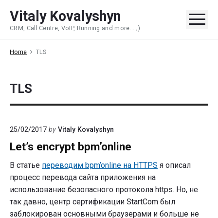
Skip
Vitaly Kovalyshyn
to
Me
CRM, Call Centre, VoIP, Running and more... ;)
content
Home
TLS
TLS
25/02/2017
by
Vitaly Kovalyshyn
Let’s encrypt bpm’online
В статье
переводим bpm’online на HTTPS
я описал
процесс перевода сайта приложения на
использование безопасного протокола https. Но, не
так давно, центр сертификации StartCom был
заблокирован основными браузерами и больше не