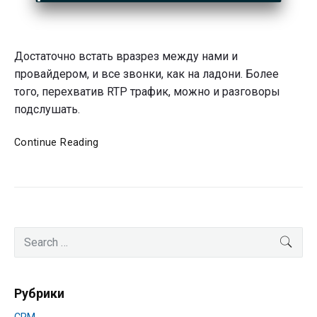
Достаточно встать вразрез между нами и
провайдером, и все звонки, как на ладони. Более
того, перехватив RTP трафик, можно и разговоры
подслушать.
Безопасные
Continue Reading
звонки
с
Webitel
Primary
Search
SEA
Sidebar
for:
Рубрики
CRM