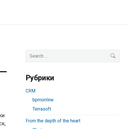
Primary
Search
SEAR
for:
Sidebar
Рубрики
CRM
bpmonline
Terrasoft
ки
From the depth of the heart
ск,