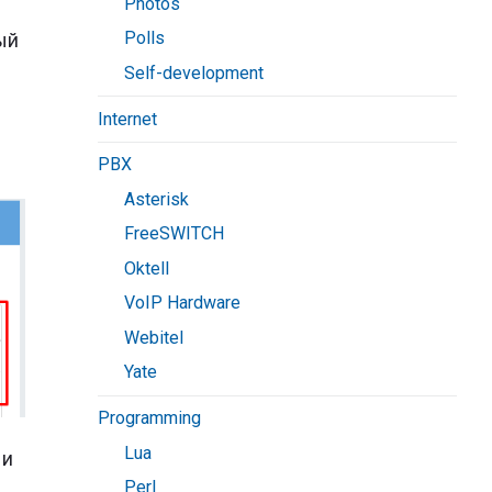
Photos
Polls
ый
Self-development
Internet
PBX
Asterisk
FreeSWITCH
Oktell
VoIP Hardware
Webitel
Yate
Programming
Lua
 и
Perl