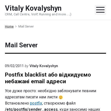
Skip
Vitaly Kovalyshyn
to
Me
CRM, Call Centre, VoIP, Running and more... ;)
content
Home
Mail Server
Mail Server
09/02/2011
by
Vitaly Kovalyshyn
Postfix blacklist або відкидуємо
небажані email адреси
Усе дуже просто: необхідно заблокувати певним
адресатам писати нам листи
Встановлено
postfix
, створюємо файл
/etc/postfix/sender_access
, куди заносимо наших