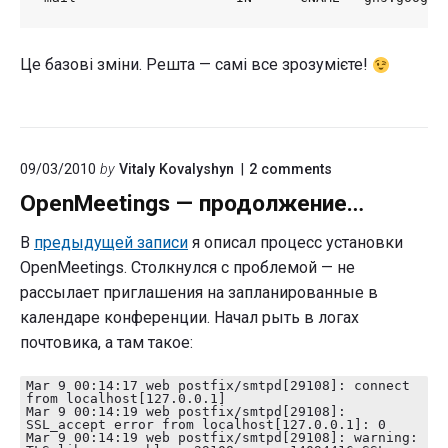
Це базові зміни. Решта — самі все зрозумієте!
on
09/03/2010
by
Vitaly Kovalyshyn
2
comments
"OpenMeetings
OpenMeetings — продолжение…
—
продолжение…"
В
предыдущей записи
я описал процесс установки
OpenMeetings. Столкнулся с проблемой — не
рассылает приглашения на запланированные в
календаре конференции. Начал рыть в логах
почтовика, a там такое:
Mar 9 00:14:17 web postfix/smtpd[29108]: connect
from localhost[127.0.0.1]
Mar 9 00:14:19 web postfix/smtpd[29108]:
SSL_accept error from localhost[127.0.0.1]: 0
Mar 9 00:14:19 web postfix/smtpd[29108]: warning: