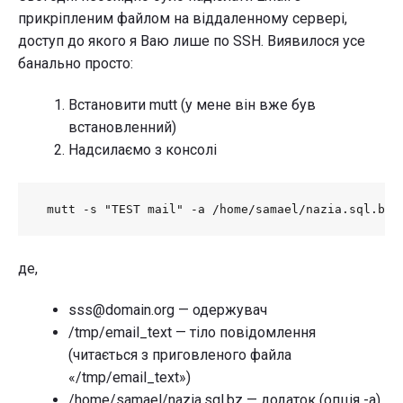
прикріпленим файлом на віддаленному сервері,
доступ до якого я Ваю лише по SSH. Виявилося усе
банально просто:
Встановити mutt (у мене він вже був
встановленний)
Надсилаємо з консолі
 mutt -s "TEST mail" -a /home/samael/nazia.sql.bz 
де,
sss@domain.org — одержувач
/tmp/email_text — тіло повідомлення
(читається з приговленого файла
«/tmp/email_text»)
/home/samael/nazia.sql.bz — додаток (опція -a)