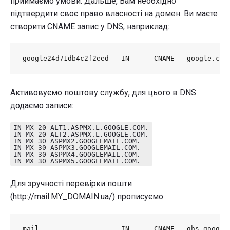
приймаємо умови. Дальше, Вам необхідно
підтвердити своє право власності на домен. Ви маєте
створити CNAME запис у DNS, наприклад:
google24d71db4c2f2eed   IN      CNAME   google.com
Активовуємо поштову службу, для цього в DNS
додаємо записи:
IN MX 20 ALT1.ASPMX.L.GOOGLE.COM.
IN MX 20 ALT2.ASPMX.L.GOOGLE.COM.
IN MX 30 ASPMX2.GOOGLEMAIL.COM.
IN MX 30 ASPMX3.GOOGLEMAIL.COM.
IN MX 30 ASPMX4.GOOGLEMAIL.COM.
IN MX 30 ASPMX5.GOOGLEMAIL.COM.
Для зручності перевірки пошти
(http://mail.MY_DOMAIN.ua/) прописуємо :
mail                    IN      CNAME   ghs.google