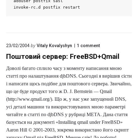
adduser postfix sasl

invoke-rc.d postfix restart
on
23/02/2004
by
Vitaly Kovalyshyn
1
comment
"Поштовий
Поштовий сервер: FreeBSD+Qmail
сервер:
FreeBSD+Qmail"
Доволі багато сплило часу з моменту написання мною
статті про налаштування djbDNS. Сьогодні я вирішив сісти
і написати щось подібне для поштового сервера. Звичайно,
що це буде продукт того ж D. J. Bernstein — Qmail
(http://www.qmail.org/). Що ж, у нас уже запущений DNS,
усі деталі машини та використовуваних мною параметрі
читайте в статті по djbDNS у рубриці МЕТА. Дана стаття
базується на документі «Installing qmail under FreeBSD»
Aaron Hill © 2001-2003, зокрема використано його скрипт
запуску Qmail під FreeBSD. Менше слів! До роботи!