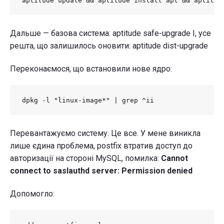
aptitude update && aptitude install apt && aptitud
Дальше — базова система: aptitude safe-upgrade І, усе
решта, що залишилось оновити: aptitude dist-upgrade
Переконаємося, що встановили нове ядро:
dpkg -l "linux-image*" | grep ^ii
Перевантажуємо систему. Це все. У мене виникла
лише єдина проблема, postfix втратив доступ до
авторизації на стороні MySQL, помилка:
Cannot
connect to saslauthd server: Permission denied
Допомогло: