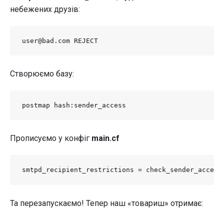
небежених друзів:
user@bad.com REJECT
Створюємо базу:
postmap hash:sender_access
Прописуємо у конфіг
main.cf
smtpd_recipient_restrictions = check_sender_access
Та перезапускаємо! Тепер наш «товариш» отримає: