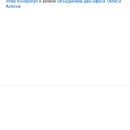
Vitaly Kovalyshyn
к записи
Объединяем два офиса: Oktell и
Asterisk