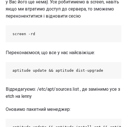
у Вас його ще нема). Усе робитимемо в screen, навіть
якщо ми втратимо доступ до сервера, то зможемо
переконектитися і відновити сесію
screen -rd
Переконаємося, що все у нас найсвіжіше:
aptitude update && aptitude dist-upgrade
Відредагуємо: /etc/apt/sources.list , де замінимо усе з
etch на lenny
Оновимо пакетний менеджер: