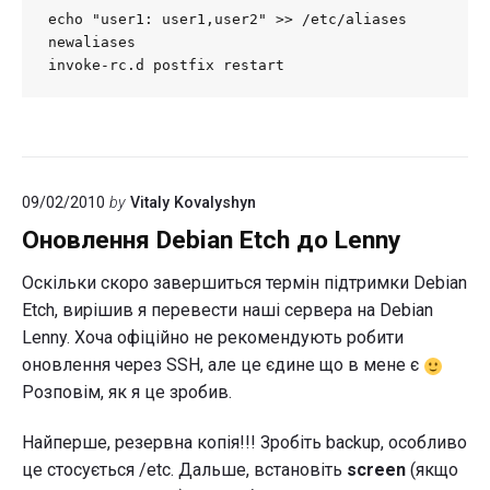
echo "user1: user1,user2" >> /etc/aliases

newaliases

invoke-rc.d postfix restart
09/02/2010
by
Vitaly Kovalyshyn
Оновлення Debian Etch до Lenny
Оскільки скоро завершиться термін підтримки Debian
Etch, вирішив я перевести наші сервера на Debian
Lenny. Хоча офіційно не рекомендують робити
оновлення через SSH, але це єдине що в мене є
Розповім, як я це зробив.
Найперше, резервна копія!!! Зробіть backup, особливо
це стосується /etc. Дальше, встановіть
screen
(якщо