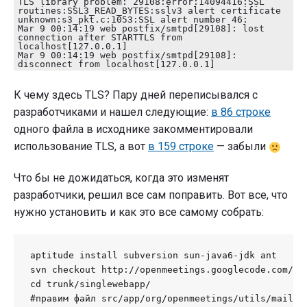
TLS library problem: 29108:error:14094416:SSL
routines:SSL3_READ_BYTES:sslv3 alert certificate
unknown:s3_pkt.c:1053:SSL alert number 46:
Mar 9 00:14:19 web postfix/smtpd[29108]: lost
connection after STARTTLS from
localhost[127.0.0.1]
Mar 9 00:14:19 web postfix/smtpd[29108]:
disconnect from localhost[127.0.0.1]
К чему здесь TLS? Пару дней переписывался с
разработчиками и нашел следующие:
в 86 строке
одного файла в исходнике закомментировали
использование TLS, а вот
в 159 строке
— забыли
Что бы не дожидаться, когда это изменят
разработчики, решил все сам поправить. Вот все, что
нужно установить и как это все самому собрать:
aptitude install subversion sun-java6-jdk ant

svn checkout http://openmeetings.googlecode.com/svn
cd trunk/singlewebapp/

#правим файл src/app/org/openmeetings/utils/mail/Ma