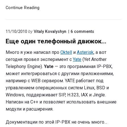
CDR.
Continue Reading
Статистика
звонков
Asterisk
on
11/10/2010
by
Vitaly Kovalyshyn
6
comments
в
"Еще
MySQL
Еще один телефонный движок…
один
телефонный
движок…"
Много я уже написал про
Oktell
и
Asterisk
, а вот
сегодня провел эксперимент с
Yate
(Yet Another
Telephony Engine).
Yate
— это программная IP-PBX,
может интегрироваться с другими приложениями,
например с WEB сервером. YATE работает под
управлением операционных систем Linux, BSD и
Windows, поддерживает SIP, H.323, IAX и Jingle.
Написан на C++ и позволяет использовать внешние
модули и расширения.
Документации по этой IP-PBX не очень много…