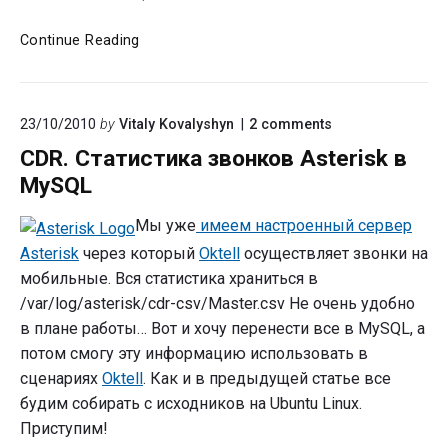
SIP
Continue Reading
клєінт
для
iPhone
on
23/10/2010
by
Vitaly Kovalyshyn
2
comments
"CDR.
CDR. Статистика звонков Asterisk в
Статистика
звонков
MySQL
Asterisk
в
Мы уже
имеем настроенный сервер
MySQL"
Asterisk
через который
Oktell
осуществляет звонки на
мобильные. Вся статистика храниться в
/var/log/asterisk/cdr-csv/Master.csv Не очень удобно
в плане работы… Вот и хочу перенести все в MySQL, а
потом смогу эту информацию использовать в
сценариях
Oktell
. Как и в предыдущей статье все
будим собирать с исходников на Ubuntu Linux.
Приступим!