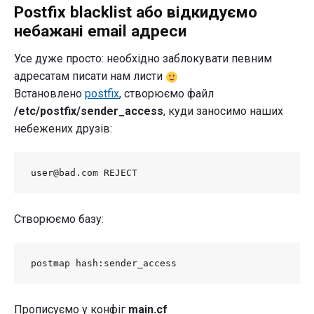
Postfix blacklist або відкидуємо
небажані email адреси
Усе дуже просто: необхідно заблокувати певним
адресатам писати нам листи
Встановлено
postfix
, створюємо файл
/etc/postfix/sender_access
, куди заносимо наших
небежених друзів:
user@bad.com REJECT
Створюємо базу:
postmap hash:sender_access
Прописуємо у конфіг
main.cf