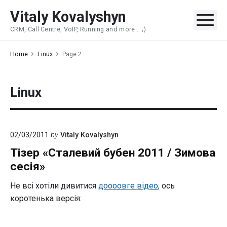
Skip
Vitaly Kovalyshyn
to
Me
CRM, Call Centre, VoIP, Running and more... ;)
content
Home
Linux
Page 2
Linux
02/03/2011
by
Vitaly Kovalyshyn
Тізер «Сталевий бубен 2011 / Зимова
сесія»
Не всі хотіли дивитися
доооовге відео
, ось
коротенька версія: