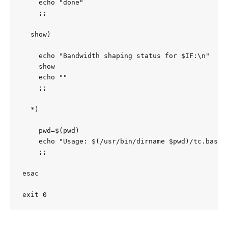
    echo "done"

    ;;

  show)

    echo "Bandwidth shaping status for $IF:\n"

    show

    echo ""

    ;;

  *)

    pwd=$(pwd)

    echo "Usage: $(/usr/bin/dirname $pwd)/tc.bash {
    ;;

esac

exit 0