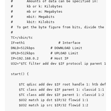
#       Amounts of data can be specified in:

#       kb or k: Kilobytes

#       mb or m: Megabytes

#       mbit: Megabits

#       kbit: Kilobits

#  To get the byte figure from bits, divide the num
#

TC=/sbin/tc

IF=eth1                 # Interface

DNLD=512kbps        # DOWNLOAD Limit

UPLD=512kbps        # UPLOAD Limit

IP=192.168.0.2      # Host IP

U32="$TC filter add dev $IF protocol ip parent 1:0 
start() {

    $TC qdisc add dev $IF root handle 1: htb defaul
    $TC class add dev $IF parent 1: classid 1:1 htb
    $TC class add dev $IF parent 1: classid 1:2 htb
    $U32 match ip dst $IP/32 flowid 1:1

    $U32 match ip src $IP/32 flowid 1:2
