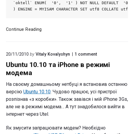
`oktell` ENUM(  '0',  '1' ) NOT NULL DEFAULT  '0'

) ENGINE = MYISAM CHARACTER SET utf8 COLLATE utf8_
Принимаем
Continue Reading
SMS
с
Asterisk
on
20/11/2010
by
Vitaly Kovalyshyn
1
comment
SIP-
"Ubuntu
GSM
Ubuntu 10.10 та iPhone в режимі
10.10
шлюза
та
модема
в
iPhone
в
Oktell
На своєму домашньому нетбуці я встановив останню
режимі
версію
Ubuntu 10.10
. Чудово працює, усі пристрої
модема"
розпізнав «з коробки». Також завівся і мій iPhone 3Gs,
але не в режимі модема… А тут знадобилося вийти в
інтернет через Utel.
Як змусити запрацювати модем? Необхідно