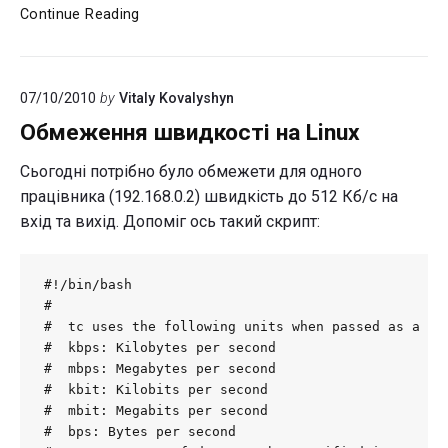
Еще
Continue Reading
один
телефонный
движок…
07/10/2010
by
Vitaly Kovalyshyn
Обмеження швидкості на Linux
Сьогодні потрібно було обмежети для одного
працівника (192.168.0.2) швидкість до 512 Кб/с на
вхід та вихід. Допоміг ось такий скрипт:
#!/bin/bash

#

#  tc uses the following units when passed as a par
#  kbps: Kilobytes per second

#  mbps: Megabytes per second

#  kbit: Kilobits per second

#  mbit: Megabits per second

#  bps: Bytes per second
