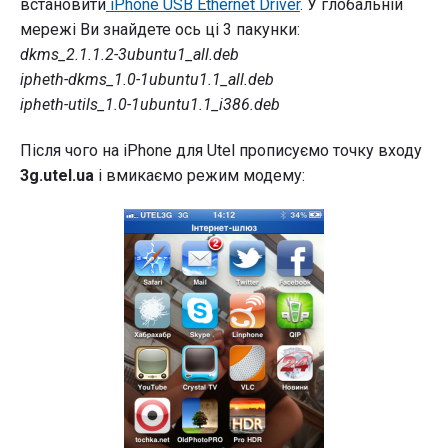
встановити
iPhone USB Ethernet Driver
. У глобальній
мережі Ви знайдете ось ці 3 пакунки:
dkms_2.1.1.2-3ubuntu1_all.deb
ipheth-dkms_1.0-1ubuntu1.1_all.deb
ipheth-utils_1.0-1ubuntu1.1_i386.deb
Після чого на iPhone для Utel прописуємо точку входу
3g.utel.ua
і вмикаємо режим модему: