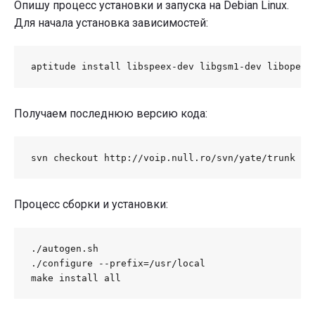
Опишу процесс установки и запуска на Debian Linux.
Для начала установка зависимостей:
aptitude install libspeex-dev libgsm1-dev libopenc
Получаем последнюю версию кода:
svn checkout http://voip.null.ro/svn/yate/trunk ya
Процесс сборки и установки:
./autogen.sh

./configure --prefix=/usr/local

make install all