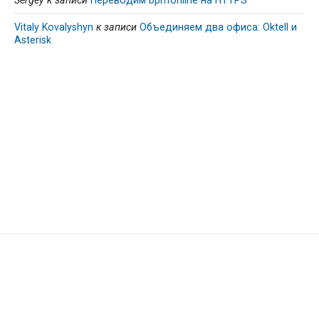
Sergey
к записи
Переводим bpm’online на HTTPS
Vitaly Kovalyshyn
к записи
Объединяем два офиса: Oktell и
Asterisk