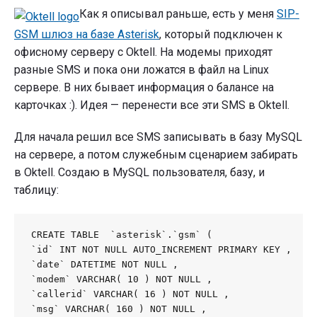
SIP-
Как я описывал раньше, есть у меня
SIP-
GSM
шлюза
GSM шлюз на базе Asterisk
, который подключен к
в
офисному серверу с Oktell. На модемы приходят
Oktell"
разные SMS и пока они ложатся в файл на Linux
сервере. В них бывает информация о балансе на
карточках :). Идея — перенести все эти SMS в Oktell.
Для начала решил все SMS записывать в базу MySQL
на сервере, а потом служебным сценарием забирать
в Oktell. Создаю в MySQL пользователя, базу, и
таблицу:
CREATE TABLE  `asterisk`.`gsm` (

`id` INT NOT NULL AUTO_INCREMENT PRIMARY KEY ,

`date` DATETIME NOT NULL ,

`modem` VARCHAR( 10 ) NOT NULL ,

`callerid` VARCHAR( 16 ) NOT NULL ,

`msg` VARCHAR( 160 ) NOT NULL ,
