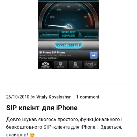
on
26/10/2010
by
Vitaly Kovalyshyn
1
comment
"SIP
SIP клєінт для iPhone
клєінт
для
iPhone"
Довго шукав якогось простого, функціонального і
безкоштовного SIP-клієнта для iPhone…. Здається,
знайшов!