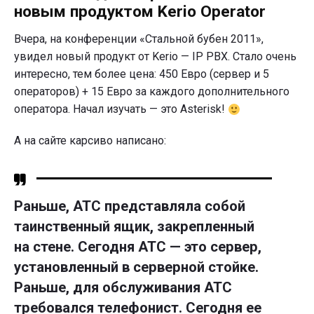
на
новым продуктом Kerio Operator
рынок
IP
Вчера, на конференции «Стальной бубен 2011»,
PBX
увидел новый продукт от Kerio — IP PBX. Стало очень
с
новым
интересно, тем более цена: 450 Евро (сервер и 5
продуктом
операторов) + 15 Евро за каждого дополнительного
Kerio
Operator"
оператора. Начал изучать — это Asterisk!
А на сайте карсиво написано:
Раньше, АТС представляла собой
таинственный ящик, закрепленный
на стене. Сегодня АТС — это сервер,
установленный в серверной стойке.
Раньше, для обслуживания АТС
требовался телефонист. Сегодня ее