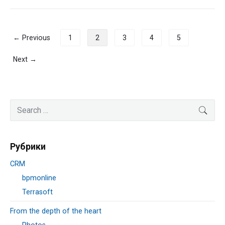
Навигация
← Previous
1
2
3
4
5
по
записям
Next →
Primary
Search
SEA
Sidebar
for:
Рубрики
CRM
bpmonline
Terrasoft
From the depth of the heart
Photos