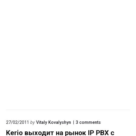
on
27/02/2011
by
Vitaly Kovalyshyn
3
comments
"Kerio
Kerio выходит на рынок IP PBX с
выходит