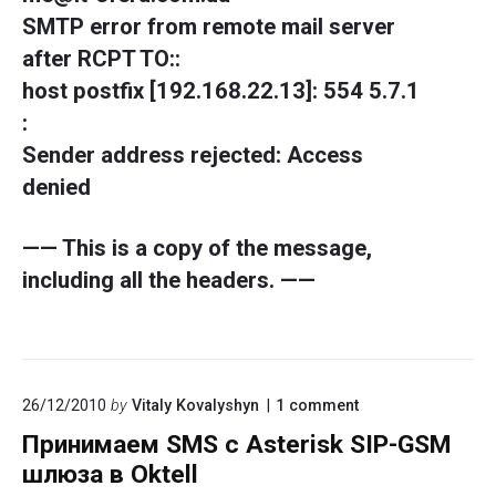
SMTP error from remote mail server
after RCPT TO:
:
host postfix [192.168.22.13]: 554 5.7.1
:
Sender address rejected: Access
denied
—— This is a copy of the message,
including all the headers. ——
on
26/12/2010
by
Vitaly Kovalyshyn
1
comment
"Принимаем
Принимаем SMS с Asterisk SIP-GSM
SMS
с
шлюза в Oktell
Asterisk