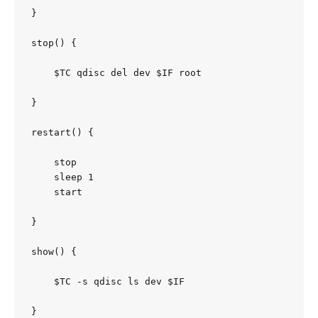
}

stop() {

    $TC qdisc del dev $IF root

}

restart() {

    stop

    sleep 1

    start

}

show() {

    $TC -s qdisc ls dev $IF

}
