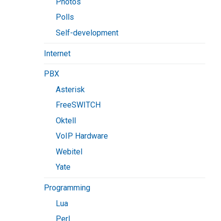
Photos
Polls
Self-development
Internet
PBX
Asterisk
FreeSWITCH
Oktell
VoIP Hardware
Webitel
Yate
Programming
Lua
Perl