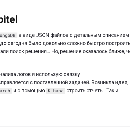
ески
itel
в виде JSON файлов с детальным описанием
ongoDB
, до сегодня было довольно сложно быстро построит
ачали поиск решения… Но, решение оказалось ближе, 
нализа логов я использую связку
справляется с поставленной задачей. Возникла идея,
и с помощью
строить отчеты. Так и
arch
Kibana