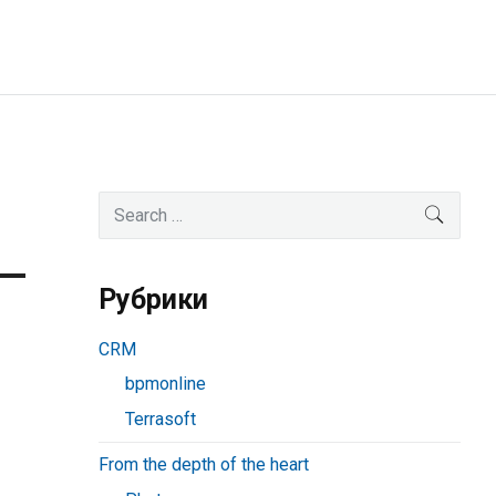
Primary
Search
SEAR
for:
Sidebar
Рубрики
CRM
bpmonline
Terrasoft
From the depth of the heart