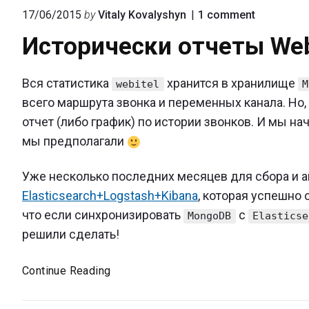
on
17/06/2015
by
Vitaly Kovalyshyn
1
comment
"Историч
Исторически отчеты Web
отчеты
Webitel"
Вся статистика
хранится в хранилище
webitel
M
всего маршрута звонка и переменных канала. Но
отчет (либо график) по истории звонков. И мы н
мы предполагали
Уже несколько последних месяцев для сбора и а
Elasticsearch+Logstash+Kibana
, которая успешно 
что если синхронизировать
с
MongoDB
Elasticse
решили сделать!
Исторически
Continue Reading
отчеты
Webitel