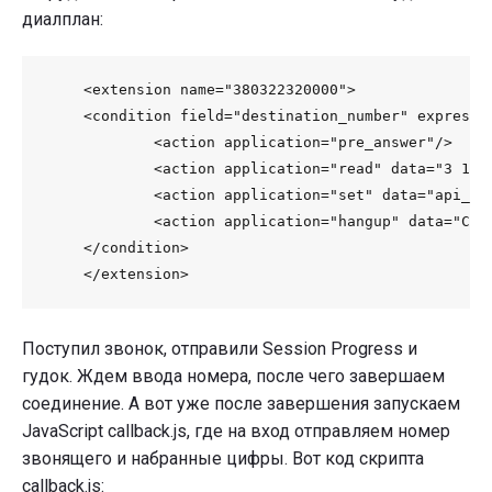
диалплан:
    <extension name="380322320000">

    <condition field="destination_number" expressio
            <action application="pre_answer"/>

            <action application="read" data="3 12 
            <action application="set" data="api_ha
            <action application="hangup" data="CALL
    </condition>

Поступил звонок, отправили Session Progress и
гудок. Ждем ввода номера, после чего завершаем
соединение. А вот уже после завершения запускаем
JavaScript callback.js, где на вход отправляем номер
звонящего и набранные цифры. Вот код скрипта
callback.js: