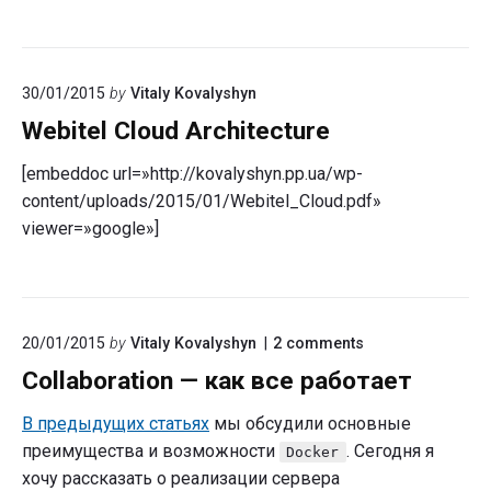
ответственного
в
bpm’online
30/01/2015
by
Vitaly Kovalyshyn
Webitel Cloud Architecture
[embeddoc url=»http://kovalyshyn.pp.ua/wp-
content/uploads/2015/01/Webitel_Cloud.pdf»
viewer=»google»]
on
20/01/2015
by
Vitaly Kovalyshyn
2
comments
"Collaboration
Collaboration — как все работает
—
как
все
В предыдущих статьях
мы обсудили основные
работает"
преимущества и возможности
. Сегодня я
Docker
хочу рассказать о реализации сервера