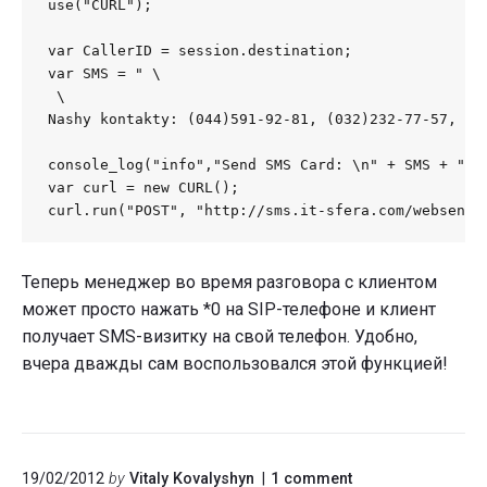
use("CURL");

var CallerID = session.destination;

var SMS = "
Nashy kontakty: (044)591-92-81, (032)232-77-57, of
console_log("info","Send SMS Card: \n" + SMS + "\n"
var curl = new CURL();

curl.run("POST", "http://sms.it-sfera.com/websend/
Теперь менеджер во время разговора с клиентом
может просто нажать *0 на SIP-телефоне и клиент
получает SMS-визитку на свой телефон. Удобно,
вчера дважды сам воспользовался этой функцией!
on
19/02/2012
by
Vitaly Kovalyshyn
1
comment