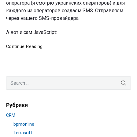
оператора (я смотрю украинских операторов) и для
каждого из операторов создаем SMS. Отправляем
через нашего SMS-провайдера.
А вот и сам JavaScript:
FS:
Continue Reading
Отправляем
визитку
после
звонка
Primary
Search
SEA
Sidebar
for:
Рубрики
CRM
bpmonline
Terrasoft