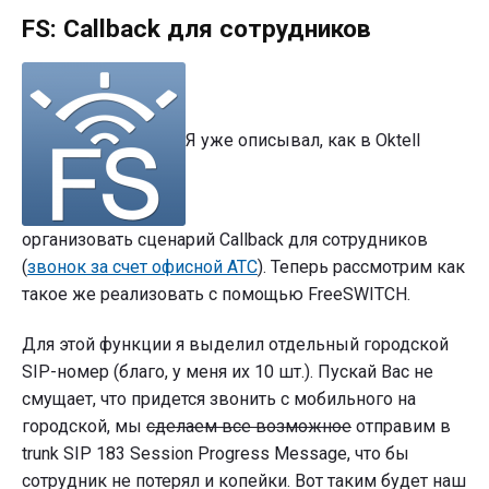
"FS:
FS: Callback для сотрудников
Callback
для
сотрудников"
Я уже описывал, как в Oktell
организовать сценарий Callback для сотрудников
(
звонок за счет офисной АТС
). Теперь рассмотрим как
такое же реализовать с помощью FreeSWITCH.
Для этой функции я выделил отдельный городской
SIP-номер (благо, у меня их 10 шт.). Пускай Вас не
смущает, что придется звонить с мобильного на
городской, мы
сделаем все возможное
отправим в
trunk SIP 183 Session Progress Message, что бы
сотрудник не потерял и копейки. Вот таким будет наш