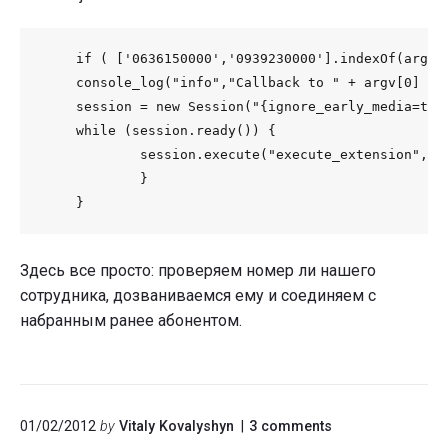
    if ( ['0636150000','0939230000'].indexOf(argv[0
    console_log("info","Callback to " + argv[0] + "
    session = new Session("{ignore_early_media=true
    while (session.ready()) {

            session.execute("execute_extension", ar
            }

Здесь все просто: проверяем номер ли нашего
сотрудника, дозваниваемся ему и соединяем с
набранным ранее абонентом.
on
01/02/2012
by
Vitaly Kovalyshyn
3
comments
"FS: