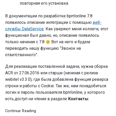
повторная его установка.
В документации по разработке bpm’online 7.8
появилось описание интеграции с помощью
веб-
службы DataService
. Как уверяют меня коллеги, этот
функционал был давно, но, описание появилось
только начиная с 7.8
Вот на него и будем
переводить нашу функцию “Звонок на
ответственного”.
Для реализации поставленной задачи, нужна сборка
ACR от 27.06.2016 или старше (начиная с релиза
webitel v3.3.0), где была добавлена функция реверса
строки и работы с Cookie. Так же, нам понадобиться
логин и пароль пользователя bpm’online, у которого
есть
доступ на чтение
в разделе
Контакты
.
Звонок
Continue Reading
на