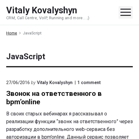
Skip
Vitaly Kovalyshyn
to
Me
CRM, Call Centre, VoIP, Running and more... ;)
content
Home
JavaScript
JavaScript
on
27/06/2016
by
Vitaly Kovalyshyn
1
comment
"Звонок
Звонок на ответственного в
на
ответственного
bpm’online
в
bpm’online"
В своих старых вебинарах я рассказывал о
реализации функции “звонк на ответственного” через
разработку дополнительного web-сервиса без
авторизации в bpm’online. Данный сервис позволяет